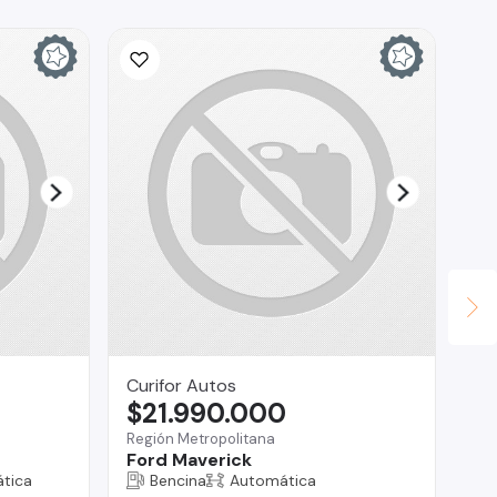
Curifor Autos
Br
$21.990.000
$
Región Metropolitana
Reg
Ford Maverick
Gr
tica
Bencina
Automática