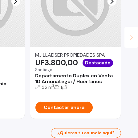
MJ LLADSER PROPIEDADES SPA
Ya
UF3.800,00
$
Destacado
Santiago
Departamento Duplex en Venta
San
1D Amunátegui / Huérfanos
nio
Ar
2
55 m
1
1
Bo
Contactar ahora
¿Quieres tu anuncio aquí?