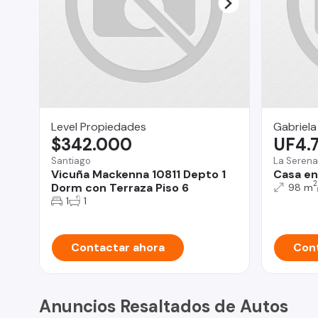
Level Propiedades
Gabriela
$342.000
UF4.
Santiago
La Serena
Vicuña Mackenna 10811 Depto 1
Casa en
2
Dorm con Terraza Piso 6
98 m
1
1
Contactar ahora
Cont
Anuncios Resaltados de Autos