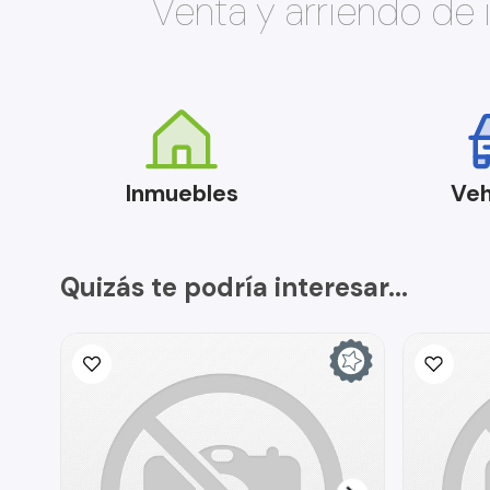
Venta y arriendo de
Inmuebles
Veh
Quizás te podría interesar...