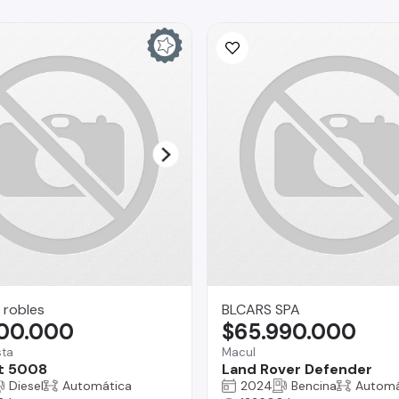
 robles
BLCARS SPA
900.000
$65.990.000
sta
Macul
t 5008
Land Rover Defender
Diesel
Automática
2024
Bencina
Automá