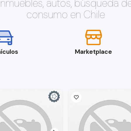
 inmuebles, autos, búsqueda d
consumo en Chile
ículos
Marketplace