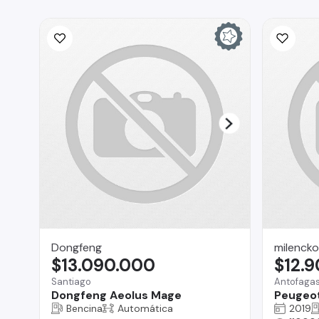
Dongfeng
milencko
$13.090.000
$12.
Santiago
Antofaga
Dongfeng Aeolus Mage
Peugeo
Bencina
Automática
2019