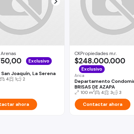
 Arenas
CKPropiedades m.r.
750,00
$248.000.000
Exclusivo
Exclusivo
 San Joaquín, La Serena
Arica
4
1
2
Departamento Condomi
BRISAS DE AZAPA
2
100 m
4
3
3
actar ahora
Contactar ahora