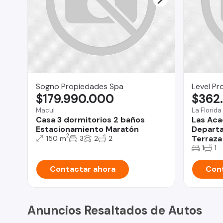
Sogno Propiedades Spa
Level Pr
$179.990.000
$362
Macul
La Florida
Casa 3 dormitorios 2 baños
Las Aca
Estacionamiento Maratón
Depart
2
Terraza 
150 m
3
2
2
1
1
Contactar ahora
Cont
Anuncios Resaltados de Autos