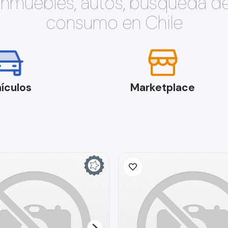
 inmuebles, autos, búsqueda d
consumo en Chile
ículos
Marketplace