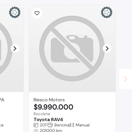
PA
Riesco Motors
Ve
$9.990.000
$
Recoleta
Vit
Toyota RAV4
Au
ca
2017
Bencina
Manual
201000 km