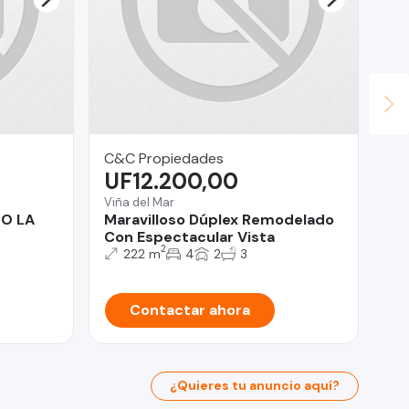
C&C Propiedades
Let
UF12.200,00
U
Viña del Mar
Pro
O LA
Maravilloso Dúplex Remodelado
Re
Con Espectacular Vista
en
2
222 m
4
2
3
Contactar ahora
¿Quieres tu anuncio aquí?