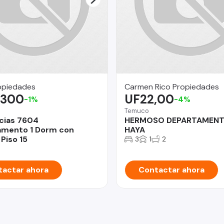
opiedades
Carmen Rico Propiedades
.300
UF22,00
-1%
-4%
Temuco
cias 7604
HERMOSO DEPARTAMENT
amento 1 Dorm con
HAYA
Piso 15
3
1
2
actar ahora
Contactar ahora