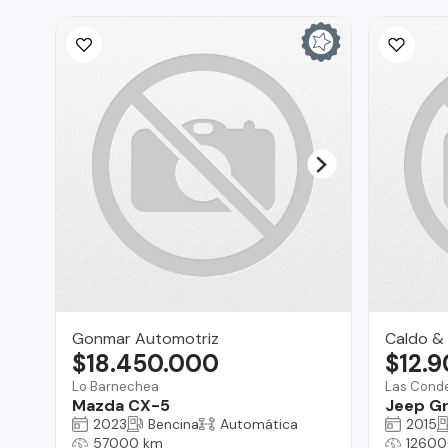
Gonmar Automotriz
Caldo & 
$18.450.000
$12.
Lo Barnechea
Las Cond
Mazda CX-5
Jeep G
2023
Bencina
Automática
2015
57000 km
12600