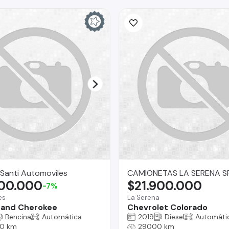
Santi Automoviles
CAMIONETAS LA SERENA S
900.000
$21.900.000
-7%
es
La Serena
rand Cherokee
Chevrolet Colorado
Bencina
Automática
2019
Diesel
Automáti
0 km
29000 km