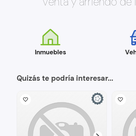
Venta y arriendo de
Inmuebles
Veh
Quizás te podría interesar...