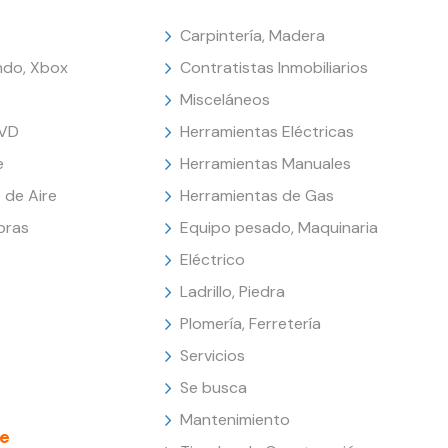
Carpintería, Madera
endo, Xbox
Contratistas Inmobiliarios
Misceláneos
DVD
Herramientas Eléctricas
e
Herramientas Manuales
 de Aire
Herramientas de Gas
oras
Equipo pesado, Maquinaria
Eléctrico
Ladrillo, Piedra
Plomería, Ferretería
Servicios
Se busca
Mantenimiento
e