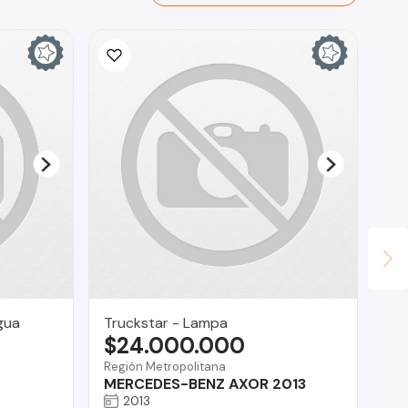
gua
Truckstar - Lampa
La
$24.000.000
$
Región Metropolitana
Tal
MERCEDES-BENZ AXOR 2013
Fo
2013