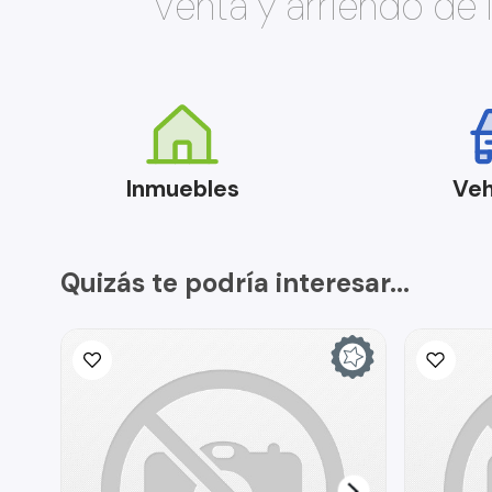
Venta y arriendo de
Inmuebles
Veh
Quizás te podría interesar...