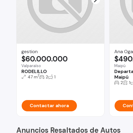
gestion
Ana Oga
$60.000.000
$490
Valparaíso
Maipú
RODELILLO
Departa
2
Maipú
47 m
2
1
2
1
Contactar ahora
Cont
Anuncios Resaltados de Autos