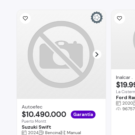
Inalcar .
$19.
La Cister
Ford Ra
2020
Autoefec
96757
$10.490.000
Garantía
Puerto Montt
Suzuki Swift
2024
Bencina
Manual