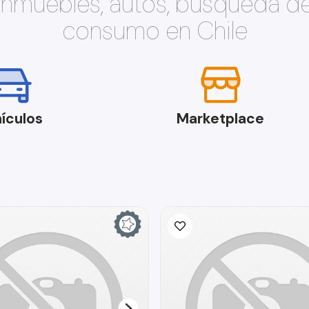
 inmuebles, autos, búsqueda d
consumo en Chile
ículos
Marketplace