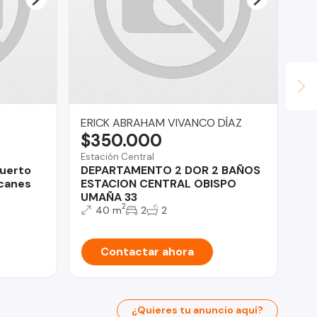
ERICK ABRAHAM VIVANCO DÍAZ
Fe
$350.000
U
Estación Central
Co
Puerto
DEPARTAMENTO 2 DOR 2 BAÑOS
Se
lcanes
ESTACION CENTRAL OBISPO
Sa
UMAÑA 33
ba
2
40 m
2
2
Contactar ahora
¿Quieres tu anuncio aquí?