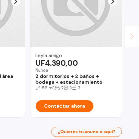
Leyla amigo
Le
UF4.390,00
$
Ñuñoa
Qui
l área
2 dormitorios + 2 baños +
Po
bodega + estacionamiento
Do
2
56 m
2
1
2
Contactar ahora
¿Quieres tu anuncio aquí?