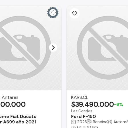
s Antares
KARS.CL
000.000
$39.490.000
-6%
Las Condes
ome Fiat Ducato
Ford F-150
r A699 año 2021
2023
Bencina
Automá
60000 km