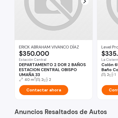
ERICK ABRAHAM VIVANCO DÍAZ
Level Pr
$350.000
$335
Estación Central
La Cister
DEPARTAMENTO 2 DOR 2 BAÑOS
Colón 6
ESTACION CENTRAL OBISPO
Baño Co
UMAÑA 33
2
1
2
40 m
2
2
Contactar ahora
Cont
Anuncios Resaltados de Autos