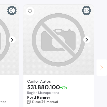
Curifor Autos
RO
$31.880.100
$
-7%
Región Metropolitana
La 
Ford Ranger
Ma
tica
Diesel
Manual