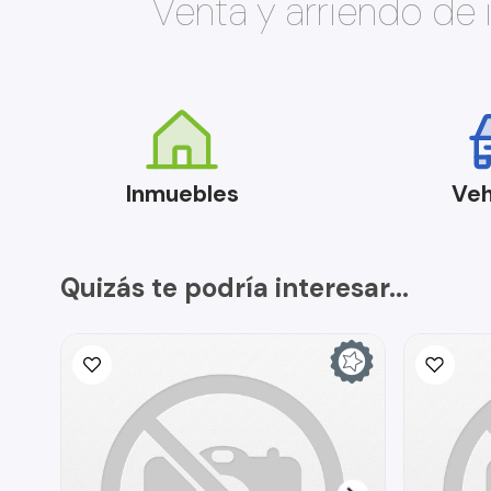
Venta y arriendo de
Inmuebles
Veh
Quizás te podría interesar...