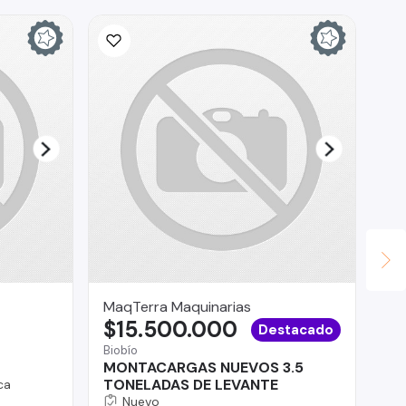
MaqTerra Maquinarias
RA
$15.500.000
$
Destacado
Biobío
MONTACARGAS NUEVOS 3.5
Pro
TONELADAS DE LEVANTE
ca
Ni
Nuevo