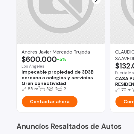
Andres Javier Mercado Trujeda
CLAUDI
$600.000
SAAVED
-5%
$132
Los Ángeles
Impecable propiedad de 3D3B
Puerto Mo
cercana a colegios y servicios.
CASA P
Gran conectividad
RESIDE
2
88 m
3
2
2
2
70 m
Contactar ahora
Cont
Anuncios Resaltados de Autos