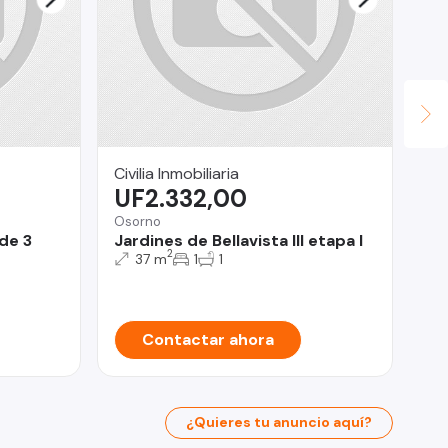
Civilia Inmobiliaria
Ja
UF2.332,00
$
Osorno
Co
de 3
Jardines de Bellavista III etapa I
DE
2
BI
37 m
1
1
CO
Contactar ahora
¿Quieres tu anuncio aquí?