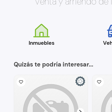
Venta y arriendo de
Inmuebles
Veh
Quizás te podría interesar...