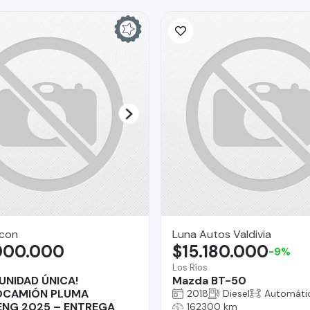
rcon
Luna Autos Valdivia
000.000
$15.180.000
-9%
Los Ríos
UNIDAD ÚNICA!
Mazda BT-50
OCAMIÓN PLUMA
2018
Diesel
Automáti
NG 2025 – ENTREGA
162300 km