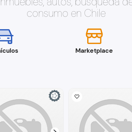
 inmuebles, autos, búsqueda d
consumo en Chile
ículos
Marketplace