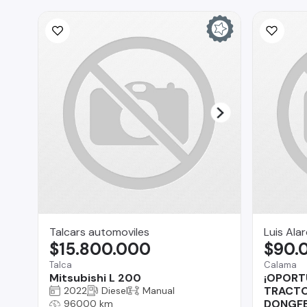
Talcars automoviles
Luis Ala
$15.800.000
$90.
Talca
Calama
Mitsubishi L 200
¡OPORT
TRACT
2022
Diesel
Manual
DONGFE
96000 km