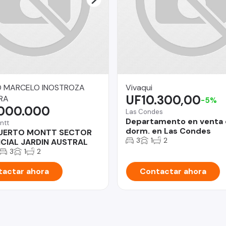
O MARCELO INOSTROZA
Vivaqui
UF10.300,00
RA
-5%
.000.000
Las Condes
Departamento en venta 
ntt
dorm. en Las Condes
UERTO MONTT SECTOR
3
1
2
NCIAL JARDIN AUSTRAL
3
1
2
actar ahora
Contactar ahora