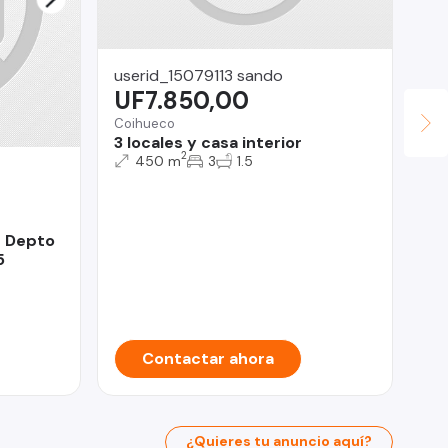
userid_15079113 sando
UF7.850,00
Coihueco
3 locales y casa interior
2
450 m
3
1.5
La
U
Lo 
0 Depto
De
5
do
Contactar ahora
¿Quieres tu anuncio aquí?