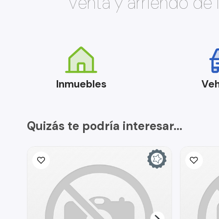
Venta y arriendo de
Inmuebles
Veh
Quizás te podría interesar...