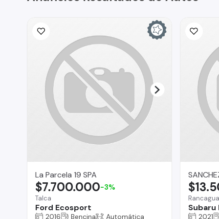
La Parcela 19 SPA
SANCHE
$7.700.000
$13.
-3%
Talca
Rancagu
Ford Ecosport
Subaru 
2016
Bencina
Automática
2021