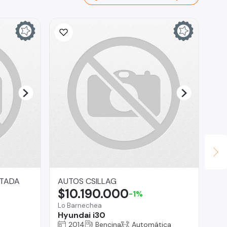
ITADA
AUTOS CSILLAG
Ta
$10.190.000
$
-1%
Lo Barnechea
Tal
Hyundai i30
CH
2014
Bencina
Automática