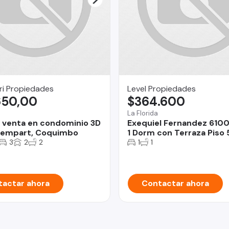
ri Propiedades
Level Propiedades
650,00
$364.600
o
La Florida
 venta en condominio 3D
Exequiel Fernandez 610
dempart, Coquimbo
1 Dorm con Terraza Piso 
3
2
2
1
1
actar ahora
Contactar ahora