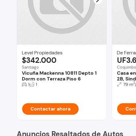
Level Propiedades
De Ferra
$342.000
UF3.
Santiago
Coquimb
Vicuña Mackenna 10811 Depto 1
Casa en
Dorm con Terraza Piso 6
2B, Sin
2
1
1
79 m
Contactar ahora
Cont
Anuncios Resaltados de Autos