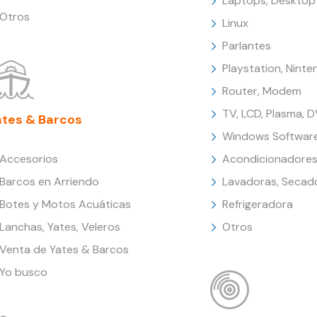
Laptops, Desktop
Otros
Linux
Parlantes
Playstation, Nint
Router, Modem
TV, LCD, Plasma, 
ates & Barcos
Windows Softwar
Accesorios
Acondicionadores
Barcos en Arriendo
Lavadoras, Secad
Botes y Motos Acuáticas
Refrigeradora
Lanchas, Yates, Veleros
Otros
Venta de Yates & Barcos
Yo busco