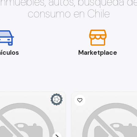
 inmuebles, autos, búsqueda d
consumo en Chile
ículos
Marketplace