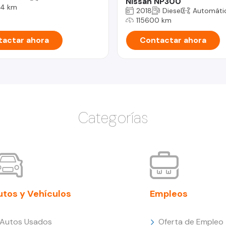
Nissan NP300
4 km
2018
Diesel
Automáti
115600 km
actar ahora
Contactar ahora
Categorías
utos y Vehículos
Empleos
Autos Usados
Oferta de Empleo