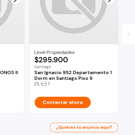
Level Propiedades
Le
$295.900
$
Santiago
La 
ONOS II
San Ignacio 952 Departamento 1
Go
Dorm en Santiago Piso 9
co
1
1
Contactar ahora
¿Quieres tu anuncio aquí?