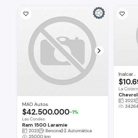
Inalcar .
$10.
La Cister
Chevrol
2023
MAO Autos
3426
$42.500.000
-1%
Las Condes
Ram 1500 Laramie
2023
Bencina
Automática
25000 km