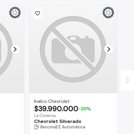
Inalco Chevrolet
Br
$39.990.000
$
-20%
La Cisterna
Reg
Chevrolet Silverado
Gr
Bencina
Automática