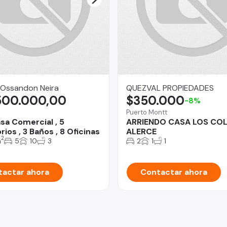
 Ossandon Neira
QUEZVAL PROPIEDADES
500.000,00
$350.000
-8%
Puerto Montt
sa Comercial , 5
ARRIENDO CASA LOS COL
ios , 3 Baños , 8 Oficinas
ALERCE
2
m
5
10
3
2
1
1
actar ahora
Contactar ahora