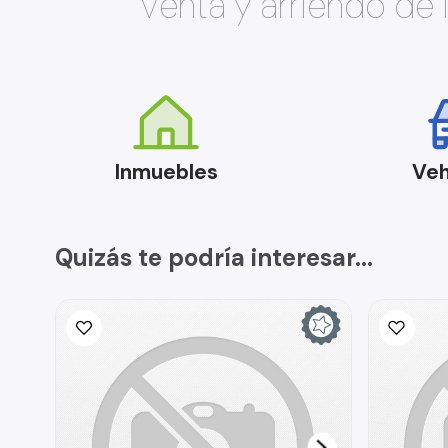
Venta y arriendo de
Inmuebles
Veh
Quizás te podría interesar...