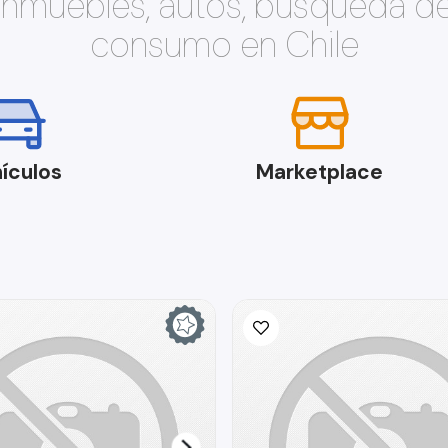
 inmuebles, autos, búsqueda d
consumo en Chile
ículos
Marketplace