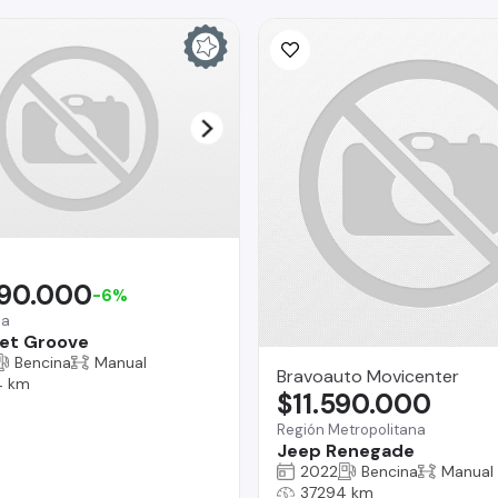
690.000
-6%
na
et Groove
Bencina
Manual
Bravoauto Movicenter
4 km
$11.590.000
Región Metropolitana
Jeep Renegade
2022
Bencina
Manual
37294 km