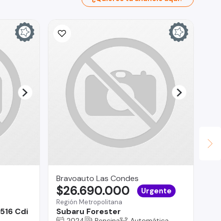
Bravoauto Las Condes
Ad
$26.690.000
$
Urgente
Región Metropolitana
Val
516 Cdi
Subaru Forester
Ch
2024
Bencina
Automática