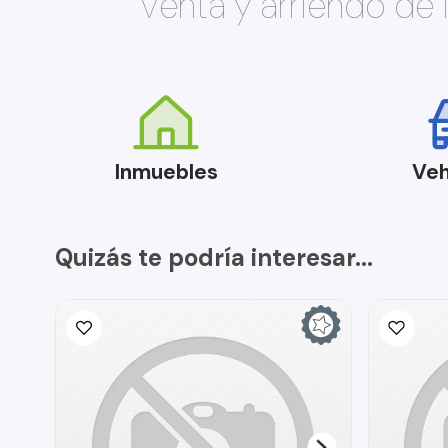
Venta y arriendo de
Inmuebles
Veh
Quizás te podría interesar...