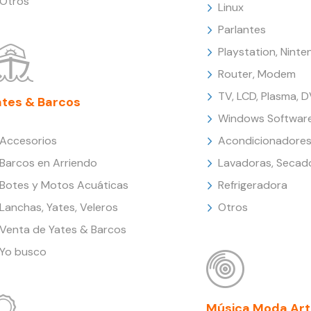
Otros
Linux
Parlantes
Playstation, Nint
Router, Modem
TV, LCD, Plasma, 
ates & Barcos
Windows Softwar
Accesorios
Acondicionadores
Barcos en Arriendo
Lavadoras, Secad
Botes y Motos Acuáticas
Refrigeradora
Lanchas, Yates, Veleros
Otros
Venta de Yates & Barcos
Yo busco
Música Moda Art