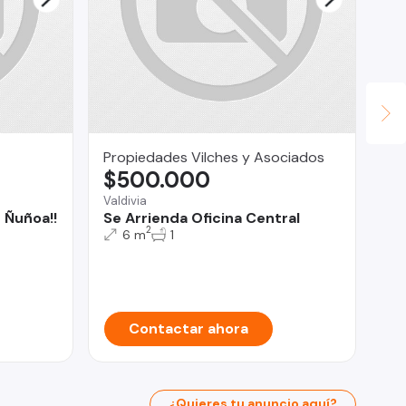
Propiedades Vilches y Asociados
Fa
$500.000
$
Valdivia
 Ñuñoa!!
Se Arrienda Oficina Central
San
2
6 m
1
Gr
co
Pe
Contactar ahora
¿Quieres tu anuncio aquí?