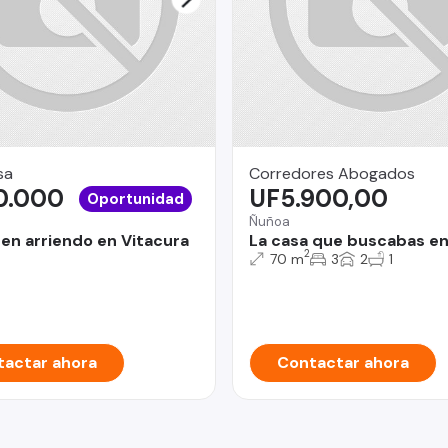
sa
Corredores Abogados
0.000
UF5.900,00
Oportunidad
Ñuñoa
en arriendo en Vitacura
La casa que buscabas en
2
70 m
3
2
1
actar ahora
Contactar ahora