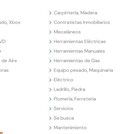
Carpintería, Madera
endo, Xbox
Contratistas Inmobiliarios
Misceláneos
DVD
Herramientas Eléctricas
e
Herramientas Manuales
 de Aire
Herramientas de Gas
oras
Equipo pesado, Maquinaria
Eléctrico
Ladrillo, Piedra
Plomería, Ferretería
Servicios
Se busca
Mantenimiento
e