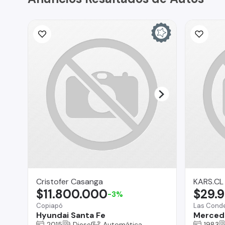
Cristofer Casanga
KARS.CL
$11.800.000
$29.
-3%
Copiapó
Las Cond
Hyundai Santa Fe
Merced
2015
Diesel
Automática
1983