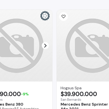
Hogsus Spa
990.000
$39.900.000
-9%
es
San Bernardo
es Benz 380
Mercedes Benz Sprinter 
Año 2021
Bencina
Automática