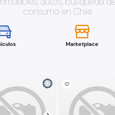
 inmuebles, autos, búsqueda d
consumo en Chile
ículos
Marketplace