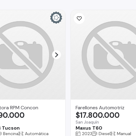
ora RPM Concon
Farellones Automotriz
990.000
$17.800.000
San Joaquín
i Tucson
Maxus T60
Bencina
Automática
2023
Diesel
Manual