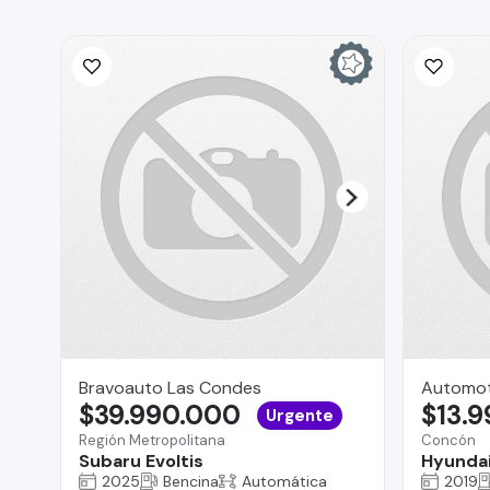
Bravoauto Las Condes
Automot
$39.990.000
$13.
Urgente
Región Metropolitana
Concón
Subaru Evoltis
Hyunda
2025
Bencina
Automática
2019