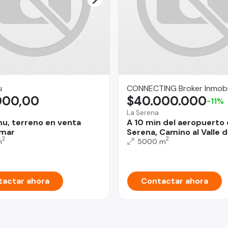
u
CONNECTING Broker Inmobil
000,00
$40.000.000
-11%
La Serena
mu, terreno en venta
A 10 min del aeropuerto 
 mar
Serena, Camino al Valle d
2
2
m
5000 m
actar ahora
Contactar ahora