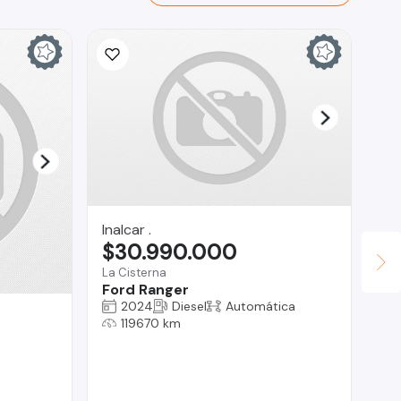
Inalcar .
$30.990.000
La Cisterna
Ford Ranger
2024
Diesel
Automática
Au
119670 km
$
Val
Ma