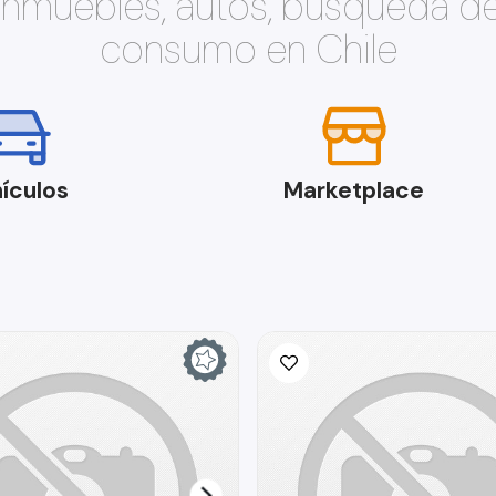
 inmuebles, autos, búsqueda d
consumo en Chile
ículos
Marketplace