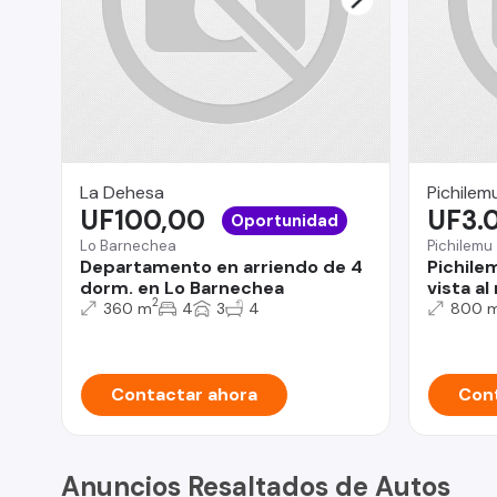
La Dehesa
Pichilem
UF100,00
UF3.
Oportunidad
Lo Barnechea
Pichilemu
Departamento en arriendo de 4
Pichile
dorm. en Lo Barnechea
vista al
2
360 m
4
3
4
800 
Contactar ahora
Cont
Anuncios Resaltados de Autos