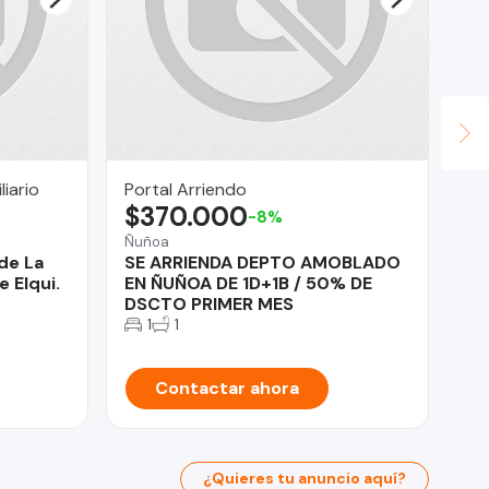
iario
Portal Arriendo
Eri
$370.000
U
-8%
Ñuñoa
Ant
de La
SE ARRIENDA DEPTO AMOBLADO
LO
e Elqui.
EN ÑUÑOA DE 1D+1B / 50% DE
PR
DSCTO PRIMER MES
1
1
Contactar ahora
¿Quieres tu anuncio aquí?