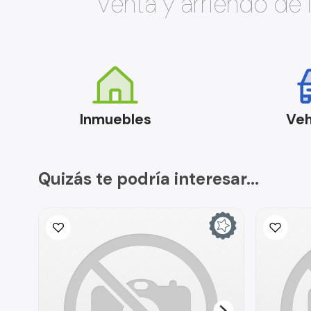
Venta y arriendo de
Inmuebles
Veh
Quizás te podría interesar...