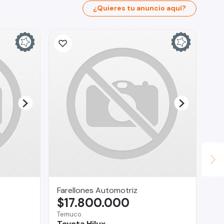
¿Quieres tu anuncio aquí?
Farellones Automotriz
Ca
$17.800.000
$
Temuco
La
Toyota Hilux
Ch