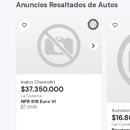
Anuncios Resaltados de Autos
Inalco Chevrolet
$37.350.000
La Cisterna
NPR 818 Euro VI
2026
Automot
$16.
Las Cond
Peugeot