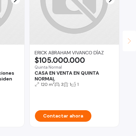
ERICK ABRAHAM VIVANCO DÍAZ
Pr
$105.000.000
$
Quinta Normal
Tal
ciones
CASA EN VENTA EN QUINTA
CA
siden
NORMAL
Bi
2
120 m
3
1
1
Contactar ahora