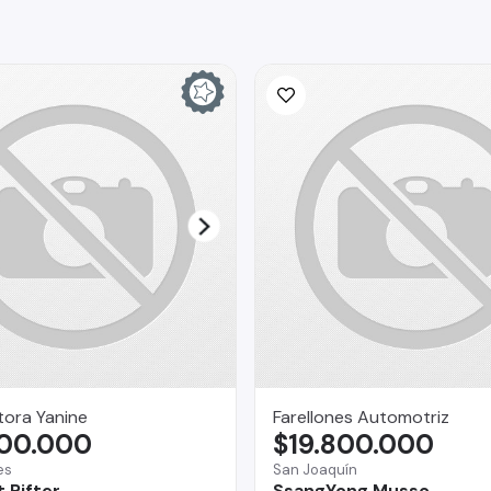
ora Yanine
Farellones Automotriz
800.000
$19.800.000
es
San Joaquín
 Rifter
SsangYong Musso