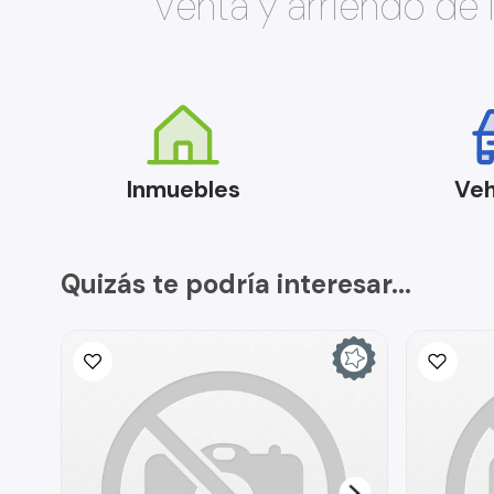
Venta y arriendo de
Inmuebles
Veh
Quizás te podría interesar...