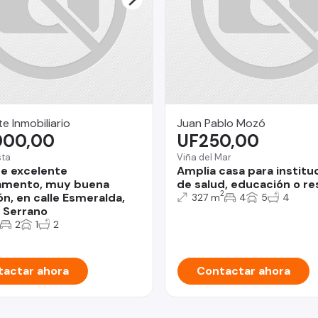
e Inmobiliario
Juan Pablo Mozó
000,00
UF250,00
sta
Viña del Mar
e excelente
Amplia casa para institu
amento, muy buena
de salud, educación o re
2
ón, en calle Esmeralda,
327 m
4
5
4
 Serrano
2
1
2
actar ahora
Contactar ahora