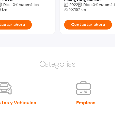
Diesel
Automática
2022
Diesel
Automáti
0 km
107157 km
actar ahora
Contactar ahora
Categorías
utos y Vehículos
Empleos