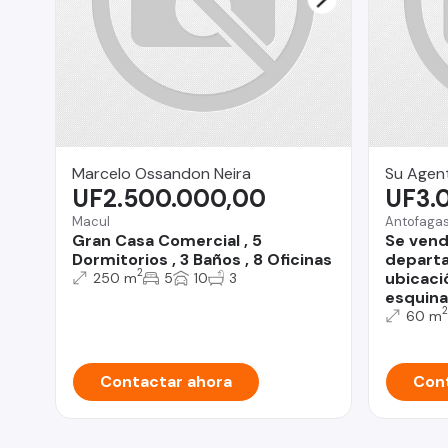
Marcelo Ossandon Neira
Su Agent
UF2.500.000,00
UF3.
Macul
Antofaga
Gran Casa Comercial , 5
Se vend
Dormitorios , 3 Baños , 8 Oficinas
depart
2
ubicaci
250 m
5
10
3
esquina
2
60 m
Contactar ahora
Cont