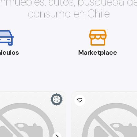
 inmuebles, autos, búsqueda d
consumo en Chile
ículos
Marketplace