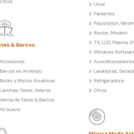
Otros
Linux
Parlantes
Playstation, Nint
Router, Modem
TV, LCD, Plasma, 
ates & Barcos
Windows Softwar
Accesorios
Acondicionadores
Barcos en Arriendo
Lavadoras, Secad
Botes y Motos Acuáticas
Refrigeradora
Lanchas, Yates, Veleros
Otros
Venta de Yates & Barcos
Yo busco
Música Moda Art