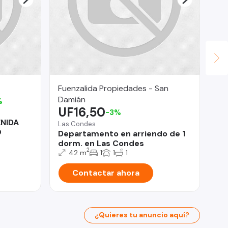
Fuenzalida Propiedades - San
Let
U
Damián
%
UF16,50
-3%
Pro
ENIDA
Ve
Las Condes
O
he
Departamento en arriendo de 1
dorm. en Las Condes
2
42 m
1
1
1
Contactar ahora
¿Quieres tu anuncio aquí?