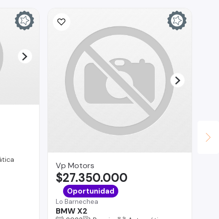
tica
Vp Motors
Ve
$27.350.000
$
Vit
Oportunidad
Au
Lo Barnechea
BMW X2