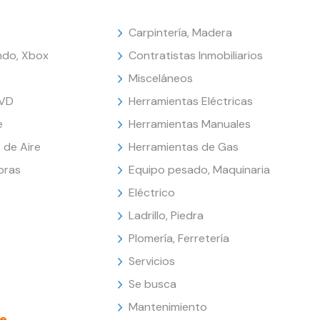
Carpintería, Madera
endo, Xbox
Contratistas Inmobiliarios
Misceláneos
DVD
Herramientas Eléctricas
e
Herramientas Manuales
 de Aire
Herramientas de Gas
oras
Equipo pesado, Maquinaria
Eléctrico
Ladrillo, Piedra
Plomería, Ferretería
Servicios
Se busca
Mantenimiento
e