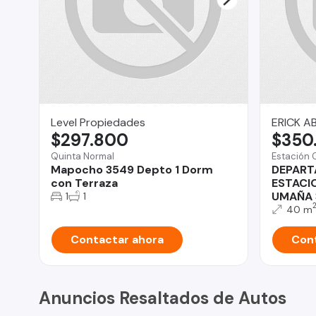
Level Propiedades
ERICK A
$297.800
$350
Quinta Normal
Estación 
Mapocho 3549 Depto 1 Dorm
DEPART
con Terraza
ESTACI
UMAÑA 
1
1
40 m
Contactar ahora
Cont
Anuncios Resaltados de Autos