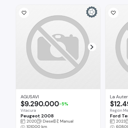
AGUSAVI
La Auter
$9.290.000
$12.
-5%
Vitacura
Región Me
Peugeot 2008
Ford Te
2020
Diesel
Manual
2023
101000 km
6080