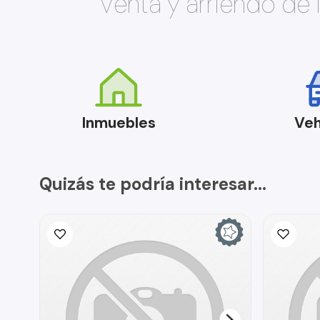
Venta y arriendo de
Inmuebles
Veh
Quizás te podría interesar...