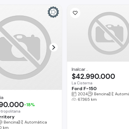
Inalcar .
$42.990.000
La Cisterna
Ford F-150
2024
Bencina
Automá
ia
67365 km
490.000
-18%
tropolitana
rritory
Bencina
Automática
0 km