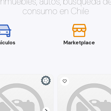
 inmuebles, autos, búsqueda d
consumo en Chile
ículos
Marketplace