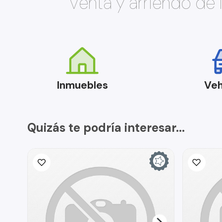
Venta y arriendo de
Inmuebles
Veh
Quizás te podría interesar...