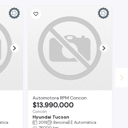
Automotora RPM Concon
An
$13.990.000
$
Concón
Vit
Hyundai Tucson
Ni
tica
2019
Bencina
Automática
78000 km