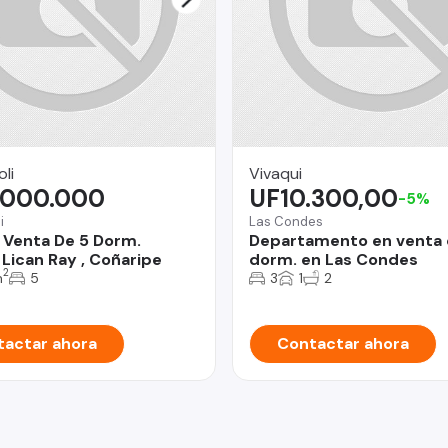
li
Vivaqui
.000.000
UF10.300,00
-5%
i
Las Condes
 Venta De 5 Dorm.
Departamento en venta 
Lican Ray , Coñaripe
dorm. en Las Condes
2
m
5
3
1
2
actar ahora
Contactar ahora