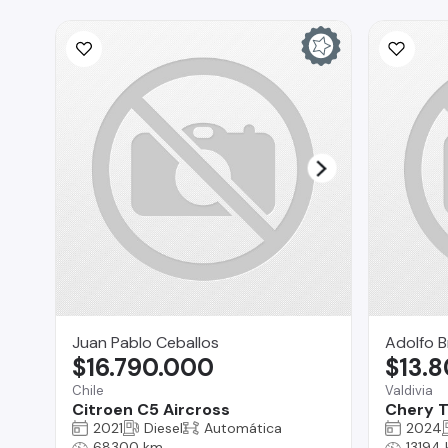
Juan Pablo Ceballos
Adolfo B
$16.790.000
$13.
Chile
Valdivia
Citroen C5 Aircross
Chery T
2021
Diesel
Automática
2024
68300 km
13194