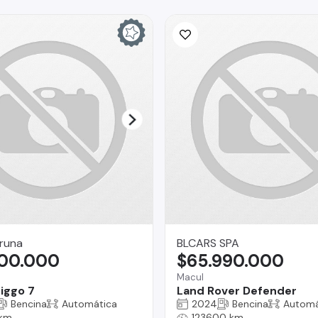
runa
BLCARS SPA
800.000
$65.990.000
Macul
iggo 7
Land Rover Defender
Bencina
Automática
2024
Bencina
Automá
 km
123600 km