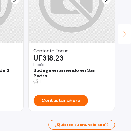
Contacto Focus
Co
UF318,23
$
Biobío
San
de 3
Bodega en arriendo en San
He
Pedro
Bo
1
Contactar ahora
¿Quieres tu anuncio aquí?