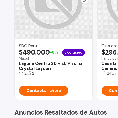
SDO Rent
Gina erco
$490.000
$296
-6%
Exclusivo
Macul
Panguipull
Laguna Centro 2D + 2B Piscina
Casa En
Crystal Lagoon
Camino 
2
2
240 
Contactar ahora
Cont
Anuncios Resaltados de Autos