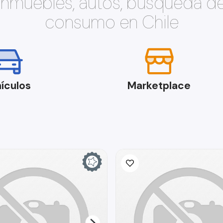
 inmuebles, autos, búsqueda d
consumo en Chile
ículos
Marketplace