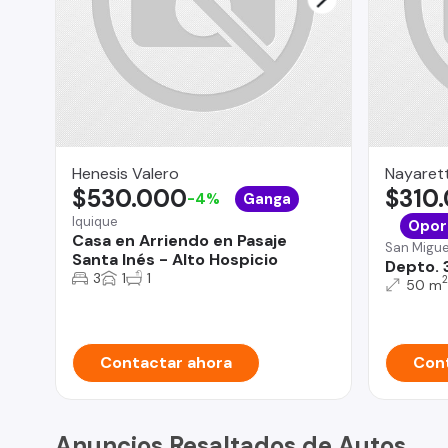
Henesis Valero
Nayarett
$530.000
$310
-4%
Ganga
Iquique
Opor
Casa en Arriendo en Pasaje
San Migue
Santa Inés - Alto Hospicio
Depto. 
3
1
1
2
50 m
Contactar ahora
Cont
Anuncios Resaltados de Autos