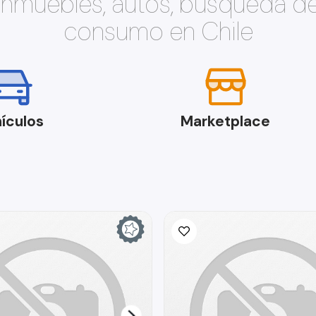
 inmuebles, autos, búsqueda d
consumo en Chile
ículos
Marketplace