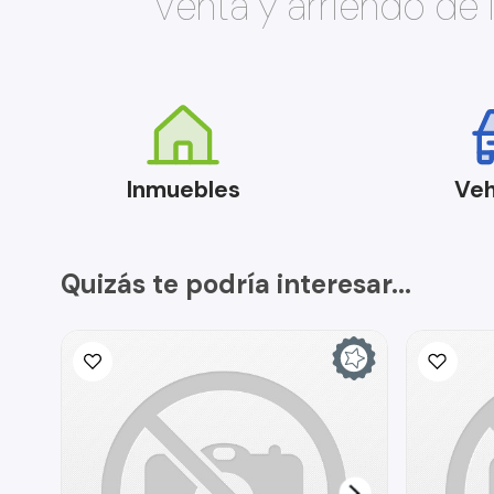
Venta y arriendo de
Inmuebles
Veh
Quizás te podría interesar...