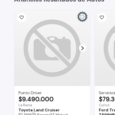
Punto Driver
Servicio
$9.490.000
$79.
La Reina
Curicó
Toyota Land Cruiser
Ford Tr
T599HB 
1998
Bencina
Manual