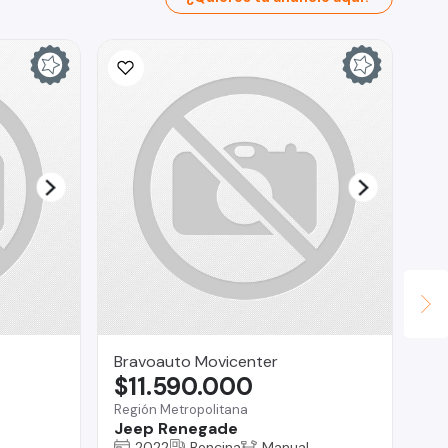
Bravoauto Movicenter
Fa
$11.590.000
$
Región Metropolitana
San
Jeep Renegade
Ss
2022
Bencina
Manual