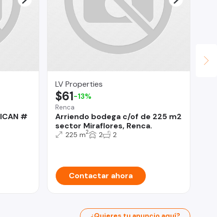
LV Properties
OM
$61
U
-13%
Renca
Co
ICAN #
Arriendo bodega c/of de 225 m2
Ca
sector Miraflores, Renca.
EN
2
(C
225 m
2
2
Contactar ahora
¿Quieres tu anuncio aquí?