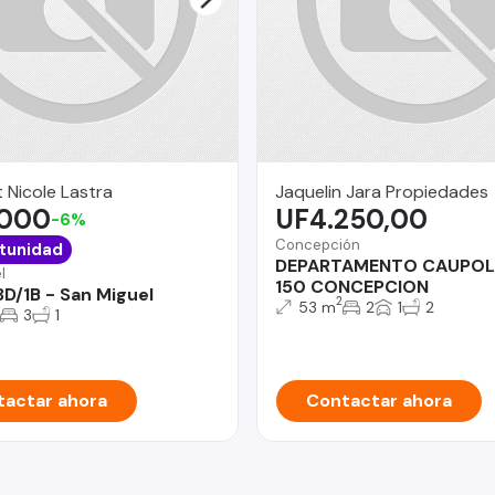
 Nicole Lastra
Jaquelin Jara Propiedades
.000
UF4.250,00
-6%
Concepción
tunidad
DEPARTAMENTO CAUPOL
l
150 CONCEPCION
3D/1B - San Miguel
2
53 m
2
1
2
3
1
actar ahora
Contactar ahora