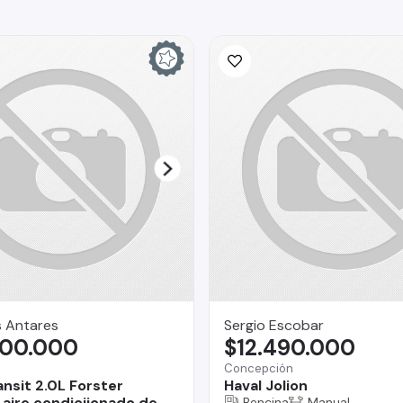
s Antares
Sergio Escobar
300.000
$12.490.000
Concepción
ansit 2.0L Forster
Haval Jolion
aire condiciionado de
Bencina
Manual