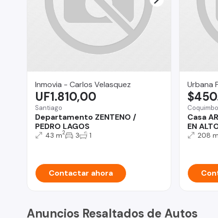
Inmovia - Carlos Velasquez
Urbana 
UF1.810,00
$450
Santiago
Coquimb
Departamento ZENTENO /
Casa A
PEDRO LAGOS
EN ALT
2
43 m
3
1
208 
Contactar ahora
Cont
Anuncios Resaltados de Autos