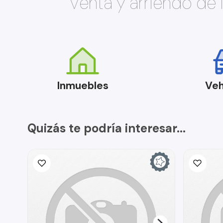
Venta y arriendo de
Inmuebles
Veh
Quizás te podría interesar...