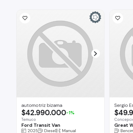
automotriz bizama
Sergio E
$42.990.000
$49.
-1%
Temuco
Concepci
Ford Transit Van
Great W
2025
Diesel
Manual
Benci