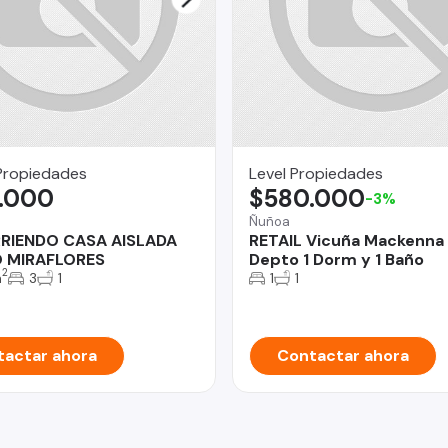
Propiedades
Level Propiedades
.000
$580.000
-3%
o
Ñuñoa
RRIENDO CASA AISLADA
RETAIL Vicuña Mackenna
O MIRAFLORES
Depto 1 Dorm y 1 Baño
2
m
3
1
1
1
actar ahora
Contactar ahora