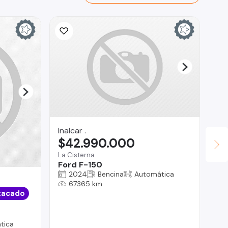
Inalcar .
$42.990.000
La Cisterna
Ford F-150
2024
Bencina
Automática
Ju
67365 km
$
tacado
Chi
Ci
tica