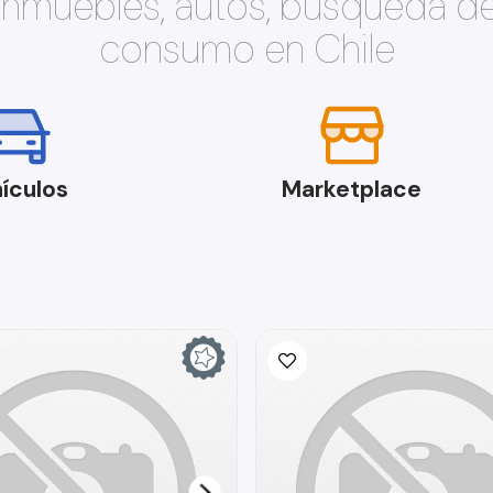
 inmuebles, autos, búsqueda d
consumo en Chile
ículos
Marketplace