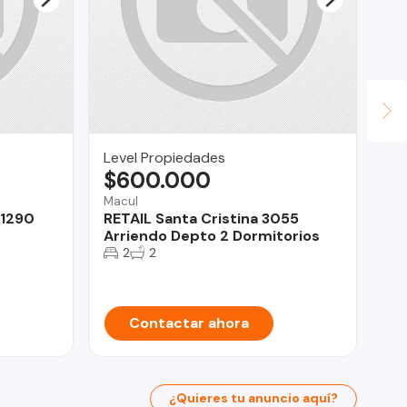
Level Propiedades
Pr
$600.000
$
Macul
Qui
 1290
RETAIL Santa Cristina 3055
DE
Arriendo Depto 2 Dormitorios
Pa
Mo
2
2
Contactar ahora
¿Quieres tu anuncio aquí?