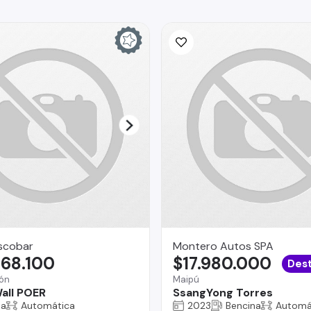
scobar
Montero Autos SPA
968.100
$17.980.000
Des
ón
Maipú
all POER
SsangYong Torres
na
Automática
2023
Bencina
Automá