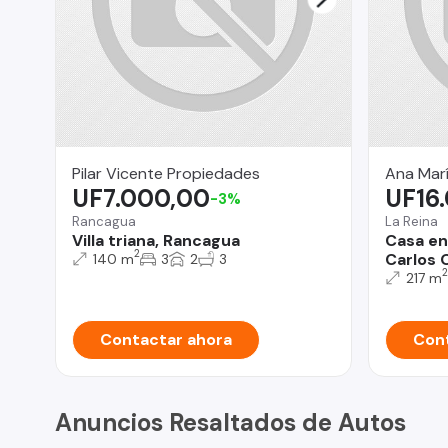
Pilar Vicente Propiedades
Ana Mar
UF7.000,00
UF16
-3%
Rancagua
La Reina
Villa triana, Rancagua
Casa en
2
Carlos 
140 m
3
2
3
2
217 m
Contactar ahora
Cont
Anuncios Resaltados de Autos