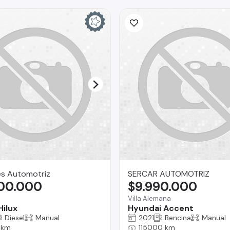
es Automotriz
SERCAR AUTOMOTRIZ
800.000
$9.990.000
Villa Alemana
Hilux
Hyundai Accent
Diesel
Manual
2021
Bencina
Manual
 km
115000 km