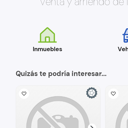
Venta y arriendo de
Inmuebles
Veh
Quizás te podría interesar...