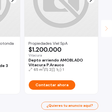
Rotonda
Propiedades Viel SpA
JU
$1.200.000
U
Vitacura
Depto arriendo AMOBLADO
Iqu
Vitacura P.Arauco
de 3
Co
2
65 m
2
1
1
Contactar ahora
¿Quieres tu anuncio aquí?