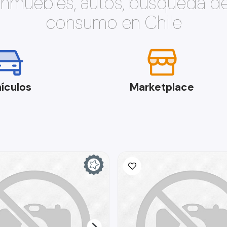
 inmuebles, autos, búsqueda d
consumo en Chile
ículos
Marketplace