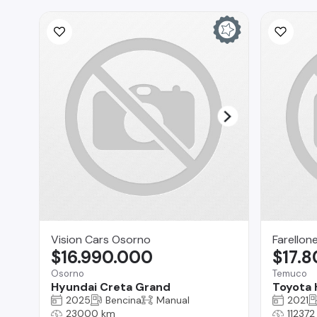
Vision Cars Osorno
Farellon
$16.990.000
$17.
Osorno
Temuco
Hyundai Creta Grand
Toyota 
2025
Bencina
Manual
2021
23000 km
112372