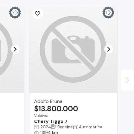
Adolfo Bruna
As
$13.800.000
$
Valdivia
Co
Chery Tiggo 7
Ha
2024
Bencina
Automática
13194 km