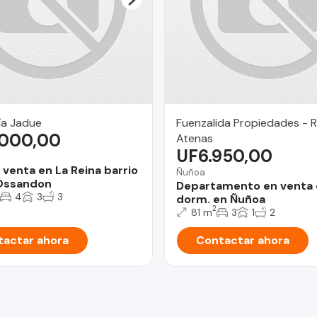
ía Jadue
Fuenzalida Propiedades - 
.000,00
Atenas
UF6.950,00
 venta en La Reina barrio
Ñuñoa
Ossandon
Departamento en venta 
4
3
3
dorm. en Ñuñoa
2
81 m
3
1
2
actar ahora
Contactar ahora