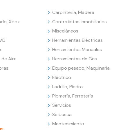
Carpintería, Madera
endo, Xbox
Contratistas Inmobiliarios
Misceláneos
DVD
Herramientas Eléctricas
e
Herramientas Manuales
 de Aire
Herramientas de Gas
oras
Equipo pesado, Maquinaria
Eléctrico
Ladrillo, Piedra
Plomería, Ferretería
Servicios
Se busca
Mantenimiento
e