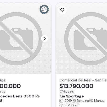
Spa
Comercial del Real - San F
900.000
$13.790.000
ardo
O'Higgins
rcedes Benz 0500 Rs
Kia Sportage
18
2019
Bencina
Manual
91790 km