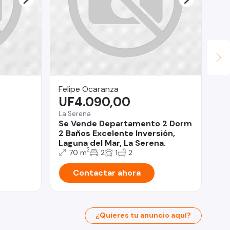
Felipe Ocaranza
De
UF4.090,00
$
La Serena
Qui
Se Vende Departamento 2 Dorm
Ve
2 Baños Excelente Inversión,
Si
Laguna del Mar, La Serena.
2
70 m
2
1
2
Contactar ahora
¿Quieres tu anuncio aquí?