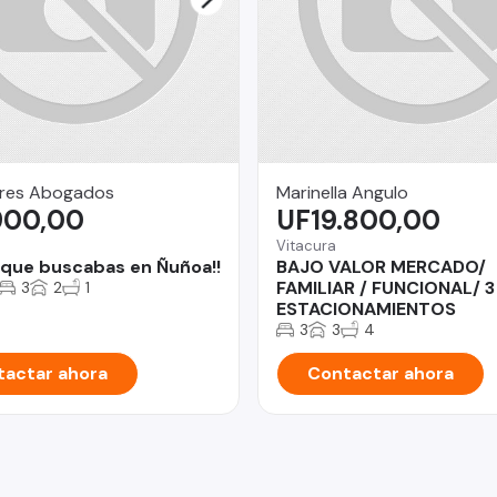
res Abogados
Marinella Angulo
900,00
UF19.800,00
Vitacura
 que buscabas en Ñuñoa!!
BAJO VALOR MERCADO/
FAMILIAR / FUNCIONAL/ 3
3
2
1
ESTACIONAMIENTOS
3
3
4
actar ahora
Contactar ahora