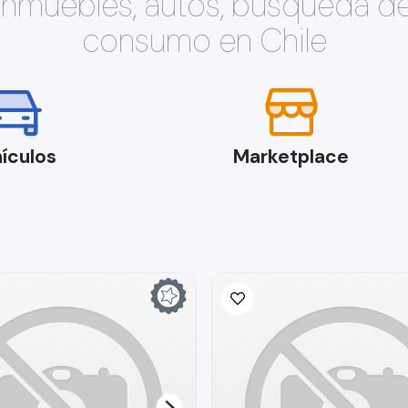
 inmuebles, autos, búsqueda d
consumo en Chile
ículos
Marketplace