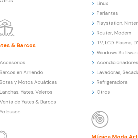
Otros
Linux
Parlantes
Playstation, Nint
Router, Modem
TV, LCD, Plasma, 
ates & Barcos
Windows Softwar
Accesorios
Acondicionadores
Barcos en Arriendo
Lavadoras, Secad
Botes y Motos Acuáticas
Refrigeradora
Lanchas, Yates, Veleros
Otros
Venta de Yates & Barcos
Yo busco
Música Moda Art