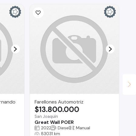
ernando
Farellones Automotriz
Au
$13.800.000
$
San Joaquín
Co
Great Wall POER
Ch
2022
Diesel
Manual
83031 km