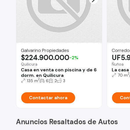
Galvarino Propiedades
Corredo
$224.900.000
UF5.
-2%
Quilicura
Ñuñoa
Casa en venta con piscina y de 6
La casa
2
dorm. en Quilicura
70 m
2
135 m
6
2
3
Contactar ahora
Cont
Anuncios Resaltados de Autos