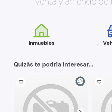
Venta y arriendo de
Inmuebles
Veh
Quizás te podría interesar...