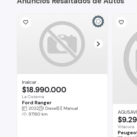
Anuncios Resaltados de Autos
Inalcar .
$18.990.000
La Cisterna
Ford Ranger
2022
Diesel
Manual
AGUSAV
97190 km
$9.2
Vitacura
Peugeo