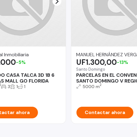
l Inmobiliaria
MANUEL HERNÁNDEZ VER
.000
UF1.300,00
-5%
-13%
Santo Domingo
O CASA TALCA 3D 1B 6
PARCELAS EN EL CONVEN
S MALL GO FLORIDA
SANTO DOMINGO V REGI
2
2
3
1
1
5000 m
actar ahora
Contactar ahora