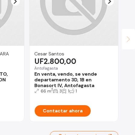
GARA
Cesar Santos
Fa
UF2.800,00
$
Antofagasta
TO,
En venta, vendo, se vende
San
ON
departamento 3D, 1B en
Gr
Bonasort IV, Antofagasta
co
2
66 m
3
1
1
Pe
Contactar ahora