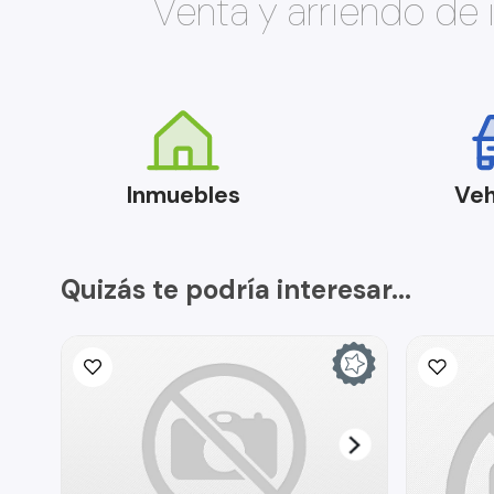
Venta y arriendo de
Inmuebles
Veh
Quizás te podría interesar...