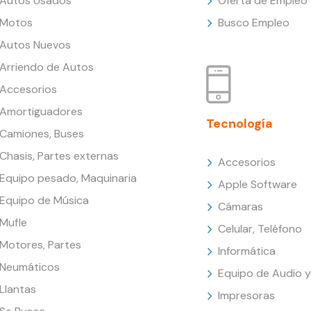
Autos Usados
Oferta de Empleo
Motos
Busco Empleo
Autos Nuevos
Arriendo de Autos
Accesorios
Amortiguadores
Tecnología
Camiones, Buses
Chasis, Partes externas
Accesorios
Equipo pesado, Maquinaria
Apple Software
Equipo de Música
Cámaras
Mufle
Celular, Teléfono
Motores, Partes
Informática
Neumáticos
Equipo de Audio y
Llantas
Impresoras