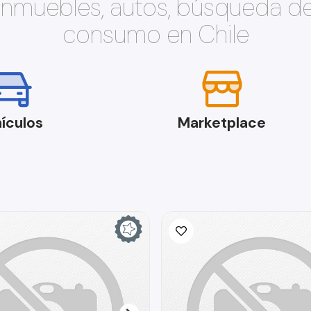
 inmuebles, autos, búsqueda d
consumo en Chile
ículos
Marketplace