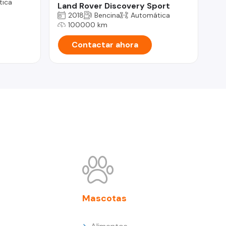
tica
Land Rover Discovery Sport
Ni
2018
Bencina
Automática
100000 km
Contactar ahora
Mascotas