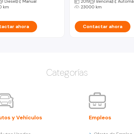
Diesel
Manual
2019
Bencina
Automá
0 km
23000 km
actar ahora
Contactar ahora
Categorías
utos y Vehículos
Empleos