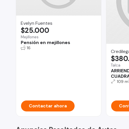
Evelyn Fuentes
$25.000
Mejillones
Pensión en mejillones
16
Credilega
$380
Talca
ARRIEND
CUADRA
109 m
Contactar ahora
Cont