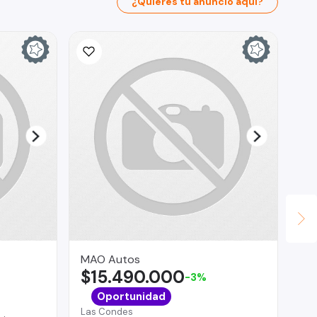
¿Quieres tu anuncio aquí?
MAO Autos
GE
$15.490.000
$
-3%
Oportunidad
Las Condes
Pue