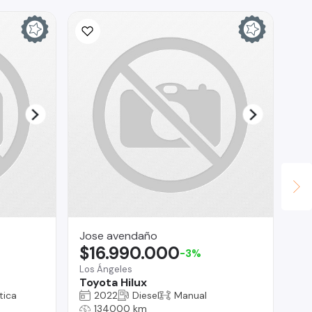
Jose avendaño
Mu
$16.990.000
$
-3%
Los Ángeles
Ma
Toyota Hilux
Su
tica
2022
Diesel
Manual
134000 km