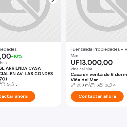
iedades
Fuenzalida Propiedades - V
,00
Mar
-10%
UF13.000,00
chea
 SE ARRIENDA CASA
Viña del Mar
IAL EN AV. LAS CONDES
Casa en venta de 6 dorm
70)
Viña del Mar
2
5
3
2
203 m
6
2
4
actar ahora
Contactar ahora