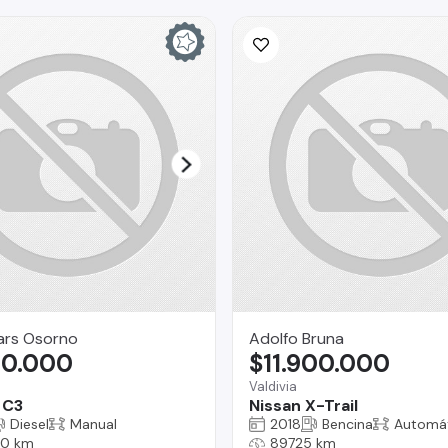
ars Osorno
Adolfo Bruna
90.000
$11.900.000
Valdivia
 C3
Nissan X-Trail
Diesel
Manual
2018
Bencina
Automá
0 km
89725 km