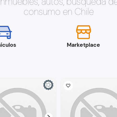
 inmuebles, autos, búsqueda d
consumo en Chile
ículos
Marketplace