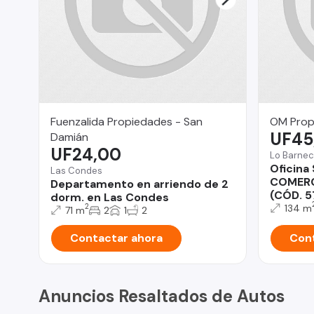
Fuenzalida Propiedades - San
OM Prop
UF45
Damián
UF24,00
Lo Barne
Oficina
Las Condes
COMERC
Departamento en arriendo de 2
(CÓD. 5
dorm. en Las Condes
134 m
2
71 m
2
1
2
Contactar ahora
Cont
Anuncios Resaltados de Autos