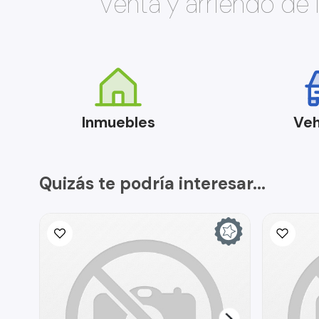
Venta y arriendo de
Inmuebles
Veh
Quizás te podría interesar...