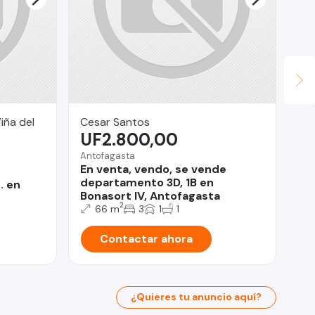
iña del
Cesar Santos
Ma
UF2.800,00
U
Antofagasta
La
En venta, vendo, se vende
Lo
departamento 3D, 1B en
La
. en
Bonasort IV, Antofagasta
2
66 m
3
1
1
Contactar ahora
¿Quieres tu anuncio aquí?