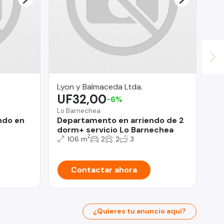
Lyon y Balmaceda Ltda.
Fu
UF32,00
Ma
-6%
U
Lo Barnechea
ndo en
Departamento en arriendo de 2
Viñ
dorm+ servicio Lo Barnechea
De
2
106 m
2
2
3
do
Contactar ahora
¿Quieres tu anuncio aquí?