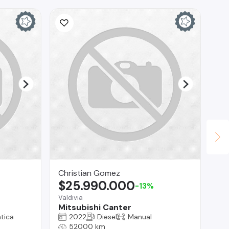
Christian Gomez
Ca
$25.990.000
$
-13%
Valdivia
La
Mitsubishi Canter
Je
tica
2022
Diesel
Manual
52000 km