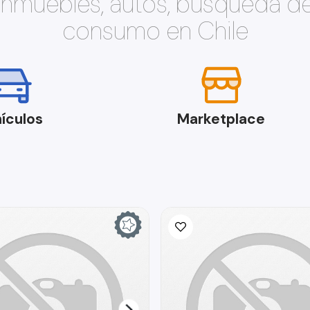
 inmuebles, autos, búsqueda d
consumo en Chile
ículos
Marketplace