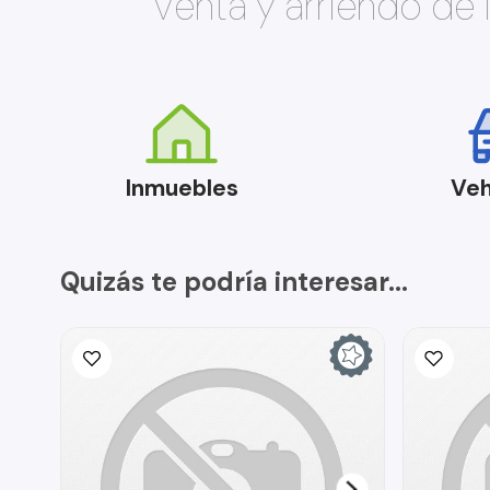
Venta y arriendo de
Inmuebles
Veh
Quizás te podría interesar...