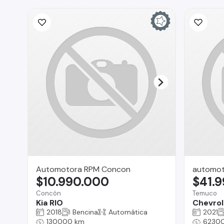
Automotora RPM Concon
automot
$10.990.000
$41.
Concón
Temuco
Kia RIO
Chevrol
2018
Bencina
Automática
2021
130000 km
6230