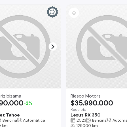
riz bizama
Riesco Motors
990.000
$35.990.000
-2%
Recoleta
et Tahoe
Lexus RX 350
Bencina
Automática
2023
Bencina
Automá
0 km
125000 km