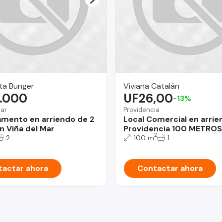
ta Bunger
Viviana Catalán
.000
UF26,00
-13%
Mar
Providencia
mento en arriendo de 2
Local Comercial en arrie
n Viña del Mar
Providencia 100 METROS
2
2
100 m
1
actar ahora
Contactar ahora