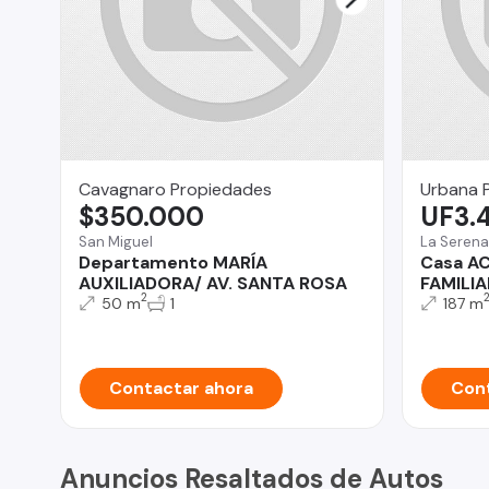
Cavagnaro Propiedades
Urbana 
$350.000
UF3.
San Miguel
La Serena
Departamento MARÍA
Casa A
AUXILIADORA/ AV. SANTA ROSA
FAMILI
2
50 m
1
187 m
Contactar ahora
Cont
Anuncios Resaltados de Autos