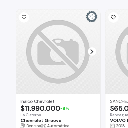
Inalco Chevrolet
SANCHE
$11.990.000
$65.
-8%
La Cisterna
Rancagu
Chevrolet Groove
VOLVO F
Bencina
Automática
2018