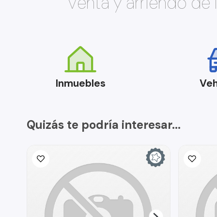
Venta y arriendo de
Inmuebles
Veh
Quizás te podría interesar...