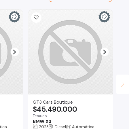
GT3 Cars Boutique
ED
$45.490.000
$
Temuco
Tal
BMW X3
Gr
tica
2023
Diesel
Automática