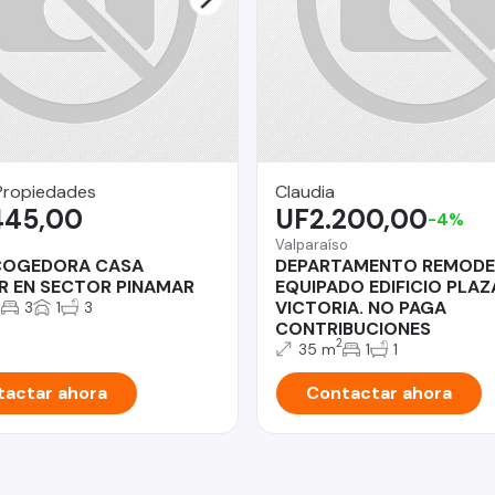
Propiedades
Claudia
445,00
UF2.200,00
-4%
Valparaíso
COGEDORA CASA
DEPARTAMENTO REMODE
AR EN SECTOR PINAMAR
EQUIPADO EDIFICIO PLAZ
2
VICTORIA. NO PAGA
3
1
3
CONTRIBUCIONES
2
35 m
1
1
actar ahora
Contactar ahora