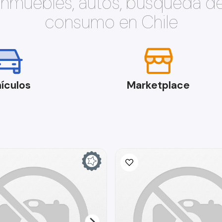
 inmuebles, autos, búsqueda d
consumo en Chile
ículos
Marketplace