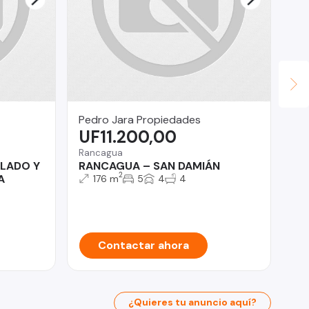
Pedro Jara Propiedades
LG
UF11.200,00
$
Rancagua
San
LADO Y
RANCAGUA – SAN DAMIÁN
LO
2
A
PO
176 m
5
4
4
Contactar ahora
¿Quieres tu anuncio aquí?