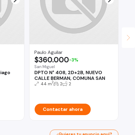
Paulo Aguilar
To
$360.000
$
-3%
San Miguel
Qui
tiago
DPTO N° 408, 2D+2B, NUEVO
AR
CALLE BERMAN, COMUNA SAN
ES
2
$3
44 m
2
2
Contactar ahora
¿Quieres tu anuncio aquí?