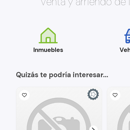
Venta y arriendo de
Inmuebles
Veh
Quizás te podría interesar...