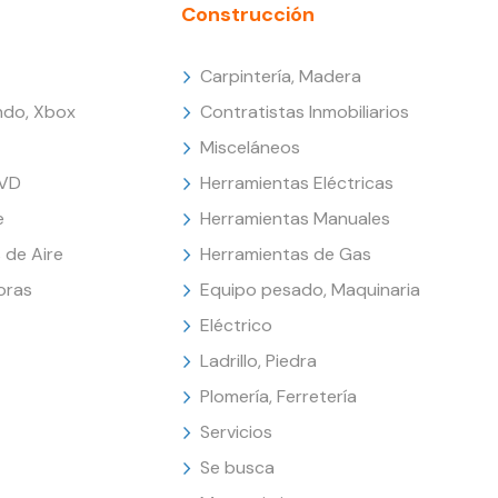
Construcción
Carpintería, Madera
endo, Xbox
Contratistas Inmobiliarios
Misceláneos
DVD
Herramientas Eléctricas
e
Herramientas Manuales
 de Aire
Herramientas de Gas
oras
Equipo pesado, Maquinaria
Eléctrico
Ladrillo, Piedra
Plomería, Ferretería
Servicios
Se busca