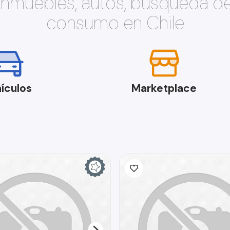
 inmuebles, autos, búsqueda d
consumo en Chile
ículos
Marketplace