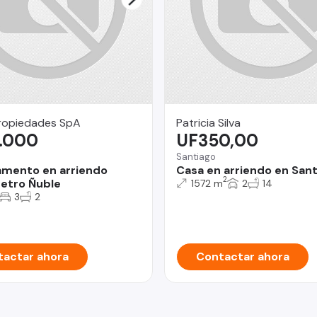
Propiedades SpA
Patricia Silva
.000
UF350,00
Santiago
mento en arriendo
Casa en arriendo en San
2
etro Ñuble
1572 m
2
14
3
2
actar ahora
Contactar ahora