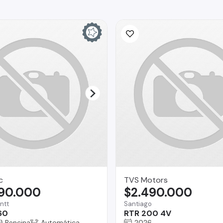
c
TVS Motors
990.000
$2.490.000
ntt
Santiago
60
RTR 200 4V
Bencina
Automática
2026