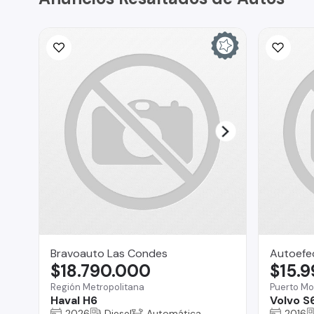
Bravoauto Las Condes
Autoefe
$18.790.000
$15.
Región Metropolitana
Puerto Mo
Haval H6
Volvo S
2026
Diesel
Automática
2016