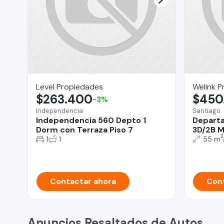
Level Propiedades
Welink 
$263.400
$450
-3%
Independencia
Santiago
Independencia 560 Depto 1
Departa
Dorm con Terraza Piso 7
3D/2B M
2
1
1
55 m
Contactar ahora
Cont
Anuncios Resaltados de Autos