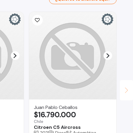
Juan Pablo Ceballos
Au
$16.790.000
$
Chile
Ma
Citroen C5 Aircross
Mi
2021
Diesel
Automática