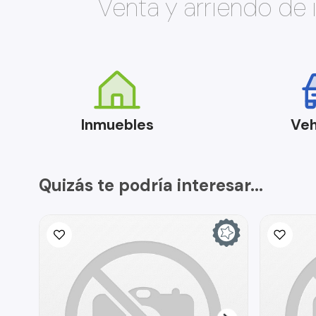
Venta y arriendo de
Inmuebles
Veh
Quizás te podría interesar...