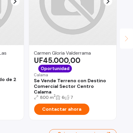
Las
Carmen Gloria Valderrama
LV
UF45.000,00
U
Pud
Oportunidad
Ar
Calama
m2
do de 2
Se Vende Terreno con Destino
Comercial Sector Centro
Calama
2
800 m
6
7
Contactar ahora