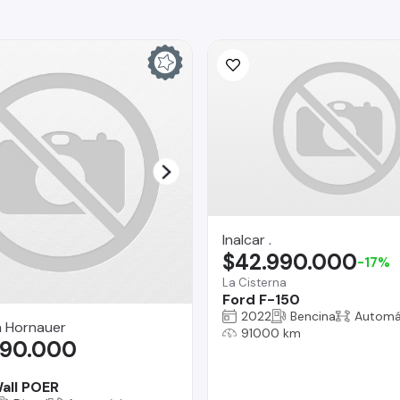
Inalcar .
$42.990.000
-17%
La Cisterna
Ford F-150
2022
Bencina
Automá
a Hornauer
91000 km
990.000
o
all POER