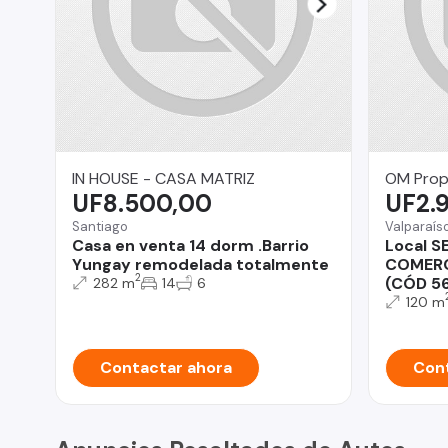
IN HOUSE - CASA MATRIZ
OM Prop
UF8.500,00
UF2.
Santiago
Valparaís
Casa en venta 14 dorm .Barrio
Local S
Yungay remodelada totalmente
COMERC
2
(CÓD 56
282 m
14
6
120 m
Contactar ahora
Cont