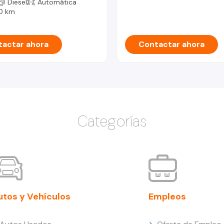
Diesel
Automática
0 km
actar ahora
Contactar ahora
Categorías
utos y Vehículos
Empleos