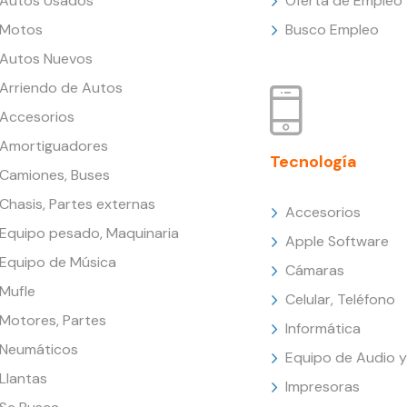
Autos Usados
Oferta de Empleo
Motos
Busco Empleo
Autos Nuevos
Arriendo de Autos
Accesorios
Amortiguadores
Tecnología
Camiones, Buses
Chasis, Partes externas
Accesorios
Equipo pesado, Maquinaria
Apple Software
Equipo de Música
Cámaras
Mufle
Celular, Teléfono
Motores, Partes
Informática
Neumáticos
Equipo de Audio y
Llantas
Impresoras