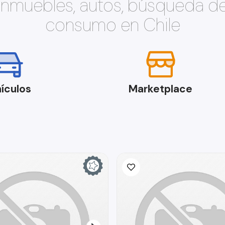
 inmuebles, autos, búsqueda d
consumo en Chile
ículos
Marketplace