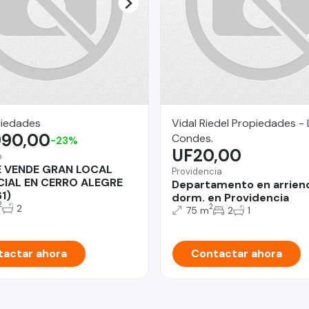
iedades
Vidal Riedel Propiedades - 
990,00
Condes.
-23%
UF20,00
o
E VENDE GRAN LOCAL
Providencia
IAL EN CERRO ALEGRE
Departamento en arrien
1)
dorm. en Providencia
2
2
2
75 m
2
1
actar ahora
Contactar ahora