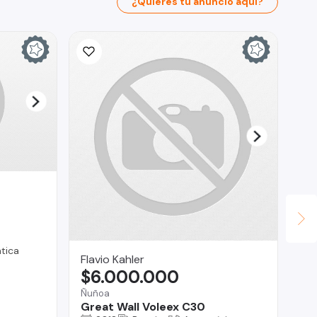
¿Quieres tu anuncio aquí?
tica
Flavio Kahler
Co
$6.000.000
$
Ñuñoa
O'H
Great Wall Voleex C30
Pe