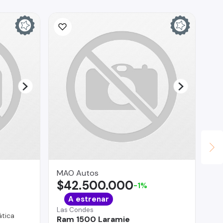
MAO Autos
GE
$42.500.000
$
-1%
A estrenar
Las Condes
Pue
tica
Ram 1500 Laramie
Ch