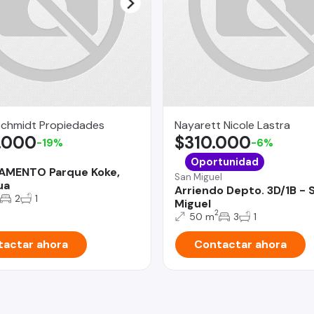
Schmidt Propiedades
Nayarett Nicole Lastra
.000
$310.000
-19%
-6%
a
Oportunidad
AMENTO Parque Koke,
San Miguel
ua
Arriendo Depto. 3D/1B - 
2
1
Miguel
2
50 m
3
1
actar ahora
Contactar ahora