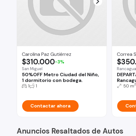
Carolina Paz Gutiérrez
Correa 
$310.000
$350
-3%
San Miguel
Rancagu
50%OFF Metro Ciudad del Niño,
DEPART
1 dormitorio con bodega.
Rancag
2
1
1
50 m
Contactar ahora
Cont
Anuncios Resaltados de Autos