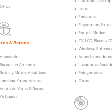
Laptops, Desktop
Otros
Linux
Parlantes
Playstation, Nint
Router, Modem
TV, LCD, Plasma, 
ates & Barcos
Windows Softwar
Accesorios
Acondicionadores
Barcos en Arriendo
Lavadoras, Secad
Botes y Motos Acuáticas
Refrigeradora
Lanchas, Yates, Veleros
Otros
Venta de Yates & Barcos
Yo busco