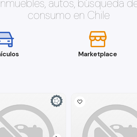
 inmuebles, autos, búsqueda d
consumo en Chile
ículos
Marketplace