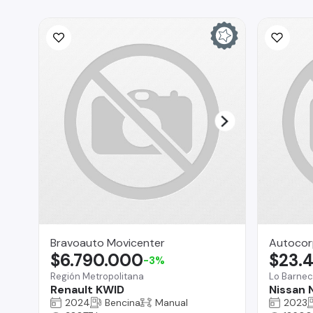
Bravoauto Movicenter
Autocor
$6.790.000
$23.
-3%
Región Metropolitana
Lo Barne
Renault KWID
Nissan 
2024
Bencina
Manual
2023