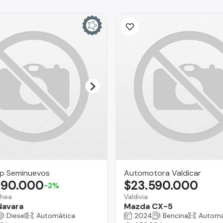
p Seminuevos
Automotora Valdicar
490.000
$23.590.000
-2%
chea
Valdivia
Navara
Mazda CX-5
Diesel
Automática
2024
Bencina
Automá