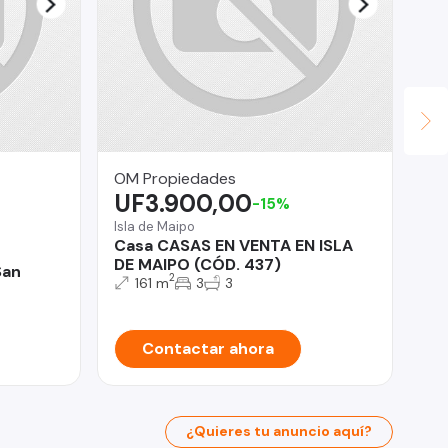
OM Propiedades
Li
UF3.900,00
$
-15%
Isla de Maipo
Co
Casa CASAS EN VENTA EN ISLA
De
DE MAIPO (CÓD. 437)
Co
San
2
161 m
3
3
Contactar ahora
¿Quieres tu anuncio aquí?