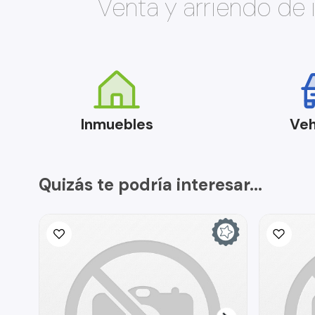
Venta y arriendo de
Inmuebles
Veh
Quizás te podría interesar...