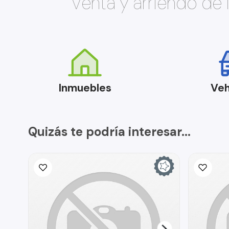
Venta y arriendo de
Inmuebles
Veh
Quizás te podría interesar...