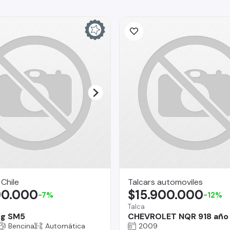
 Chile
Talcars automoviles
90.000
$15.900.000
-7%
-12%
Talca
g SM5
CHEVROLET NQR 918 año
Bencina
Automática
2009