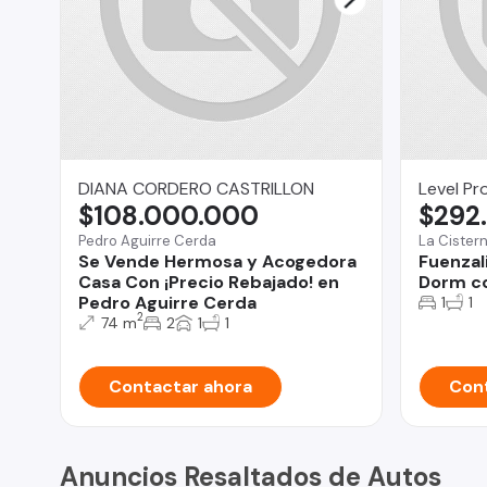
DIANA CORDERO CASTRILLON
Level Pr
$108.000.000
$292
Pedro Aguirre Cerda
La Cister
Se Vende Hermosa y Acogedora
Fuenzal
Casa Con ¡Precio Rebajado! en
Dorm co
Pedro Aguirre Cerda
1
1
2
74 m
2
1
1
Contactar ahora
Cont
Anuncios Resaltados de Autos