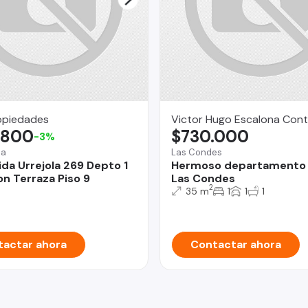
opiedades
Victor Hugo Escalona Cont
.800
$730.000
-3%
na
Las Condes
ida Urrejola 269 Depto 1
Hermoso departamento 
n Terraza Piso 9
Las Condes
2
35 m
1
1
1
actar ahora
Contactar ahora