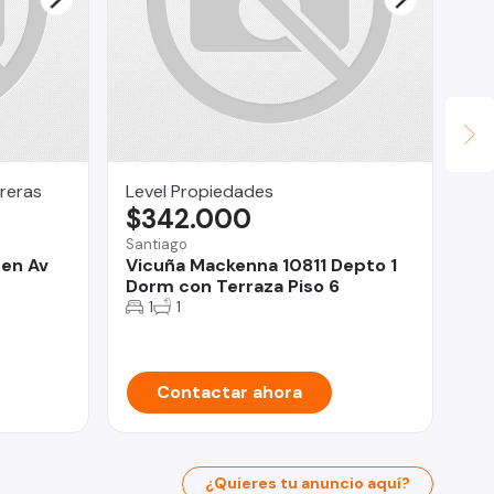
reras
Level Propiedades
ar
$342.000
U
Santiago
San
en Av
Vicuña Mackenna 10811 Depto 1
ex
Dorm con Terraza Piso 6
ed
va
1
1
Contactar ahora
¿Quieres tu anuncio aquí?