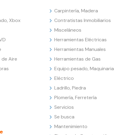
Carpintería, Madera
endo, Xbox
Contratistas Inmobiliarios
Misceláneos
DVD
Herramientas Eléctricas
e
Herramientas Manuales
 de Aire
Herramientas de Gas
oras
Equipo pesado, Maquinaria
Eléctrico
Ladrillo, Piedra
Plomería, Ferretería
Servicios
Se busca
Mantenimiento
e