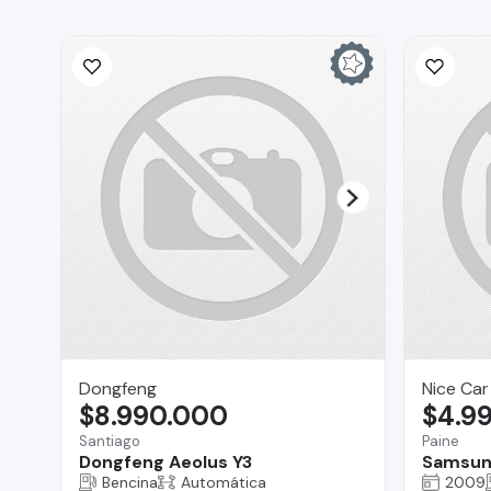
Dongfeng
Nice Car
$8.990.000
$4.9
Santiago
Paine
Dongfeng Aeolus Y3
Samsun
Bencina
Automática
2009