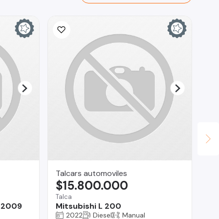
Talcars automoviles
RA
$15.800.000
$
Talca
Reg
 2009
Mitsubishi L 200
Ch
2022
Diesel
Manual