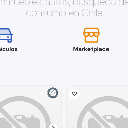
 inmuebles, autos, búsqueda d
consumo en Chile
ículos
Marketplace