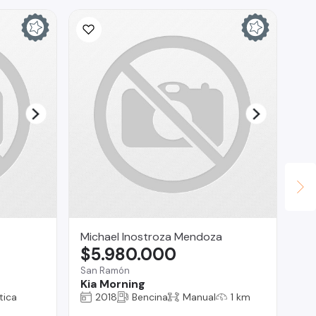
Michael Inostroza Mendoza
AG
$5.980.000
$
San Ramón
Vit
Kia Morning
BM
tica
2018
Bencina
Manual
1 km