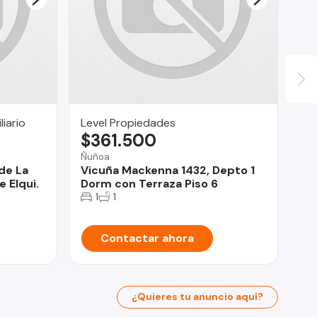
iario
Level Propiedades
Ma
$361.500
$
Ñuñoa
Pue
de La
Vicuña Mackenna 1432, Depto 1
Se
e Elqui.
Dorm con Terraza Piso 6
Co
Va
1
1
Contactar ahora
¿Quieres tu anuncio aquí?