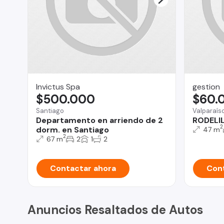
Invictus Spa
gestion
$500.000
$60.
Santiago
Valparaís
Departamento en arriendo de 2
RODELI
2
dorm. en Santiago
47 m
2
67 m
2
1
2
Contactar ahora
Cont
Anuncios Resaltados de Autos