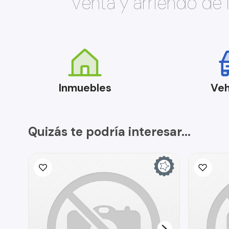
Venta y arriendo de
Inmuebles
Veh
Quizás te podría interesar...