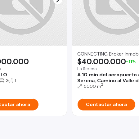
CONNECTING Broker Inmobil
000.000
$40.000.000
-11%
o
La Serena
LLO
A 10 min del aeropuerto 
Serena, Camino al Valle d
2
1
2
5000 m
actar ahora
Contactar ahora