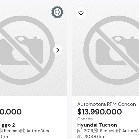
I
Automotora RPM Concon
90.000
$13.990.000
Concón
iggo 2
Hyundai Tucson
Bencina
Automática
2019
Bencina
Automá
0 km
78000 km