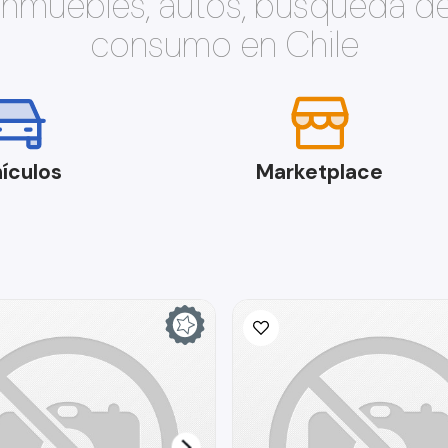
 inmuebles, autos, búsqueda d
consumo en Chile
ículos
Marketplace