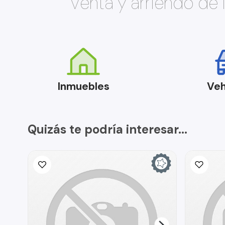
Venta y arriendo de
Inmuebles
Veh
Quizás te podría interesar...