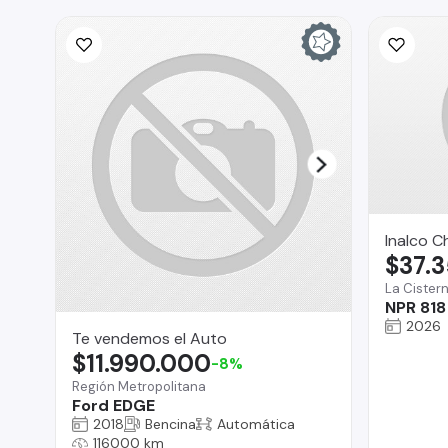
Inalco C
$37.
La Cister
NPR 818
2026
Te vendemos el Auto
$11.990.000
-8%
Región Metropolitana
Ford EDGE
2018
Bencina
Automática
116000 km