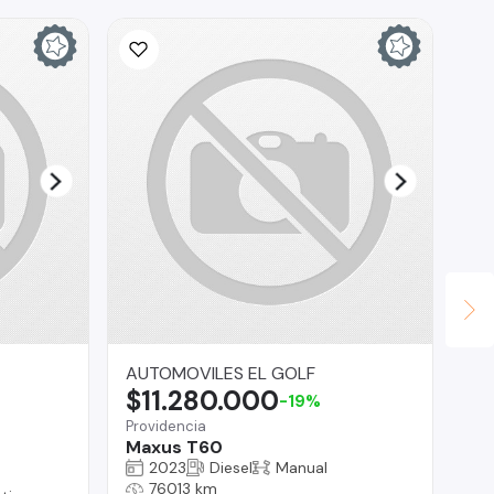
AUTOMOVILES EL GOLF
Do
$11.280.000
$
-19%
Providencia
San
Maxus T60
Do
2023
Diesel
Manual
76013 km