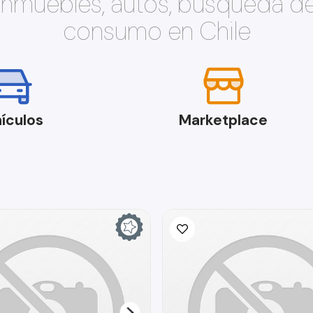
 inmuebles, autos, búsqueda d
consumo en Chile
ículos
Marketplace