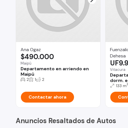
Ana Ogaz
Fuenzali
$490.000
Dehesa
UF9.
Maipú
Departamento en arriendo en
Vitacura
Maipú
Departa
2
1
2
dorm. e
133 m
Contactar ahora
Cont
Anuncios Resaltados de Autos