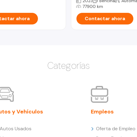
2023
Bencina
Automá
77900 km
actar ahora
Contactar ahora
Categorías
utos y Vehículos
Empleos
Autos Usados
Oferta de Empleo