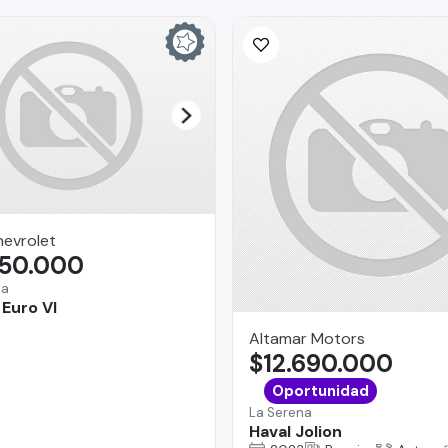
hevrolet
350.000
na
 Euro VI
Altamar Motors
$12.690.000
Oportunidad
La Serena
Haval Jolion