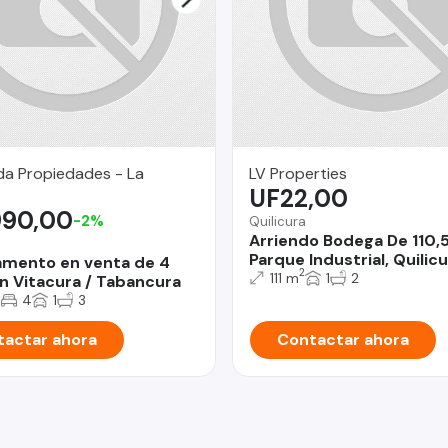
da Propiedades - La
LV Properties
UF22,00
990,00
-2%
Quilicura
Arriendo Bodega De 110,
Parque Industrial, Quilicu
mento en venta de 4
2
111 m
1
2
n Vitacura / Tabancura
2
4
1
3
actar ahora
Contactar ahora