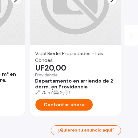
Vidal Riedel Propiedades - Las
Ca
$
Condes.
UF20,00
San
5 m² en
50
Providencia
ra.
1 
Departamento en arriendo de 2
dorm. en Providencia
2
75 m
2
1
Contactar ahora
¿Quieres tu anuncio aquí?