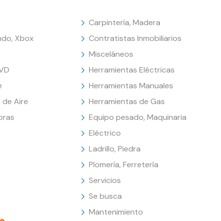
Carpintería, Madera
endo, Xbox
Contratistas Inmobiliarios
Misceláneos
DVD
Herramientas Eléctricas
e
Herramientas Manuales
 de Aire
Herramientas de Gas
oras
Equipo pesado, Maquinaria
Eléctrico
Ladrillo, Piedra
Plomería, Ferretería
Servicios
Se busca
Mantenimiento
e