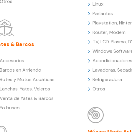
Otros
Linux
Parlantes
Playstation, Nint
Router, Modem
TV, LCD, Plasma, 
ates & Barcos
Windows Softwar
Accesorios
Acondicionadores
Barcos en Arriendo
Lavadoras, Secad
Botes y Motos Acuáticas
Refrigeradora
Lanchas, Yates, Veleros
Otros
Venta de Yates & Barcos
Yo busco
Música Moda Art