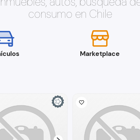
 inmuebles, autos, búsqueda d
consumo en Chile
ículos
Marketplace