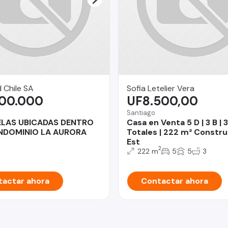
 Chile SA
Sofia Letelier Vera
000.000
UF8.500,00
Santiago
ELAS UBICADAS DENTRO
Casa en Venta 5 D | 3 B |
NDOMINIO LA AURORA
Totales | 222 m² Construi
Est
2
222 m
5
5
3
actar ahora
Contactar ahora