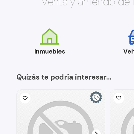
Venta y arriendo de
Inmuebles
Veh
Quizás te podría interesar...