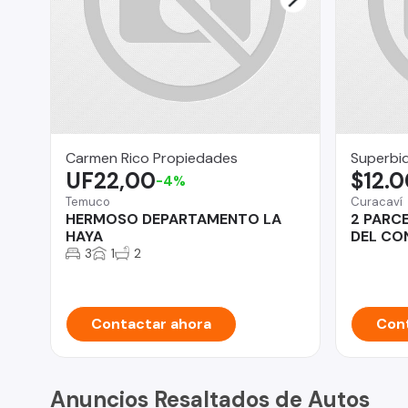
Carmen Rico Propiedades
Superbid
UF22,00
$12.
-4%
Temuco
Curacaví
HERMOSO DEPARTAMENTO LA
2 PARC
HAYA
DEL CO
3
1
2
Contactar ahora
Cont
Anuncios Resaltados de Autos