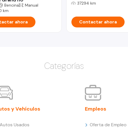
37294 km
Bencina
Manual
0 km
actar ahora
Contactar ahora
Categorías
utos y Vehículos
Empleos
Autos Usados
Oferta de Empleo