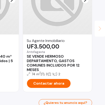
Su Agente Inmobiliario
Ur
UF3.500,00
$
Antofagasta
La 
 340 m²
SE VENDE HERMOSO
De
dos | 5
DEPARTAMENTO, GASTOS
AÑ
COMUNES INCLUIDOS POR 12
GC
MESES
2
74 m
3
1
2
Contactar ahora
¿Quieres tu anuncio aquí?