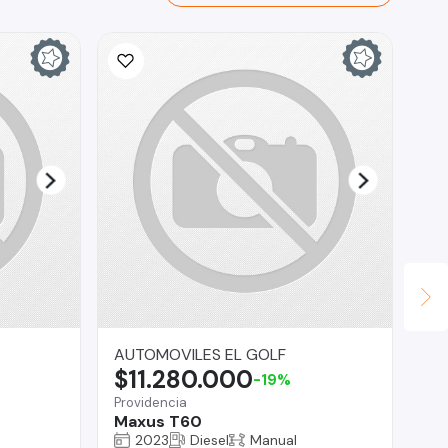
AUTOMOVILES EL GOLF
Ta
$11.280.000
$
-19%
Providencia
Co
Maxus T60
CA
PE
2023
Diesel
Manual