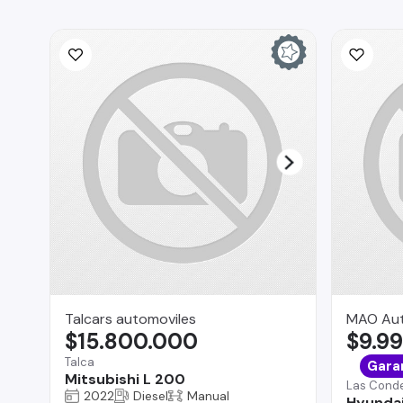
Talcars automoviles
MAO Au
$15.800.000
$9.9
Talca
Gara
Mitsubishi L 200
Las Cond
2022
Diesel
Manual
Hyundai