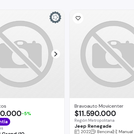
tos
Bravoauto Movicenter
90.000
$11.590.000
-5%
Región Metropolitana
ntía
Jeep Renegade
es
2022
Bencina
Manual
 Grand i10