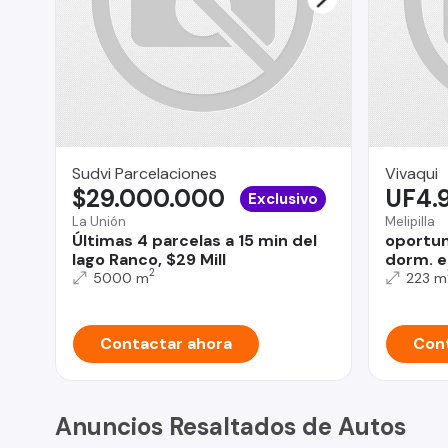
Sudvi Parcelaciones
Vivaqui
$29.000.000
UF4.
Exclusivo
La Unión
Melipilla
Últimas 4 parcelas a 15 min del
oportun
lago Ranco, $29 Mill
dorm. en
2
5000 m
223 m
Contactar ahora
Cont
Anuncios Resaltados de Autos