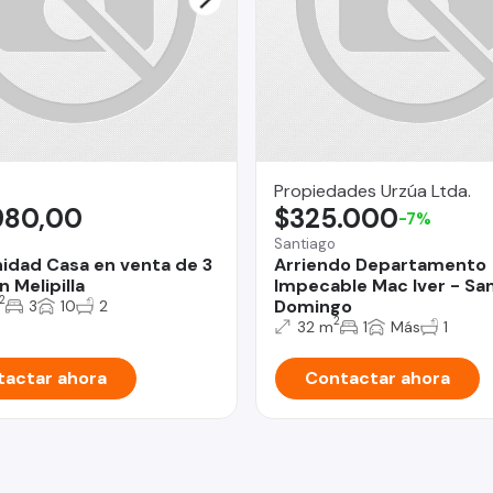
Propiedades Urzúa Ltda.
980,00
$325.000
-7%
Santiago
idad Casa en venta de 3
Arriendo Departamento
 Melipilla
Impecable Mac Iver - Sa
2
Domingo
3
10
2
2
32 m
1
Más
1
actar ahora
Contactar ahora