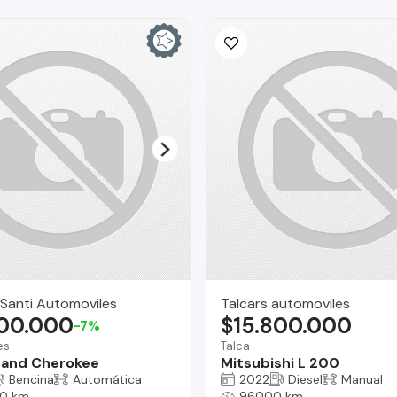
Santi Automoviles
Talcars automoviles
900.000
$15.800.000
-7%
es
Talca
rand Cherokee
Mitsubishi L 200
Bencina
Automática
2022
Diesel
Manual
0 km
96000 km