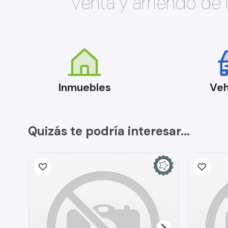
Venta y arriendo de
Inmuebles
Veh
Quizás te podría interesar...