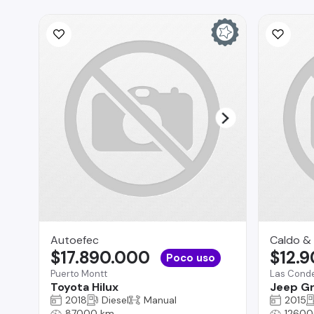
Autoefec
Caldo & 
$17.890.000
$12.
Poco uso
Puerto Montt
Las Cond
Toyota Hilux
Jeep G
2018
Diesel
Manual
2015
87000 km
12600