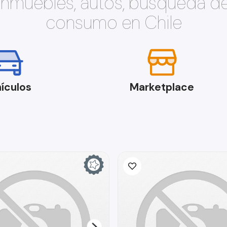
 inmuebles, autos, búsqueda d
consumo en Chile
ículos
Marketplace