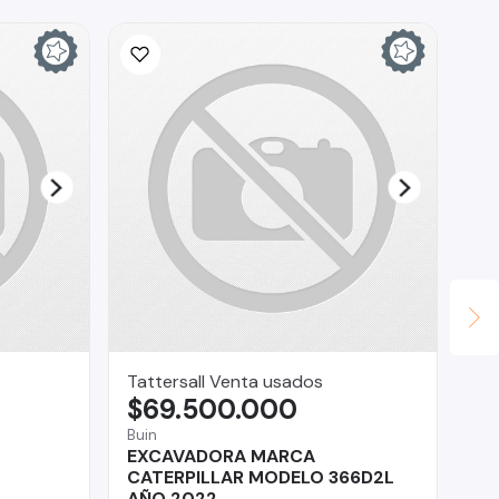
Tattersall Venta usados
KA
$69.500.000
$
Buin
La
EXCAVADORA MARCA
Me
CATERPILLAR MODELO 366D2L
AÑO 2022