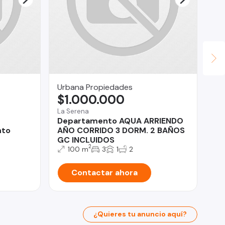
Urbana Propiedades
Ry
$1.000.000
U
La Serena
San
Departamento AQUA ARRIENDO
Te
nto
AÑO CORRIDO 3 DORM. 2 BAÑOS
co
GC INCLUIDOS
2
100 m
3
1
2
Contactar ahora
¿Quieres tu anuncio aquí?