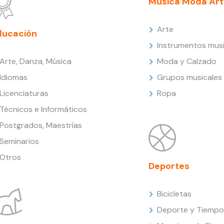
Música Moda Art
Arte
ducación
Instrumentos musi
Arte, Danza, Música
Moda y Calzado
Idiomas
Grupos musicales
Licenciaturas
Ropa
Técnicos e Informáticos
Postgrados, Maestrías
Seminarios
Otros
Deportes
Bicicletas
Deporte y Tiempo 