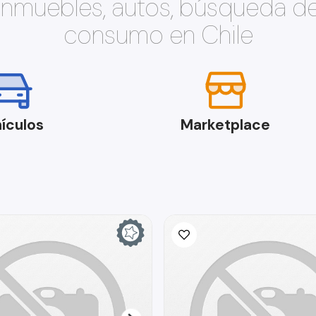
 inmuebles, autos, búsqueda d
consumo en Chile
ículos
Marketplace