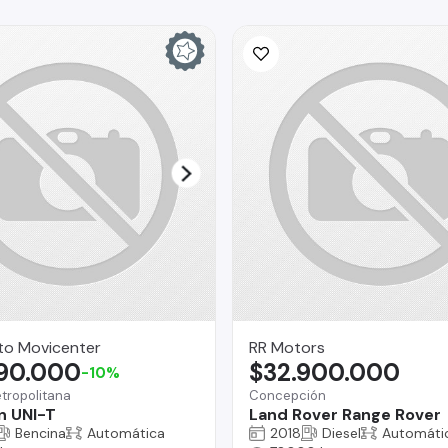
to Movicenter
RR Motors
290.000
$32.900.000
-10%
tropolitana
Concepción
n UNI-T
Land Rover Range Rover
Bencina
Automática
2018
Diesel
Automáti