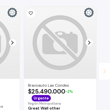
Bravoauto Las Condes
CA
$25.490.000
$
-2%
La 
Urgente
Ch
Región Metropolitana
ca
Great Wall other