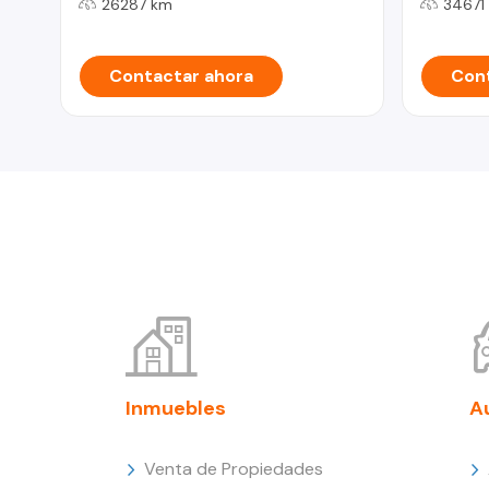
26287 km
34671
Contactar ahora
Cont
Inmuebles
A
Venta de Propiedades