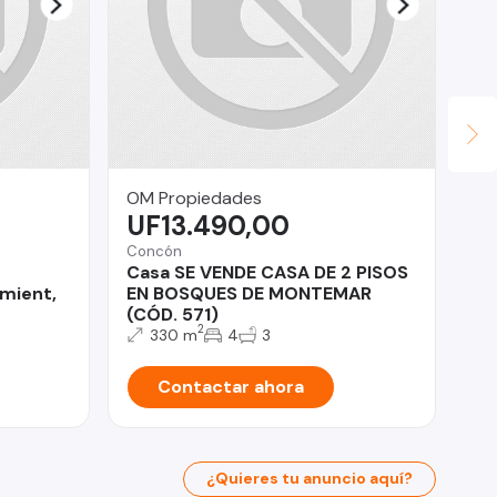
OM Propiedades
Su
UF13.490,00
$
Concón
Pro
Casa SE VENDE CASA DE 2 PISOS
De
mient,
EN BOSQUES DE MONTEMAR
do
(CÓD. 571)
2
330 m
4
3
Contactar ahora
¿Quieres tu anuncio aquí?