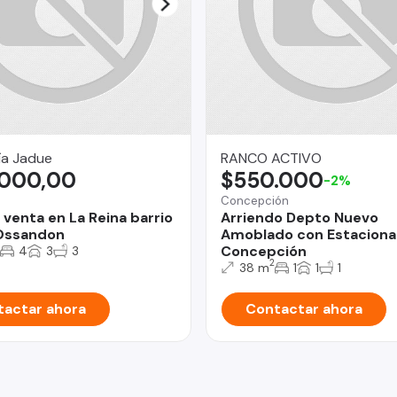
ía Jadue
RANCO ACTIVO
.000,00
$550.000
-2%
Concepción
 venta en La Reina barrio
Arriendo Depto Nuevo
Ossandon
Amoblado con Estaciona
Concepción
4
3
3
2
38 m
1
1
1
actar ahora
Contactar ahora