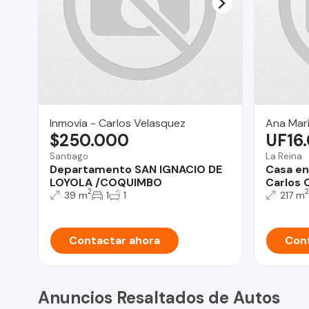
Inmovia - Carlos Velasquez
Ana Mar
$250.000
UF16
Santiago
La Reina
Departamento SAN IGNACIO DE
Casa en
LOYOLA /COQUIMBO
Carlos 
2
2
39 m
1
1
217 m
Contactar ahora
Cont
Anuncios Resaltados de Autos