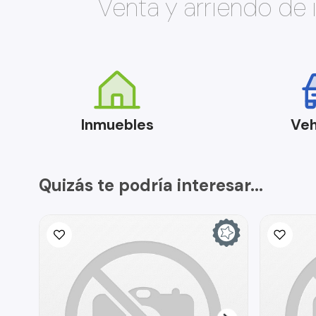
Venta y arriendo de
Inmuebles
Veh
Quizás te podría interesar...