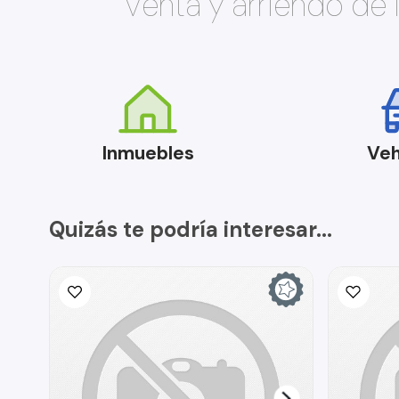
Venta y arriendo de
Inmuebles
Veh
Quizás te podría interesar...