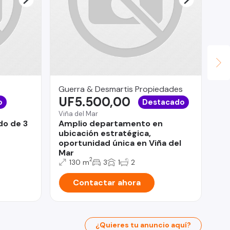
Guerra & Desmartis Propiedades
Ly
UF5.500,00
U
o
Destacado
Viña del Mar
Lo 
do de 3
Amplio departamento en
De
ubicación estratégica,
do
oportunidad única en Viña del
Mar
2
130 m
3
1
2
Contactar ahora
¿Quieres tu anuncio aquí?