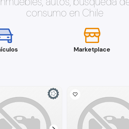
 inmuebles, autos, búsqueda d
consumo en Chile
ículos
Marketplace