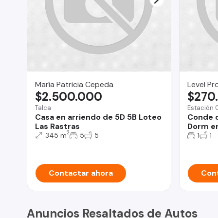
María Patricia Cepeda
Level Pr
$2.500.000
$270
Talca
Estación 
Casa en arriendo de 5D 5B Loteo
Conde d
Las Rastras
Dorm en
2
345 m
5
5
1
1
Contactar ahora
Cont
Anuncios Resaltados de Autos