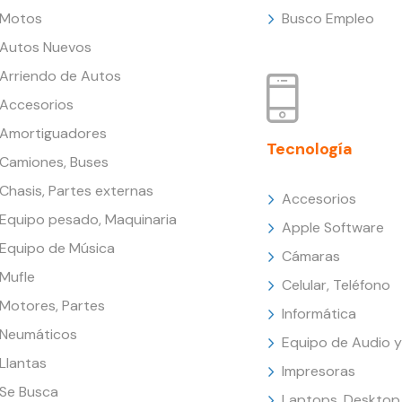
Motos
Busco Empleo
Autos Nuevos
Arriendo de Autos
Accesorios
Amortiguadores
Tecnología
Camiones, Buses
Chasis, Partes externas
Accesorios
Equipo pesado, Maquinaria
Apple Software
Equipo de Música
Cámaras
Mufle
Celular, Teléfono
Motores, Partes
Informática
Neumáticos
Equipo de Audio y
Llantas
Impresoras
Se Busca
Laptops, Desktop