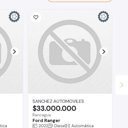
SANCHEZ AUTOMOVILES
Au
$33.000.000
$
Rancagua
Pue
Ford Ranger
Su
tica
2022
Diesel
Automática