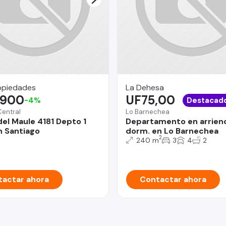
opiedades
La Dehesa
.900
UF75,00
-4%
Destacad
Central
Lo Barnechea
el Maule 4181 Depto 1
Departamento en arrien
 Santiago
dorm. en Lo Barnechea
2
240 m
3
4
2
actar ahora
Contactar ahora