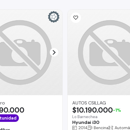
Pro
AUTOS CSILLAG
490.000
$10.190.000
-1%
Lo Barnechea
tunidad
Hyundai i30
2014
Bencina
Automá
Hilux