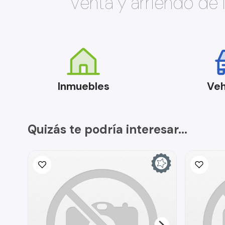
Venta y arriendo de
Inmuebles
Veh
Quizás te podría interesar...