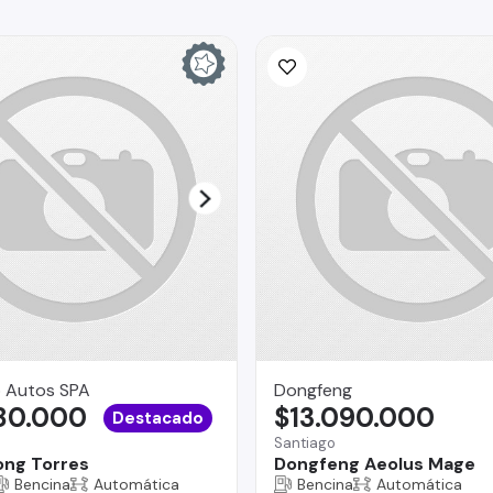
 Autos SPA
Dongfeng
980.000
$13.090.000
Destacado
Santiago
ng Torres
Dongfeng Aeolus Mage
Bencina
Automática
Bencina
Automática