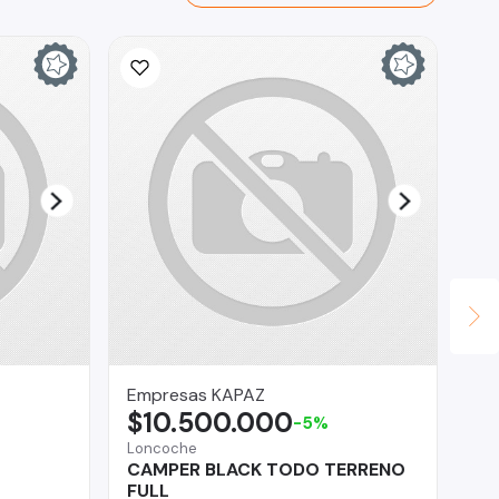
Empresas KAPAZ
Se
$10.500.000
$
-5%
Loncoche
San
CAMPER BLACK TODO TERRENO
Ha
FULL