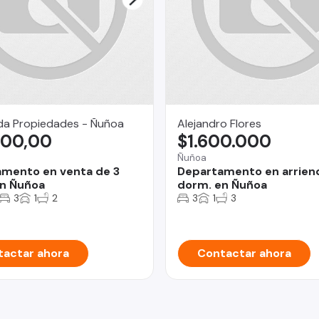
da Propiedades - Ñuñoa
Alejandro Flores
300,00
$1.600.000
Ñuñoa
mento en venta de 3
Departamento en arrien
n Ñuñoa
dorm. en Ñuñoa
3
1
2
3
1
3
actar ahora
Contactar ahora