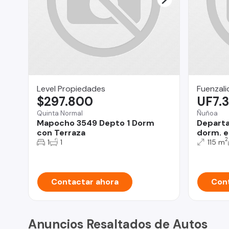
Level Propiedades
Fuenzali
$297.800
UF7.
Quinta Normal
Ñuñoa
Mapocho 3549 Depto 1 Dorm
Departa
con Terraza
dorm. e
2
1
1
115 m
Contactar ahora
Cont
Anuncios Resaltados de Autos