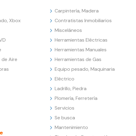
Carpintería, Madera
endo, Xbox
Contratistas Inmobiliarios
Misceláneos
DVD
Herramientas Eléctricas
e
Herramientas Manuales
 de Aire
Herramientas de Gas
oras
Equipo pesado, Maquinaria
Eléctrico
Ladrillo, Piedra
Plomería, Ferretería
Servicios
Se busca
Mantenimiento
e