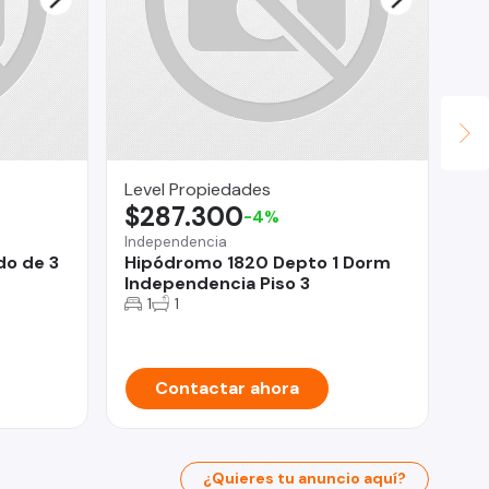
Level Propiedades
Fi
$287.300
$
-4%
Independencia
Ñu
do de 3
Hipódromo 1820 Depto 1 Dorm
De
Independencia Piso 3
Do
1
1
Contactar ahora
¿Quieres tu anuncio aquí?