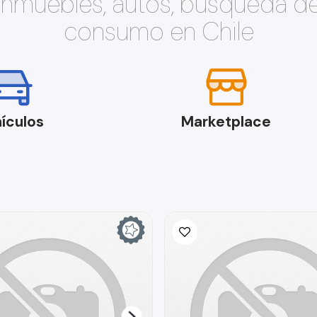
 inmuebles, autos, búsqueda d
consumo en Chile
ículos
Marketplace