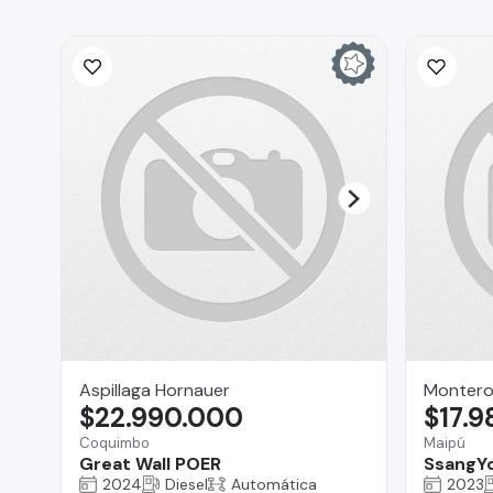
Aspillaga Hornauer
Montero
$22.990.000
$17.
Coquimbo
Maipú
Great Wall POER
SsangYo
2024
Diesel
Automática
2023