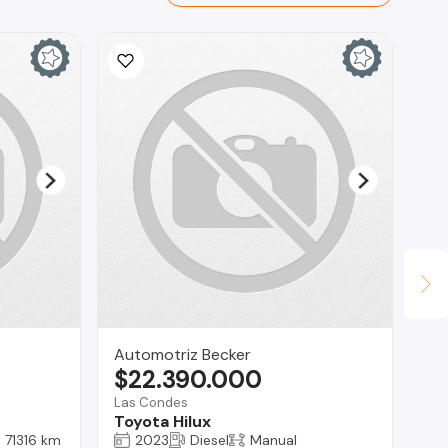
Automotriz Becker
Lu
$22.390.000
$
Las Condes
Los
Toyota Hilux
Ma
71316 km
2023
Diesel
Manual