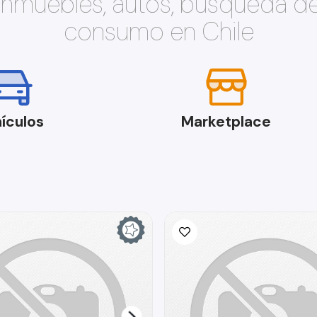
 inmuebles, autos, búsqueda d
consumo en Chile
ículos
Marketplace