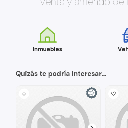
Venta y arriendo de
Inmuebles
Veh
Quizás te podría interesar...