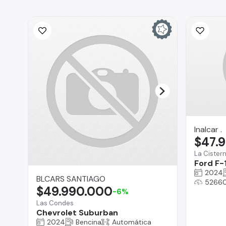
Inalcar .
$47.
La Cister
Ford F-
2024
BLCARS SANTIAGO
5266
$49.990.000
-6%
Las Condes
Chevrolet Suburban
2024
Bencina
Automática