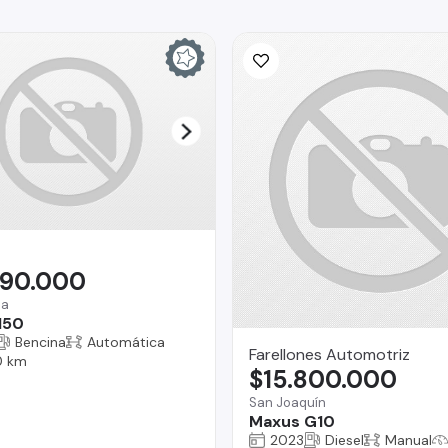
990.000
na
150
Bencina
Automática
Farellones Automotriz
0 km
$15.800.000
San Joaquín
Maxus G10
2023
Diesel
Manual