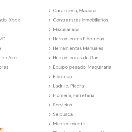
Carpintería, Madera
endo, Xbox
Contratistas Inmobiliarios
Misceláneos
DVD
Herramientas Eléctricas
e
Herramientas Manuales
 de Aire
Herramientas de Gas
oras
Equipo pesado, Maquinaria
Eléctrico
Ladrillo, Piedra
Plomería, Ferretería
Servicios
Se busca
Mantenimiento
e