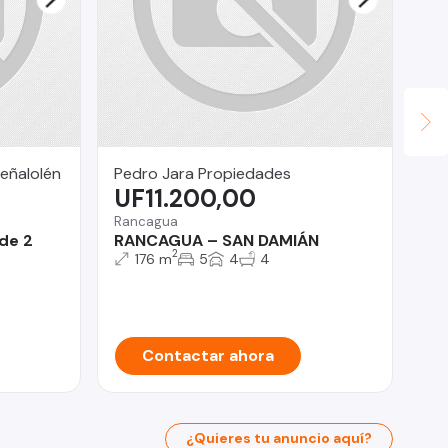
eñalolén
Pedro Jara Propiedades
Ur
UF11.200,00
U
Rancagua
San
de 2
RANCAGUA – SAN DAMIÁN
De
2
ED
176 m
5
4
4
DO
Contactar ahora
¿Quieres tu anuncio aquí?