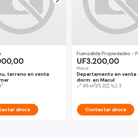
u
Fuenzalida Propiedades - P
000,00
UF3.200,00
Macul
mu, terreno en venta
Departamento en venta 
 mar
dorm. en Macul
2
2
m
65 m
2
1
2
actar ahora
Contactar ahora