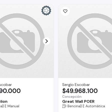
scobar
Sergio Escobar
490.000
$49.968.100
Concepción
lion
Great Wall POER
na
Manual
Bencina
Automática