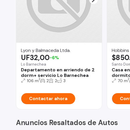
Lyon y Balmaceda Ltda.
Hobbins
UF32,00
$850
-6%
Lo Barnechea
Santo Do
Departamento en arriendo de 2
Casa en
dorm+ servicio Lo Barnechea
dormito
2
2
106 m
2
2
3
70 m
Contactar ahora
Cont
Anuncios Resaltados de Autos