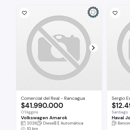
Comercial del Real - Rancagua
Sergio E
$41.990.000
$12.
O'Higgins
Santiago
Volkswagen Amarok
Haval Jo
2026
Diesel
Automática
Benci
10 km