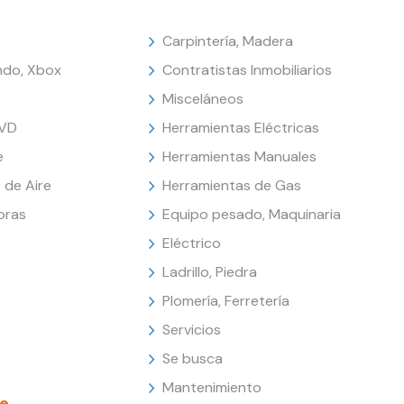
Carpintería, Madera
endo, Xbox
Contratistas Inmobiliarios
Misceláneos
DVD
Herramientas Eléctricas
e
Herramientas Manuales
 de Aire
Herramientas de Gas
oras
Equipo pesado, Maquinaria
Eléctrico
Ladrillo, Piedra
Plomería, Ferretería
Servicios
Se busca
Mantenimiento
e