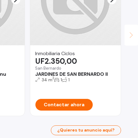
Inmobiliaria Ciclos
Ma
UF2.350,00
U
San Bernardo
Vit
emu
JARDINES DE SAN BERNARDO II
BA
2
FA
34 m
1
1
ES
Contactar ahora
¿Quieres tu anuncio aquí?