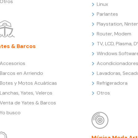
Otros
Linux
Parlantes
Playstation, Nint
Router, Modem
TV, LCD, Plasma, 
ates & Barcos
Windows Softwar
Accesorios
Acondicionadores
Barcos en Arriendo
Lavadoras, Secad
Botes y Motos Acuáticas
Refrigeradora
Lanchas, Yates, Veleros
Otros
Venta de Yates & Barcos
Yo busco
Música Moda Art