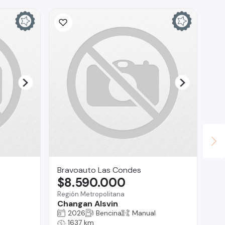
Bravoauto Las Condes
SA
$8.590.000
$
Región Metropolitana
Ra
Changan Alsvin
Su
2026
Bencina
Manual
1637 km