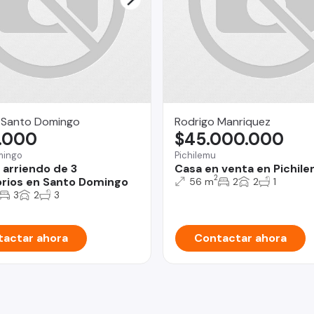
 Santo Domingo
Rodrigo Manriquez
.000
$45.000.000
mingo
Pichilemu
 arriendo de 3
Casa en venta en Pichil
2
rios en Santo Domingo
56 m
2
2
1
3
2
3
actar ahora
Contactar ahora