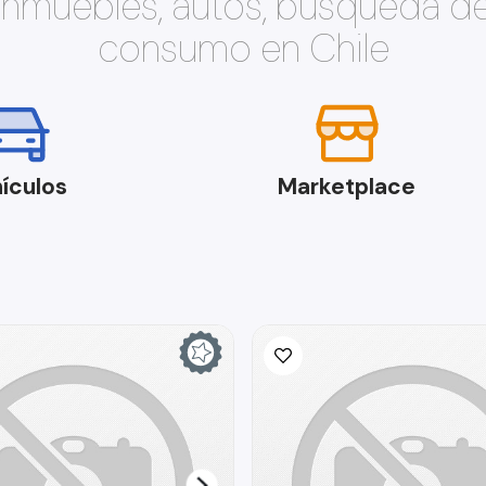
 inmuebles, autos, búsqueda d
consumo en Chile
ículos
Marketplace