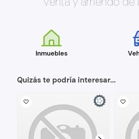
Venta y arriendo de
Inmuebles
Veh
Quizás te podría interesar...