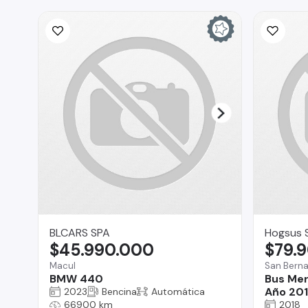
BLCARS SPA
Hogsus 
$45.990.000
$79.
Macul
San Bern
BMW 440
Bus Me
Año 20
2023
Bencina
Automática
66900 km
2018