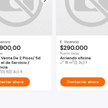
natore
E. Vicencio
.900,00
$290.000
ia
Puerto Varas
 Venta De 2 Pisos/ 5d
Arriendo oficina
2
 el de Servicio /
18 m
2
1
ncia
2
5
2
5
actar ahora
Contactar ahora