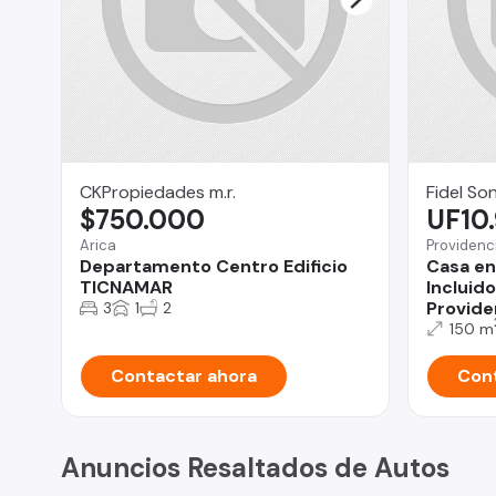
CKPropiedades m.r.
Fidel So
$750.000
UF10
Arica
Providenc
Departamento Centro Edificio
Casa en
TICNAMAR
Incluido
Provide
3
1
2
150 m
Contactar ahora
Cont
Anuncios Resaltados de Autos