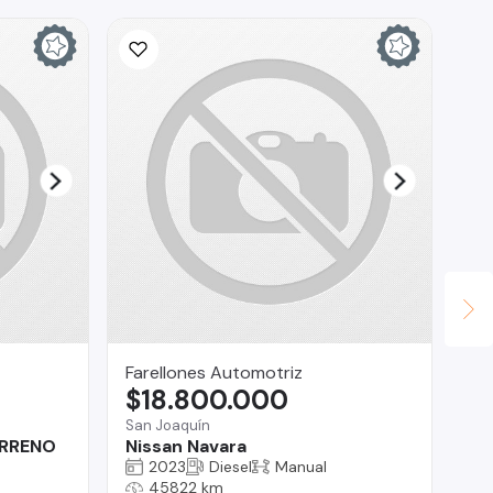
Farellones Automotriz
In
$18.800.000
$
San Joaquín
La 
ERRENO
Nissan Navara
Ch
2023
Diesel
Manual
45822 km