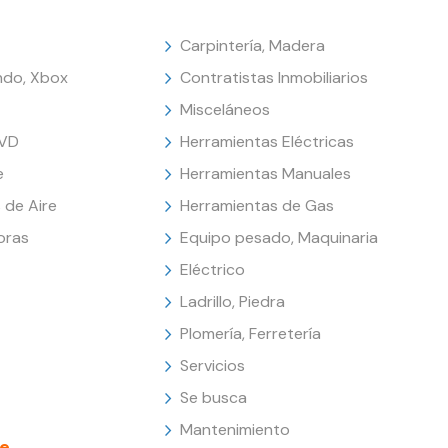
Carpintería, Madera
endo, Xbox
Contratistas Inmobiliarios
Misceláneos
DVD
Herramientas Eléctricas
e
Herramientas Manuales
 de Aire
Herramientas de Gas
oras
Equipo pesado, Maquinaria
Eléctrico
Ladrillo, Piedra
Plomería, Ferretería
Servicios
Se busca
Mantenimiento
e