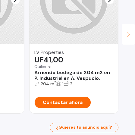
LV Properties
Le
UF41,00
$
Quilicura
Con
Arriendo bodega de 204 m2 en
In
P. Industrial en A. Vespucio.
Do
2
204 m
1
2
Contactar ahora
¿Quieres tu anuncio aquí?