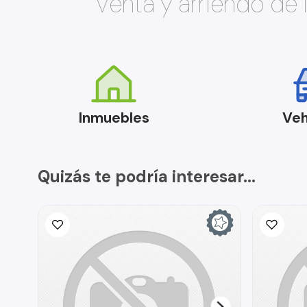
Venta y arriendo de
Inmuebles
Veh
Quizás te podría interesar...