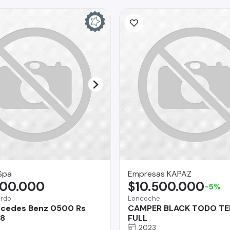
Spa
Empresas KAPAZ
900.000
$10.500.000
-5%
ardo
Loncoche
rcedes Benz 0500 Rs
CAMPER BLACK TODO T
18
FULL
2023