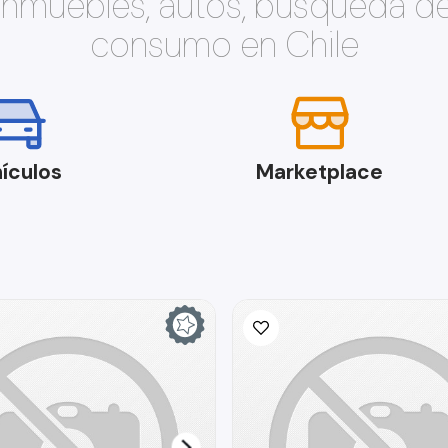
 inmuebles, autos, búsqueda d
consumo en Chile
ículos
Marketplace