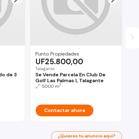
Punto Propiedades
ro
UF25.800,00
$
Talagante
Cur
do de 3
Se Vende Parcela En Club De
Li
Golf Las Palmas I, Talagante
Co
2
5000 m
Contactar ahora
¿Quieres tu anuncio aquí?