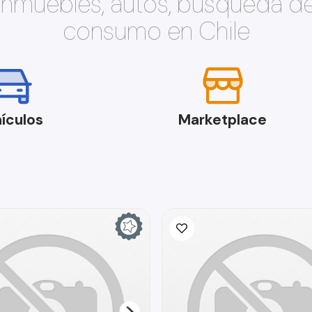
 inmuebles, autos, búsqueda d
consumo en Chile
ículos
Marketplace