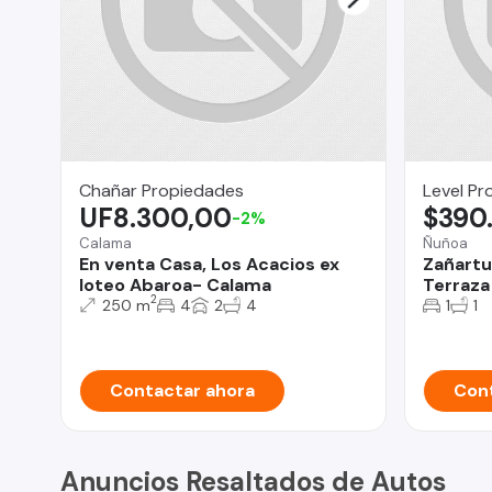
Chañar Propiedades
Level Pr
UF8.300,00
$390
-2%
Calama
Ñuñoa
En venta Casa, Los Acacios ex
Zañartu
loteo Abaroa- Calama
Terraza 
2
250 m
4
2
4
1
1
Contactar ahora
Cont
Anuncios Resaltados de Autos