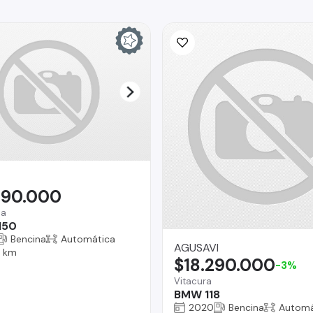
990.000
na
150
Bencina
Automática
AGUSAVI
 km
$18.290.000
-3%
Vitacura
BMW 118
2020
Bencina
Automá