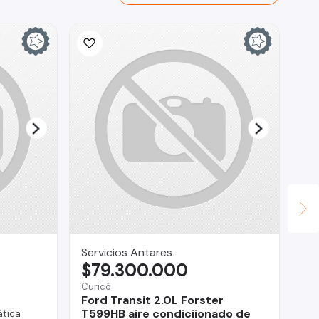
Servicios Antares
Fa
$79.300.000
$
Curicó
San
Ford Transit 2.0L Forster
Ss
T599HB aire condiciionado de
tica