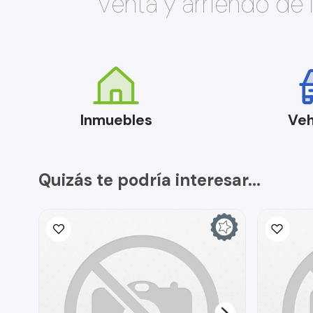
Venta y arriendo de
Inmuebles
Veh
Quizás te podría interesar...