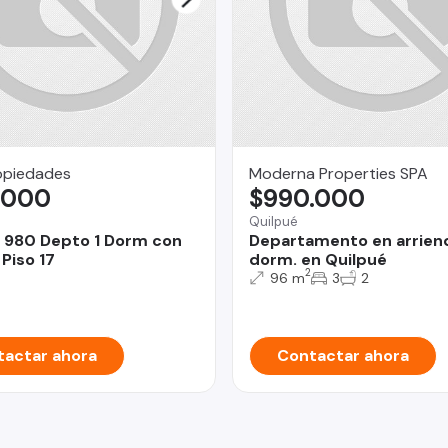
opiedades
Moderna Properties SPA
.000
$990.000
Quilpué
 980 Depto 1 Dorm con
Departamento en arrien
Piso 17
dorm. en Quilpué
2
96 m
3
2
actar ahora
Contactar ahora