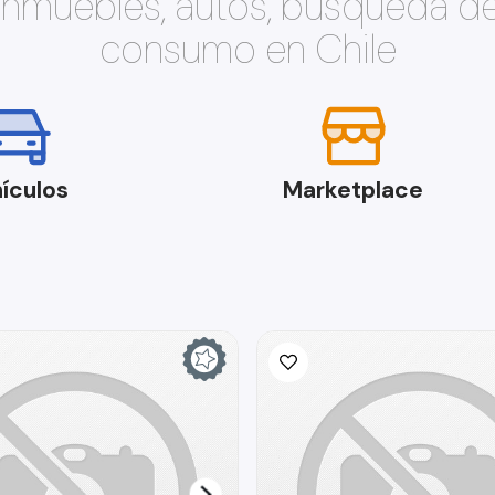
 inmuebles, autos, búsqueda d
consumo en Chile
ículos
Marketplace