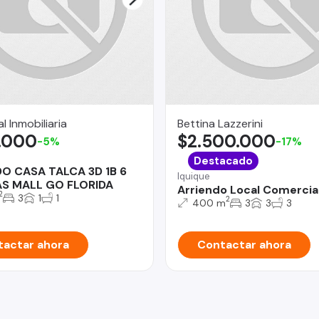
l Inmobiliaria
Bettina Lazzerini
.000
$2.500.000
-5%
-17%
Destacado
O CASA TALCA 3D 1B 6
Iquique
S MALL GO FLORIDA
Arriendo Local Comercia
2
3
1
1
2
400 m
3
3
3
actar ahora
Contactar ahora