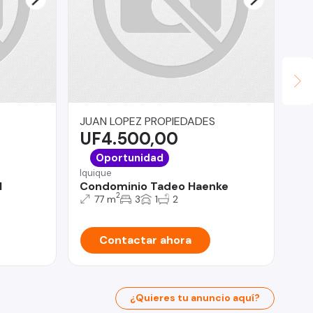
JUAN LOPEZ PROPIEDADES
Re
UF4.500,00
$
Est
Oportunidad
LO
Iquique
Be
l
Condominio Tadeo Haenke
Re
2
77 m
3
1
2
Contactar ahora
¿Quieres tu anuncio aquí?