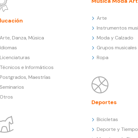
Música Moda Art
Arte
ducación
Instrumentos musi
Arte, Danza, Música
Moda y Calzado
Idiomas
Grupos musicales
Licenciaturas
Ropa
Técnicos e Informáticos
Postgrados, Maestrías
Seminarios
Otros
Deportes
Bicicletas
Deporte y Tiempo 