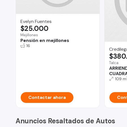
Evelyn Fuentes
$25.000
Mejillones
Pensión en mejillones
16
Credilega
$380
Talca
ARRIEND
CUADRA
109 m
Contactar ahora
Cont
Anuncios Resaltados de Autos