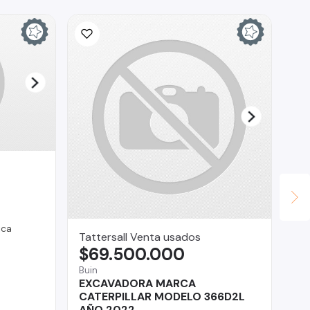
ica
Tattersall Venta usados
Ca
$69.500.000
$
Buin
EXCAVADORA MARCA
La
CATERPILLAR MODELO 366D2L
Me
AÑO 2022