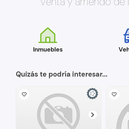
Venta y arriendo de
Inmuebles
Veh
Quizás te podría interesar...