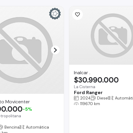
Inalcar .
$30.990.000
La Cisterna
Ford Ranger
2024
Diesel
Automát
to Movicenter
119670 km
90.000
-5%
tropolitana
Bencina
Automática
 km