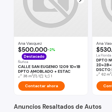
Ana Vasquez
Ana Vas
$500.000
$530
-2%
La Florida
Destacado
DPTO N
Ñuñoa
2D+2B+
CALLE SAN EUGENIO 1209 1D+1B
DSCTO 
DPTO AMOBLADO + ESTAC
2
62 m
2
38 m
1
1
1
Contactar ahora
Cont
Anuncios Resaltados de Autos