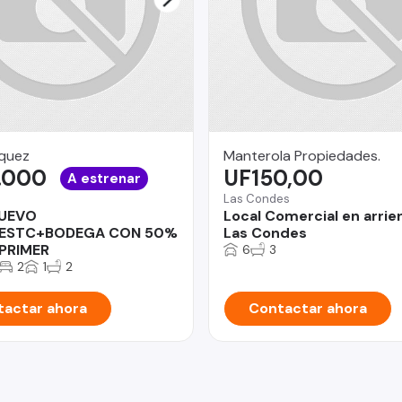
quez
Manterola Propiedades.
.000
UF150,00
A estrenar
Las Condes
UEVO
Local Comercial en arrie
ESTC+BODEGA CON 50%
Las Condes
PRIMER
6
3
2
1
2
actar ahora
Contactar ahora