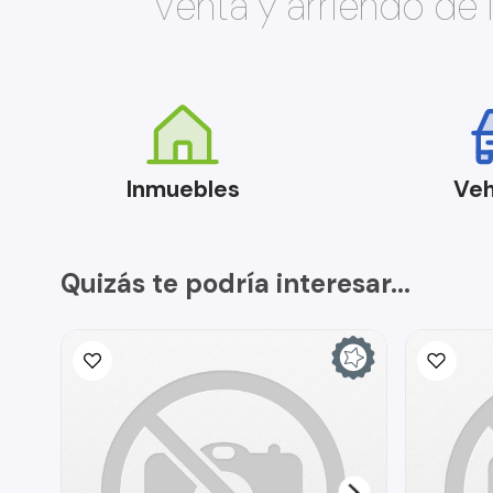
Venta y arriendo de
Inmuebles
Veh
Quizás te podría interesar...