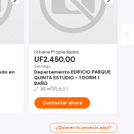
Urbana Propiedades
Mi
UF2.450,00
U
Santiago
La 
ndo en
Departamento EDIFICIO PARQUE
VE
QUINTA ESTUDIO - 1 DORM 1
BAÑO
2
30 m
1
1
Contactar ahora
¿Quieres tu anuncio aquí?