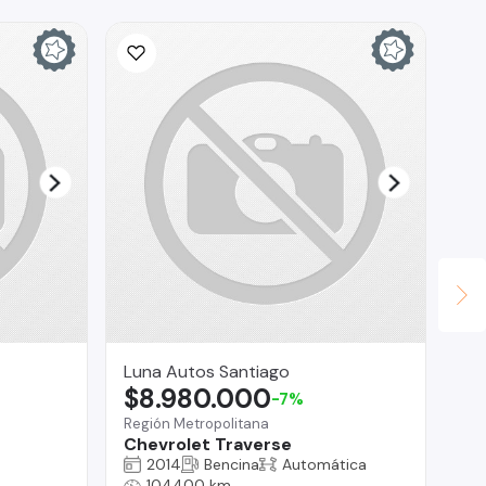
Luna Autos Santiago
AS
$8.980.000
$
-7%
Región Metropolitana
Reg
Chevrolet Traverse
Ni
2014
Bencina
Automática
104400 km