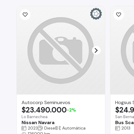
Autocorp Seminuevos
Hogsus 
$23.490.000
$24.
-2%
Lo Barnechea
San Bern
Nissan Navara
Bus Sca
2023
Diesel
Automática
2013
126000 km