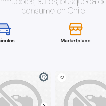
 inmuebles, autos, búsqueda d
consumo en Chile
ículos
Marketplace