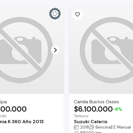
Spa
Camila Bustos Osses
900.000
$6.100.000
-6%
ardo
Temuco
nia K 360 Año 2013
Suzuki Celerio
2018
Bencina
Manual
88000 km