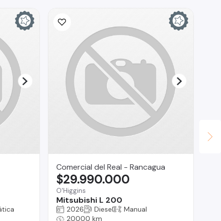
Comercial del Real - Rancagua
TV
$29.990.000
$
O'Higgins
San
Mitsubishi L 200
Ro
tica
2026
Diesel
Manual
20000 km