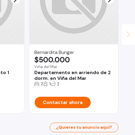
Bernardita Bunger
Fu
$500.000
Ta
U
Viña del Mar
to 1
Departamento en arriendo de 2
Rec
dorm. en Viña del Mar
De
2
1
2
Sa
Contactar ahora
¿Quieres tu anuncio aquí?