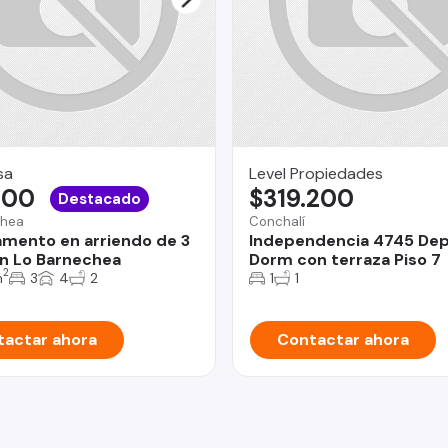
sa
Level Propiedades
,00
$319.200
Destacado
chea
Conchalí
mento en arriendo de 3
Independencia 4745 Dep
n Lo Barnechea
Dorm con terraza Piso 7
2
m
3
4
2
1
1
actar ahora
Contactar ahora