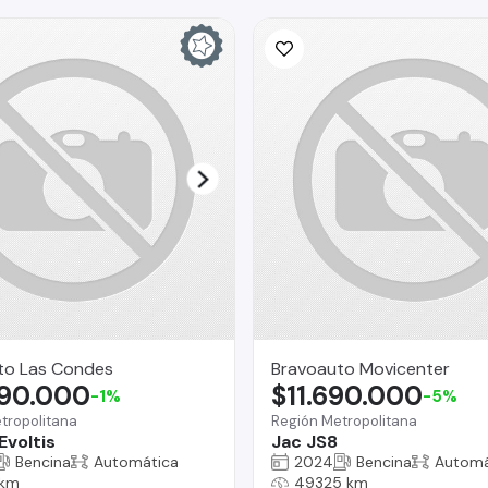
to Las Condes
Bravoauto Movicenter
890.000
$11.690.000
-1%
-5%
tropolitana
Región Metropolitana
Evoltis
Jac JS8
Bencina
Automática
2024
Bencina
Automá
 km
49325 km