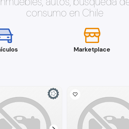
 inmuebles, autos, búsqueda d
consumo en Chile
ículos
Marketplace