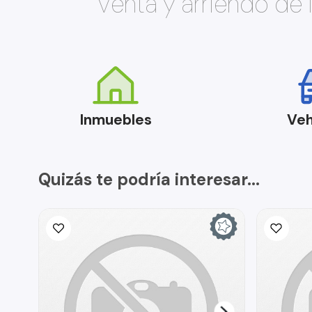
Venta y arriendo de
Inmuebles
Veh
Quizás te podría interesar...