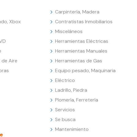
Carpintería, Madera
endo, Xbox
Contratistas Inmobiliarios
Misceláneos
DVD
Herramientas Eléctricas
e
Herramientas Manuales
 de Aire
Herramientas de Gas
oras
Equipo pesado, Maquinaria
Eléctrico
Ladrillo, Piedra
Plomería, Ferretería
Servicios
Se busca
Mantenimiento
e