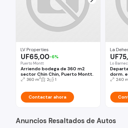
LV Properties
La Dehe
UF65,00
UF75
-6%
Puerto Montt
Lo Barne
Arriendo bodega de 360 m2
Departa
sector Chin Chin, Puerto Montt.
dorm. e
2
360 m
2
1
240 
Contactar ahora
Cont
Anuncios Resaltados de Autos