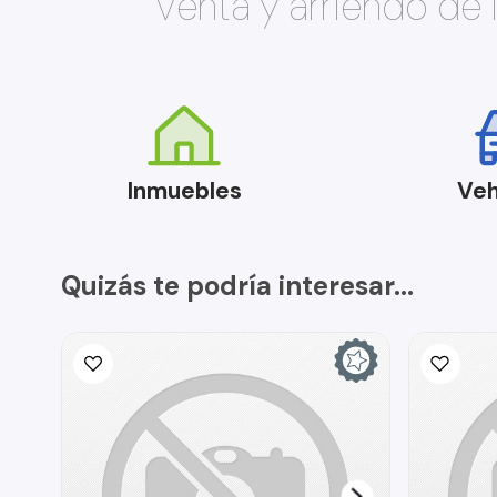
Venta y arriendo de
Inmuebles
Veh
Quizás te podría interesar...