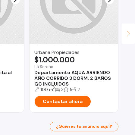
Urbana Propiedades
rom
$1.000.000
$
La Serena
Ant
ta al
Departamento AQUA ARRIENDO
¡E
AÑO CORRIDO 3 DORM. 2 BAÑOS
id
GC INCLUIDOS
Ej
2
100 m
3
1
2
Contactar ahora
¿Quieres tu anuncio aquí?