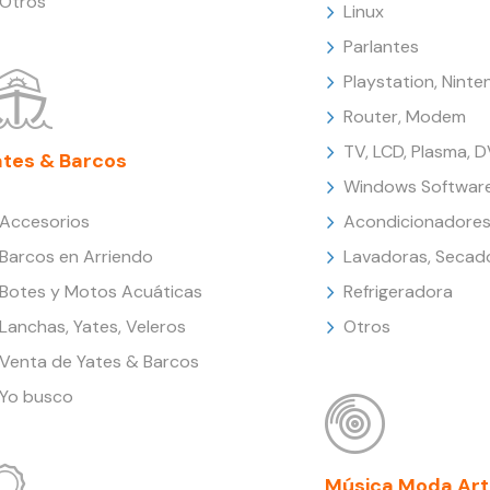
Otros
Linux
Parlantes
Playstation, Nint
Router, Modem
TV, LCD, Plasma, 
ates & Barcos
Windows Softwar
Accesorios
Acondicionadores
Barcos en Arriendo
Lavadoras, Secad
Botes y Motos Acuáticas
Refrigeradora
Lanchas, Yates, Veleros
Otros
Venta de Yates & Barcos
Yo busco
Música Moda Art