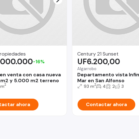
Propiedades
Century 21 Sunset
.000.000
UF6.200,00
-16%
Algarrobo
 en venta con casa nueva
Departamento vista Infini
m2 y 5.000 m2 terreno
Mar en San Alfonso
2
2
 m
93 m
4
2
3
actar ahora
Contactar ahora