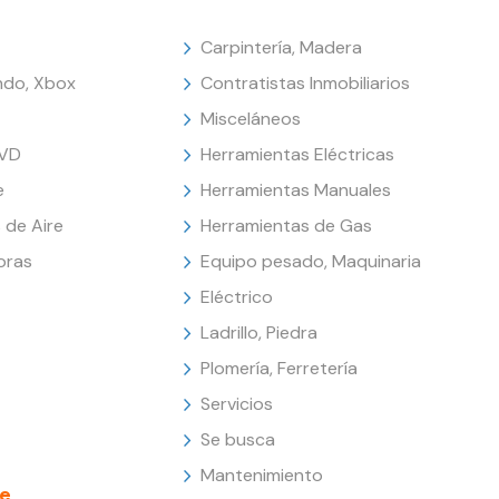
Carpintería, Madera
endo, Xbox
Contratistas Inmobiliarios
Misceláneos
DVD
Herramientas Eléctricas
e
Herramientas Manuales
 de Aire
Herramientas de Gas
oras
Equipo pesado, Maquinaria
Eléctrico
Ladrillo, Piedra
Plomería, Ferretería
Servicios
Se busca
Mantenimiento
e