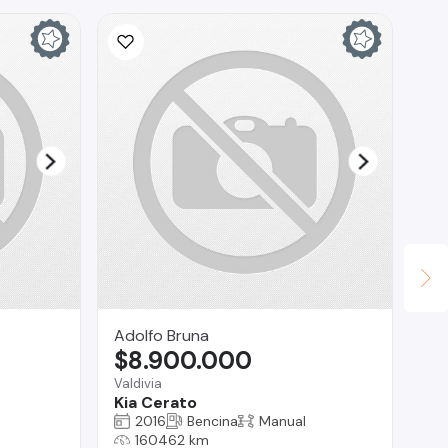
Adolfo Bruna
Lu
$8.900.000
$
Valdivia
Los
Kia Cerato
Ma
2016
Bencina
Manual
160462 km