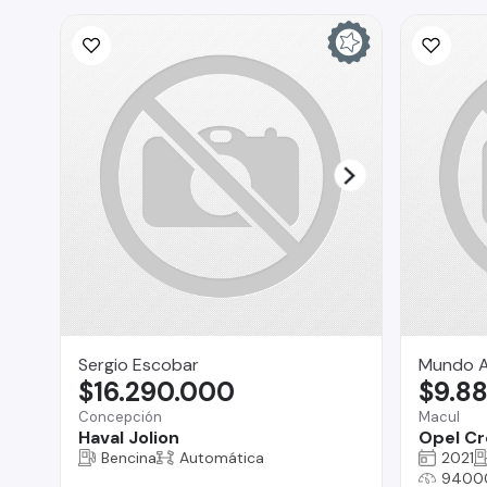
Sergio Escobar
Mundo A
$16.290.000
$9.8
Concepción
Macul
Haval Jolion
Opel Cr
Bencina
Automática
2021
9400