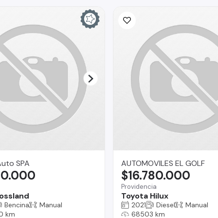
uto SPA
AUTOMOVILES EL GOLF
80.000
$16.780.000
Providencia
ossland
Toyota Hilux
Bencina
Manual
2021
Diesel
Manual
0 km
68503 km