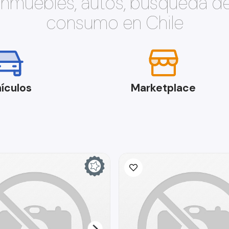
 inmuebles, autos, búsqueda d
consumo en Chile
ículos
Marketplace