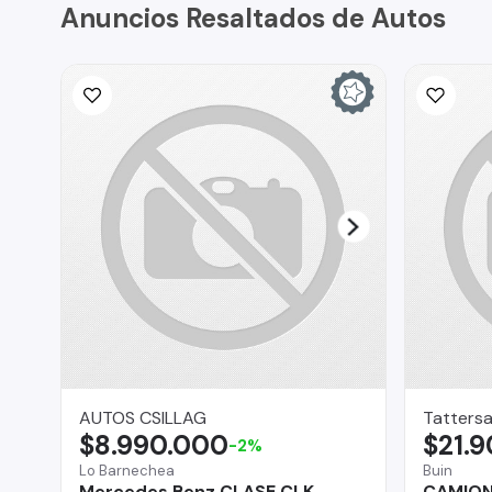
Anuncios Resaltados de Autos
AUTOS CSILLAG
Tattersa
$8.990.000
$21.
-2%
Lo Barnechea
Buin
Mercedes Benz CLASE CLK
CAMION 