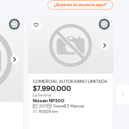
¿Quieres tu anuncio aquí?
COMERCIAL AUTOKARINO LIMITADA
$7.990.000
La Serena
Nissan NP300
2017
Diesel
Manual
RO
193129 km
$
La 
Ni