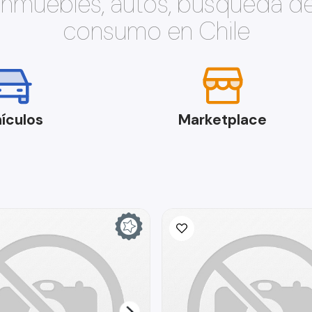
 inmuebles, autos, búsqueda d
consumo en Chile
ículos
Marketplace