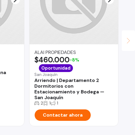
ALAI PROPIEDADES
Gin
$460.000
$
-8%
Pan
Oportunidad
ena
Ca
San Joaquín
Ca
Arriendo | Departamento 2
Dormitorios con
Estacionamiento y Bodega —
San Joaquín
2
1
1
Contactar ahora