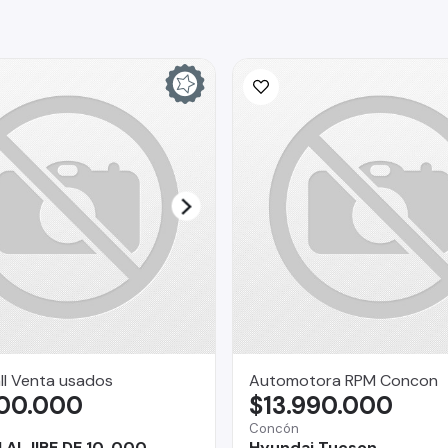
ll Venta usados
Automotora RPM Concon
900.000
$13.990.000
Concón
ALJIBE DE 10 .000
Hyundai Tucson