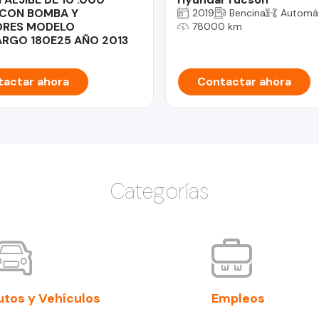
 CON BOMBA Y
2019
Bencina
Automá
RES MODELO
78000 km
RGO 180E25 AÑO 2013
actar ahora
Contactar ahora
Categorías
utos y Vehículos
Empleos