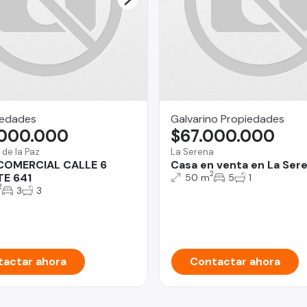
iedades
Galvarino Propiedades
.000.000
$67.000.000
 de la Paz
La Serena
COMERCIAL CALLE 6
Casa en venta en La Ser
2
TE 641
50 m
5
1
2
3
3
actar ahora
Contactar ahora