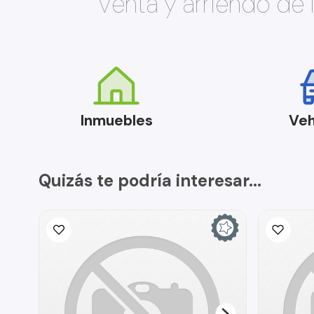
Venta y arriendo de
Inmuebles
Veh
Quizás te podría interesar...