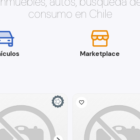
 inmuebles, autos, búsqueda d
consumo en Chile
ículos
Marketplace