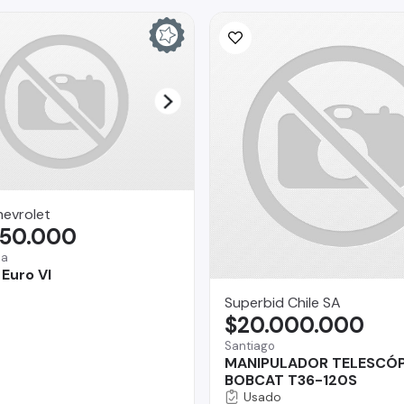
hevrolet
750.000
na
 Euro VI
Superbid Chile SA
$20.000.000
Santiago
MANIPULADOR TELESCÓ
BOBCAT T36-120S
Usado