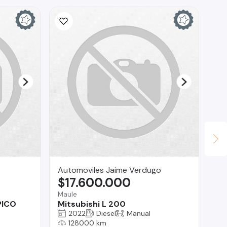
Automoviles Jaime Verdugo
La
$17.600.000
$
Maule
Tal
PICO
Mitsubishi L 200
Fo
2022
Diesel
Manual
128000 km