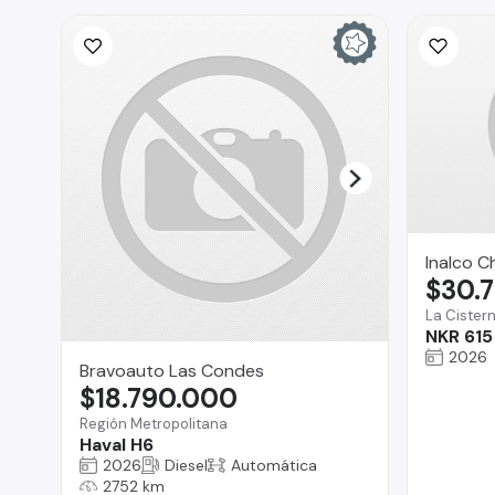
Inalco C
$30.
La Cister
NKR 615
2026
Bravoauto Las Condes
$18.790.000
Región Metropolitana
Haval H6
2026
Diesel
Automática
2752 km