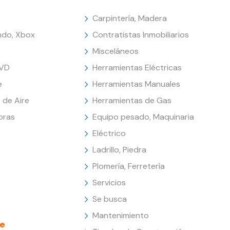
Carpintería, Madera
endo, Xbox
Contratistas Inmobiliarios
Misceláneos
DVD
Herramientas Eléctricas
e
Herramientas Manuales
 de Aire
Herramientas de Gas
oras
Equipo pesado, Maquinaria
Eléctrico
Ladrillo, Piedra
Plomería, Ferretería
Servicios
Se busca
Mantenimiento
e