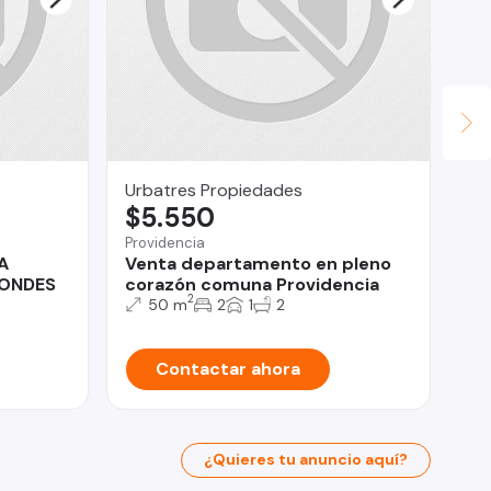
Urbatres Propiedades
Pu
$5.550
U
Providencia
Tal
A
Venta departamento en pleno
Se
CONDES
corazón comuna Providencia
Go
2
50 m
2
1
2
Contactar ahora
¿Quieres tu anuncio aquí?