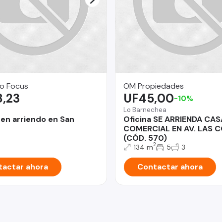
o Focus
OM Propiedades
8,23
UF45,00
-10%
Lo Barnechea
en arriendo en San
Oficina SE ARRIENDA CAS
COMERCIAL EN AV. LAS 
(CÓD. 570)
2
134 m
5
3
actar ahora
Contactar ahora