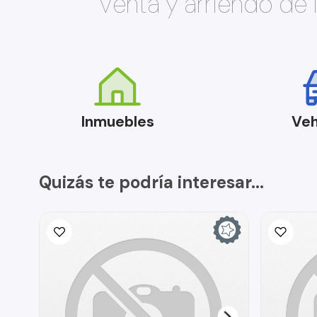
Venta y arriendo de
Inmuebles
Veh
Quizás te podría interesar...