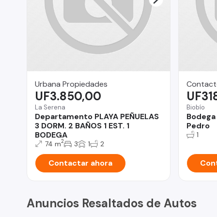
Urbana Propiedades
Contact
UF3.850,00
UF31
La Serena
Biobío
Departamento PLAYA PEÑUELAS
Bodega 
3 DORM. 2 BAÑOS 1 EST. 1
Pedro
BODEGA
1
2
74 m
3
1
2
Contactar ahora
Cont
Anuncios Resaltados de Autos