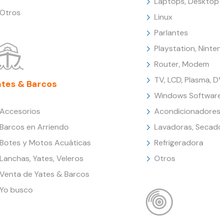
Laptops, Desktop
Otros
Linux
Parlantes
Playstation, Nint
Router, Modem
TV, LCD, Plasma, 
ates & Barcos
Windows Softwar
Accesorios
Acondicionadores
Barcos en Arriendo
Lavadoras, Secad
Botes y Motos Acuáticas
Refrigeradora
Lanchas, Yates, Veleros
Otros
Venta de Yates & Barcos
Yo busco