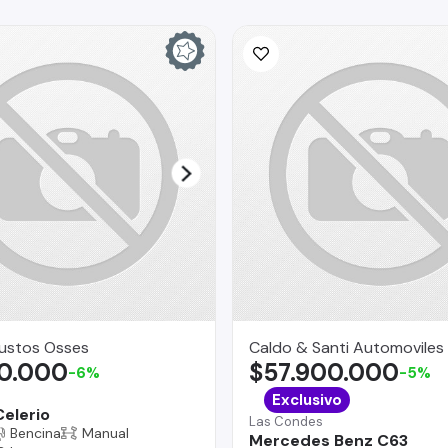
Bustos Osses
Caldo & Santi Automoviles
00.000
$57.900.000
-6%
-5%
Exclusivo
Celerio
Las Condes
Bencina
Manual
Mercedes Benz C63