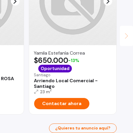
Yamila Estefanía Correa
Co
$650.000
U
-13%
Ant
Oportunidad
VE
Santiago
A ROSA
EX
Arriendo Local Comercial -
Santiago
2
23 m
Contactar ahora
¿Quieres tu anuncio aquí?