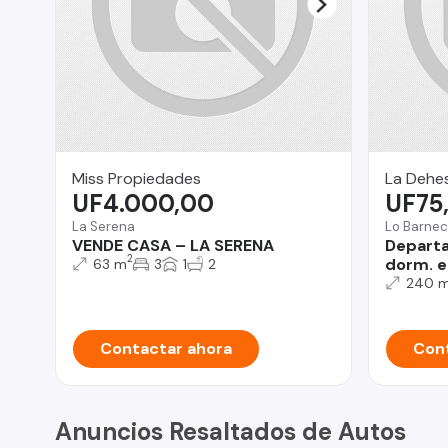
Miss Propiedades
La Dehe
UF4.000,00
UF75
La Serena
Lo Barne
VENDE CASA – LA SERENA
Departa
2
dorm. e
63 m
3
1
2
240 
Contactar ahora
Cont
Anuncios Resaltados de Autos