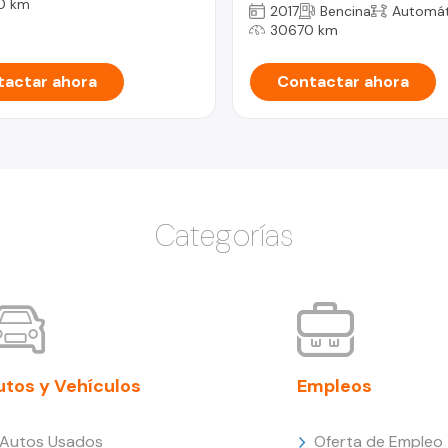
0 km
2017
Bencina
Automát
30670 km
actar ahora
Contactar ahora
Categorías
utos y Vehículos
Empleos
Autos Usados
Oferta de Empleo