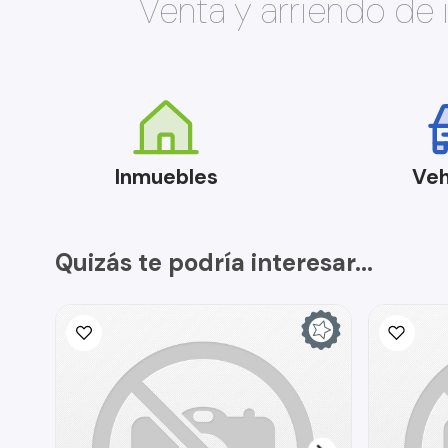
Venta y arriendo de
Inmuebles
Veh
Quizás te podría interesar...