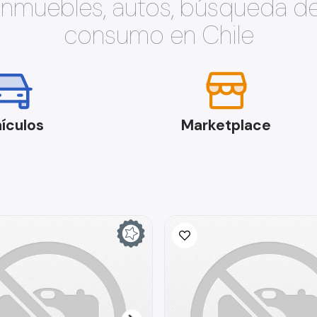
 inmuebles, autos, búsqueda d
consumo en Chile
ículos
Marketplace