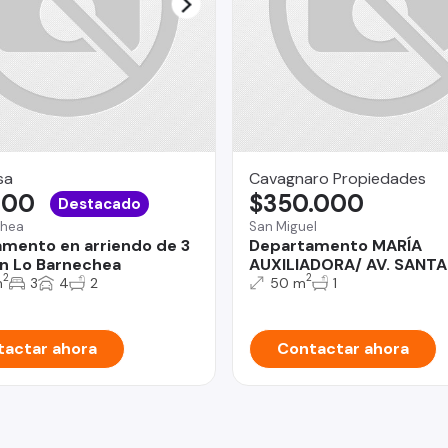
sa
Cavagnaro Propiedades
,00
$350.000
Destacado
chea
San Miguel
mento en arriendo de 3
Departamento MARÍA
n Lo Barnechea
AUXILIADORA/ AV. SANT
2
2
m
3
4
2
50 m
1
actar ahora
Contactar ahora