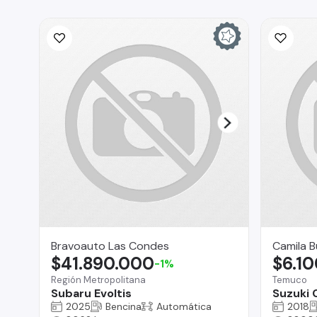
Bravoauto Las Condes
Camila 
$41.890.000
$6.1
-1%
Región Metropolitana
Temuco
Subaru Evoltis
Suzuki 
2025
Bencina
Automática
2018