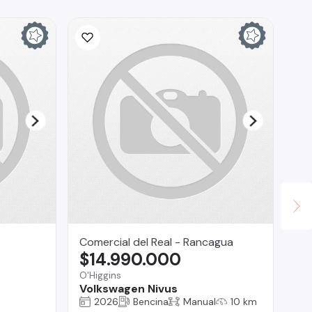
Comercial del Real - Rancagua
ges
$14.990.000
$
O'Higgins
Co
Volkswagen Nivus
Ci
2026
Bencina
Manual
10 km