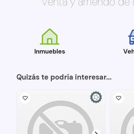
Venta y arriendo de
Inmuebles
Veh
Quizás te podría interesar...