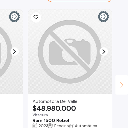
Automotora Del Valle
Co
$48.980.000
$
Vitacura
O'H
Ram 1500 Rebel
Vo
2023
Bencina
Automática