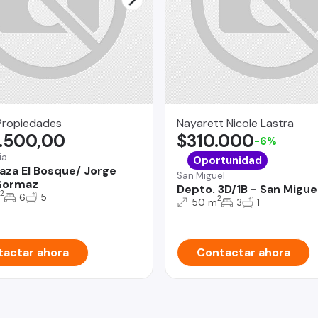
Propiedades
Nayarett Nicole Lastra
.500,00
$310.000
-6%
ia
Oportunidad
aza El Bosque/ Jorge
San Miguel
Gormaz
Depto. 3D/1B - San Migue
2
6
5
2
50 m
3
1
actar ahora
Contactar ahora