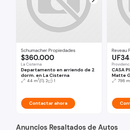
Schumacher Propiedades
Reveau 
$360.000
UF34
La Cisterna
Providenc
Departamento en arriendo de 2
CASA Pl
dorm. en La Cisterna
Matte 
2
44 m
2
1
798 m
Contactar ahora
Cont
Anuncios Resaltados de Autos