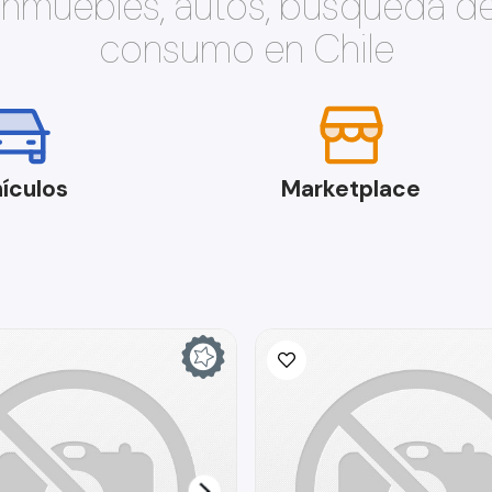
 inmuebles, autos, búsqueda d
consumo en Chile
ículos
Marketplace