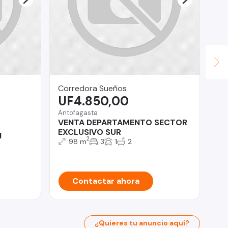
Corredora Sueños
Inv
UF4.850,00
U
Antofagasta
Ñu
VENTA DEPARTAMENTO SECTOR
De
EXCLUSIVO SUR
do
l
2
98 m
3
1
2
Contactar ahora
¿Quieres tu anuncio aquí?