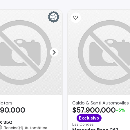
Motors
Caldo & Santi Automoviles
990.000
$57.900.000
-5%
Exclusivo
X 350
Las Condes
Bencina
Automática
Mercedes Benz C63