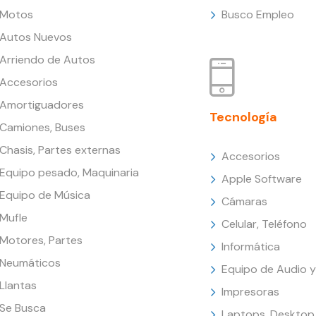
Motos
Busco Empleo
Autos Nuevos
Arriendo de Autos
Accesorios
Amortiguadores
Tecnología
Camiones, Buses
Chasis, Partes externas
Accesorios
Equipo pesado, Maquinaria
Apple Software
Equipo de Música
Cámaras
Mufle
Celular, Teléfono
Motores, Partes
Informática
Neumáticos
Equipo de Audio y
Llantas
Impresoras
Se Busca
Laptops, Desktop