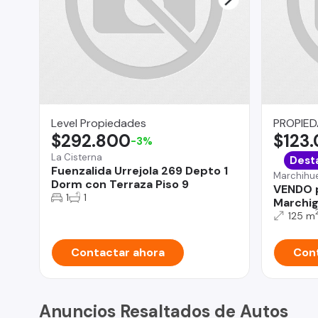
Level Propiedades
PROPIE
$292.800
$123
-3%
La Cisterna
Dest
Fuenzalida Urrejola 269 Depto 1
Marchihu
Dorm con Terraza Piso 9
VENDO p
1
1
Marchig
125 m
Contactar ahora
Cont
Anuncios Resaltados de Autos