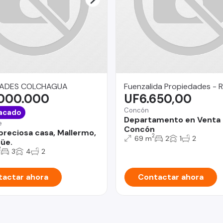
DADES COLCHAGUA
Fuenzalida Propiedades - 
.000.000
UF6.650,00
Concón
acado
Departamento en Venta
e
Concón
reciosa casa, Mallermo,
2
69 m
2
1
2
üe.
2
3
4
2
actar ahora
Contactar ahora