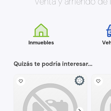
Venta y arriendo de
Inmuebles
Veh
Quizás te podría interesar...