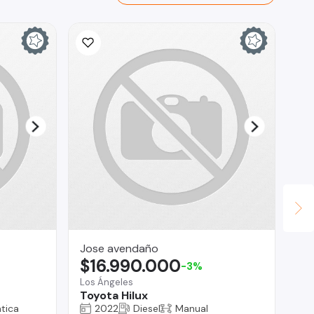
Jose avendaño
Se
$16.990.000
$
-3%
Los Ángeles
Cur
Toyota Hilux
Fi
añ
tica
2022
Diesel
Manual