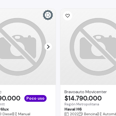
c
Bravoauto Movicenter
890.000
$14.790.000
Poco uso
ntt
Región Metropolitana
Hilux
Haval H6
Diesel
Manual
2022
Bencina
Automá