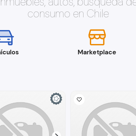
 inmuebles, autos, búsqueda d
consumo en Chile
ículos
Marketplace