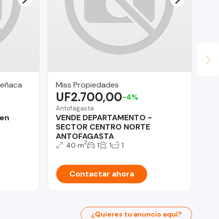
Reñaca
Miss Propiedades
LV
UF2.700,00
U
-4%
Antofagasta
Qui
 en
VENDE DEPARTAMENTO -
Ar
SECTOR CENTRO NORTE
m2
ANTOFAGASTA
2
40 m
1
1
1
Contactar ahora
¿Quieres tu anuncio aquí?