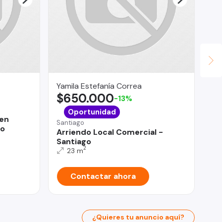
Yamila Estefanía Correa
Ga
$650.000
$
-13%
La 
Oportunidad
en
Ca
Santiago
so
Se
Arriendo Local Comercial -
Santiago
2
23 m
Contactar ahora
¿Quieres tu anuncio aquí?