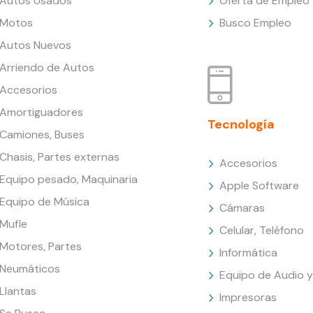
Autos Usados
Oferta de Empleo
Motos
Busco Empleo
Autos Nuevos
Arriendo de Autos
Accesorios
Amortiguadores
Tecnología
Camiones, Buses
Chasis, Partes externas
Accesorios
Equipo pesado, Maquinaria
Apple Software
Equipo de Música
Cámaras
Mufle
Celular, Teléfono
Motores, Partes
Informática
Neumáticos
Equipo de Audio y
Llantas
Impresoras