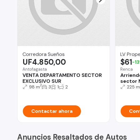
Corredora Sueños
LV Prope
UF4.850,00
$61
-1
Antofagasta
Renca
VENTA DEPARTAMENTO SECTOR
Arriend
EXCLUSIVO SUR
sector 
2
98 m
3
1
2
225 m
Contactar ahora
Cont
Anuncios Resaltados de Autos