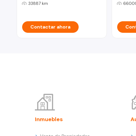
33887 km
6600
Contactar ahora
Cont
Inmuebles
A