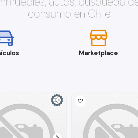
 inmuebles, autos, búsqueda d
consumo en Chile
ículos
Marketplace