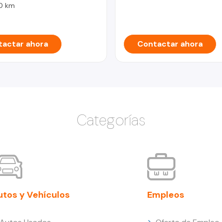
0 km
actar ahora
Contactar ahora
Categorías
utos y Vehículos
Empleos