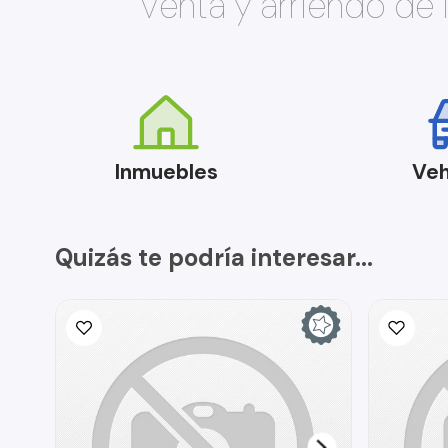
Venta y arriendo de
Inmuebles
Veh
Quizás te podría interesar...