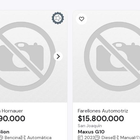
a Hornauer
Farellones Automotriz
990.000
$15.800.000
o
San Joaquín
lion
Maxus G10
Bencina
Automática
2023
Diesel
Manual