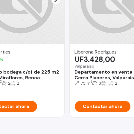
rties
Liberona Rodríguez
UF3.428,00
3%
Valparaíso
o bodega c/of de 225 m2
Departamento en venta 
Miraflores, Renca.
Cerro Placeres, Valparaí
2
2
2
2
75 m
3
1
2
actar ahora
Contactar ahora