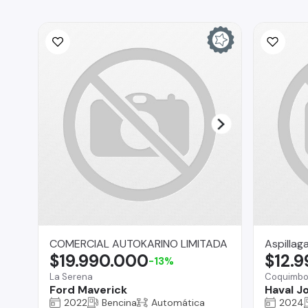
COMERCIAL AUTOKARINO LIMITADA
Aspillag
$19.990.000
$12.
-13%
La Serena
Coquimb
Ford Maverick
Haval Jo
2022
Bencina
Automática
2024