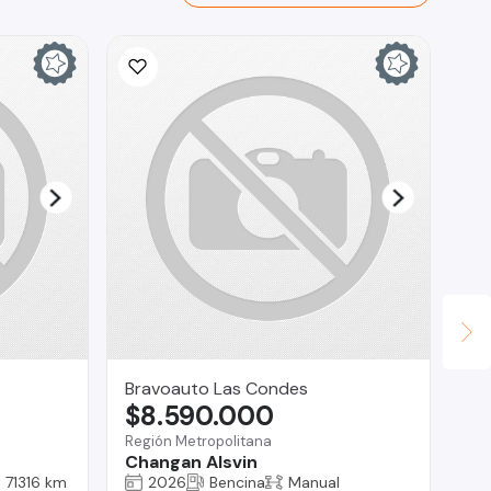
Bravoauto Las Condes
La
$8.590.000
$
Región Metropolitana
Tal
Changan Alsvin
Fo
71316 km
2026
Bencina
Manual