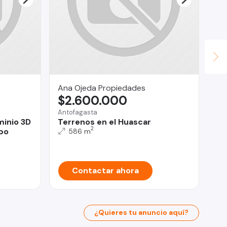
Ana Ojeda Propiedades
TE
$2.600.000
U
Antofagasta
Lla
minio 3D
Terrenos en el Huascar
CA
2
bo
LL
586 m
Contactar ahora
¿Quieres tu anuncio aquí?