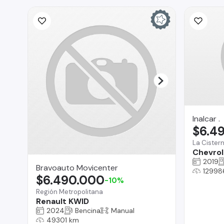
Inalcar .
$6.4
La Cister
Chevrole
2019
Bravoauto Movicenter
12998
$6.490.000
-10%
Región Metropolitana
Renault KWID
2024
Bencina
Manual
49301 km