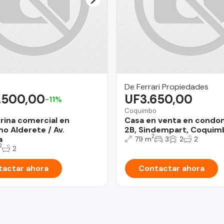
De Ferrari Propiedades
.500,00
UF3.650,00
-11%
Coquimbo
trina comercial en
Casa en venta en condo
o Alderete / Av.
2B, Sindempart, Coquim
2
a
79 m
3
2
2
2
2
actar ahora
Contactar ahora