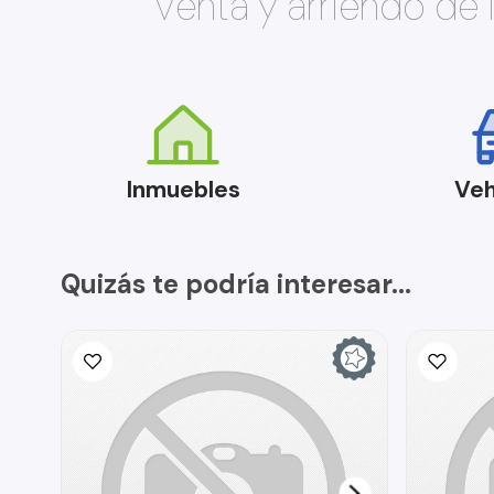
Venta y arriendo de
Inmuebles
Veh
Quizás te podría interesar...