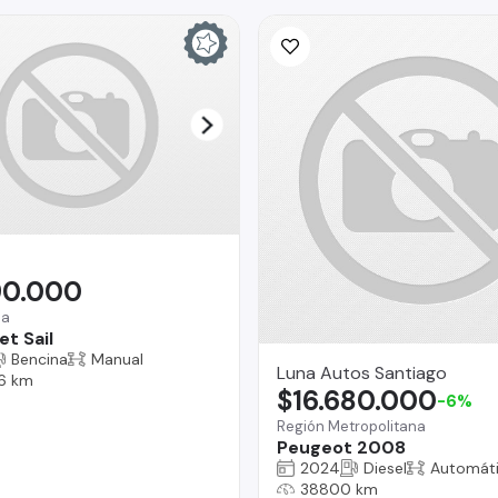
90.000
na
t Sail
Bencina
Manual
Luna Autos Santiago
6 km
$16.680.000
-6%
Región Metropolitana
Peugeot 2008
2024
Diesel
Automát
38800 km