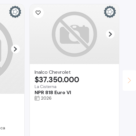
Inalco Chevrolet
$37.350.000
La Cisterna
NPR 818 Euro VI
2026
Go
$
Chi
Fo
ica