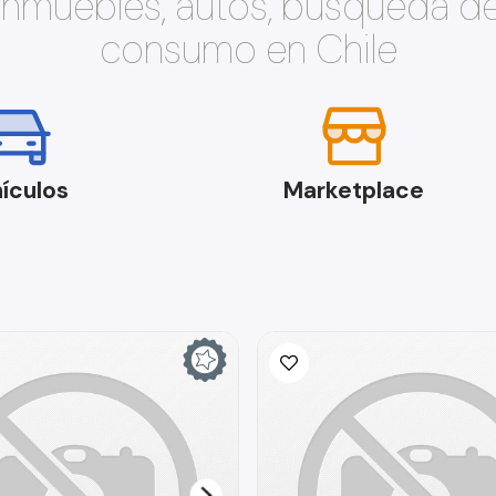
 inmuebles, autos, búsqueda d
consumo en Chile
ículos
Marketplace