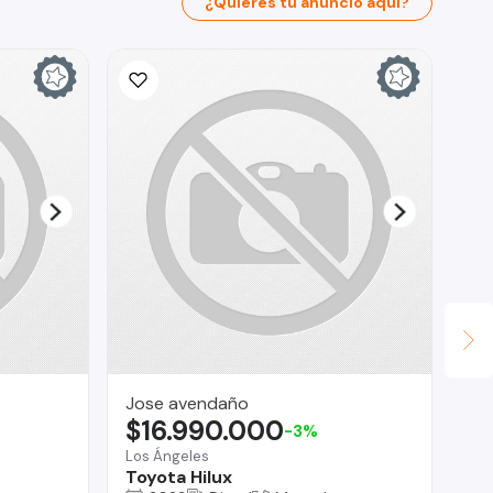
¿Quieres tu anuncio aquí?
s
Jose avendaño
AS
$16.990.000
$
-3%
Los Ángeles
Reg
Toyota Hilux
Fo