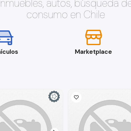
 inmuebles, autos, búsqueda d
consumo en Chile
ículos
Marketplace