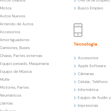
Autos Usados
Oferta de Empleo
Motos
Busco Empleo
Autos Nuevos
Arriendo de Autos
Accesorios
Amortiguadores
Tecnología
Camiones, Buses
Chasis, Partes externas
Accesorios
Equipo pesado, Maquinaria
Apple Software
Equipo de Música
Cámaras
Mufle
Celular, Teléfono
Motores, Partes
Informática
Neumáticos
Equipo de Audio y
Llantas
Impresoras