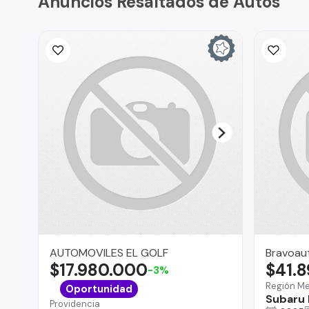
Anuncios Resaltados de Autos
AUTOMOVILES EL GOLF
Bravoau
$17.980.000
$41.
-3%
Región Me
Oportunidad
Subaru 
Providencia