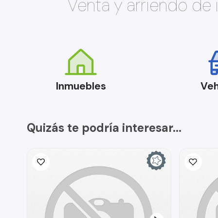
Venta y arriendo de
Inmuebles
Veh
Quizás te podría interesar...