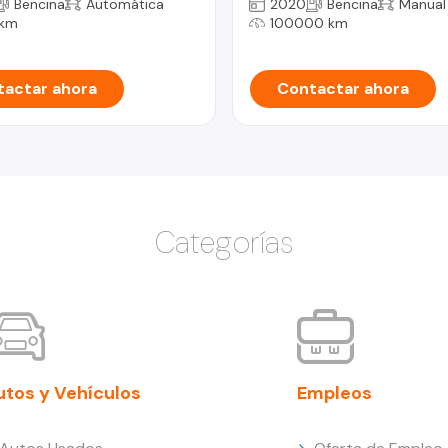
Bencina
Automática
2020
Bencina
Manual
 km
100000 km
actar ahora
Contactar ahora
Categorías
utos y Vehículos
Empleos