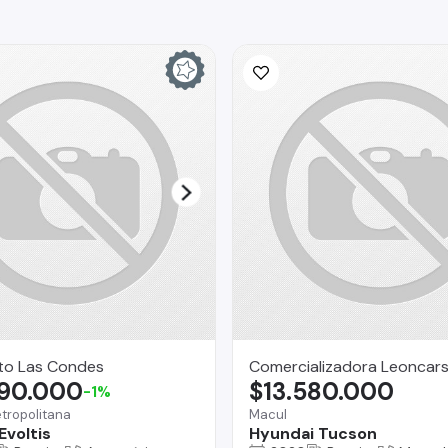
to Las Condes
Comercializadora Leoncar
890.000
$13.580.000
-1%
tropolitana
Macul
Evoltis
Hyundai Tucson