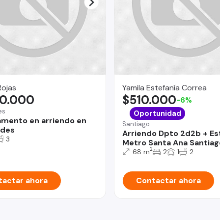
Rojas
Yamila Estefanía Correa
00.000
$510.000
-6%
es
Oportunidad
mento en arriendo en
Santiago
ndes
Arriendo Dpto 2d2b + Est
3
Metro Santa Ana Santiag
2
68 m
2
1
2
actar ahora
Contactar ahora