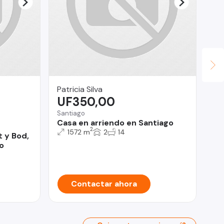
Patricia Silva
To
UF350,00
$
Santiago
Viñ
Casa en arriendo en Santiago
AR
2
VI
1572 m
2
14
 y Bod,
o
Contactar ahora