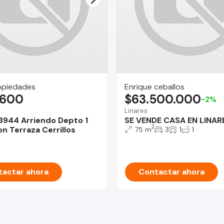
opiedades
Enrique ceballos
.600
$63.500.000
-2%
Linares
3944 Arriendo Depto 1
SE VENDE CASA EN LINAR
2
n Terraza Cerrillos
75 m
3
1
1
actar ahora
Contactar ahora