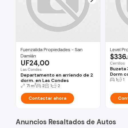
Fuenzalida Propiedades - San
Level Pr
$336
Damián
UF24,00
Cerrillos
Buzeta 
Las Condes
Dorm co
Departamento en arriendo de 2
1
1
dorm. en Las Condes
2
71 m
2
1
2
Contactar ahora
Cont
Anuncios Resaltados de Autos