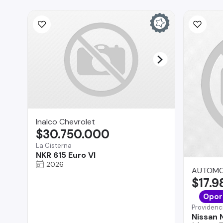
Inalco Chevrolet
$30.750.000
La Cisterna
NKR 615 Euro VI
2026
AUTOMOV
$17.
Opor
Providenc
Nissan 