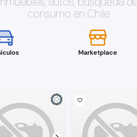
 inmuebles, autos, búsqueda d
consumo en Chile
ículos
Marketplace