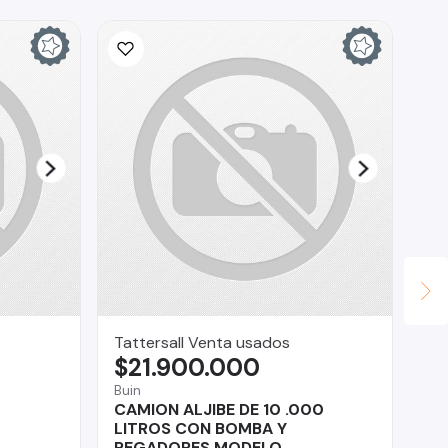
Tattersall Venta usados
Ri
$21.900.000
$
Buin
Rec
CAMION ALJIBE DE 10 .000
Le
LITROS CON BOMBA Y
REGADORES MODELO