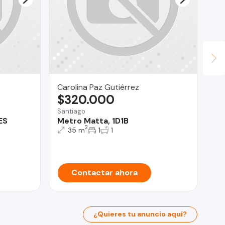
Carolina Paz Gutiérrez
CO
$320.000
$
Santiago
Co
ES
Metro Matta, 1D1B
Lo
2
cu
35 m
1
1
Contactar ahora
¿Quieres tu anuncio aquí?