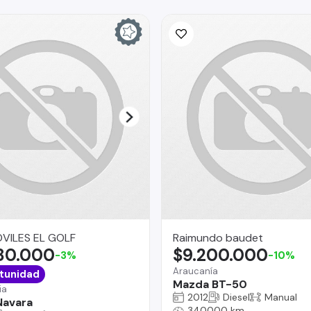
ILES EL GOLF
Raimundo baudet
980.000
$9.200.000
-3%
-10%
Araucanía
tunidad
Mazda BT-50
ia
2012
Diesel
Manual
Navara
340000 km