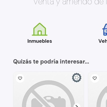
Venta y arriendo de
Inmuebles
Veh
Quizás te podría interesar...