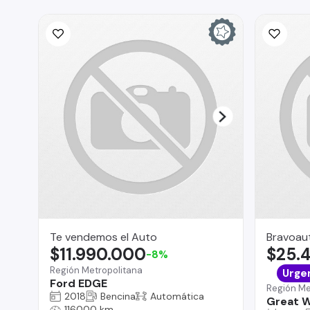
Te vendemos el Auto
Bravoau
$11.990.000
$25.
-8%
Región Metropolitana
Urge
Ford EDGE
Región Me
2018
Bencina
Automática
Great W
116000 km