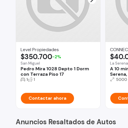
Level Propiedades
CONNECTI
$350.700
$40.
-2%
San Miguel
La Serena
Pedro Mira 1028 Depto 1 Dorm
A 10 mi
con Terraza Piso 17
Serena, 
1
1
5000
Contactar ahora
Cont
Anuncios Resaltados de Autos