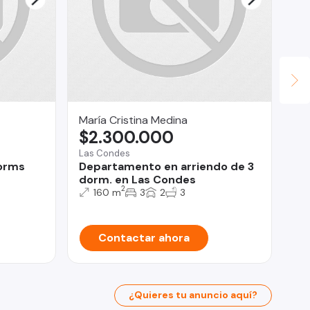
María Cristina Medina
BL
$2.300.000
U
Las Condes
Qui
Dorms
Departamento en arriendo de 3
Ca
dorm. en Las Condes
2
160 m
3
2
3
Contactar ahora
¿Quieres tu anuncio aquí?