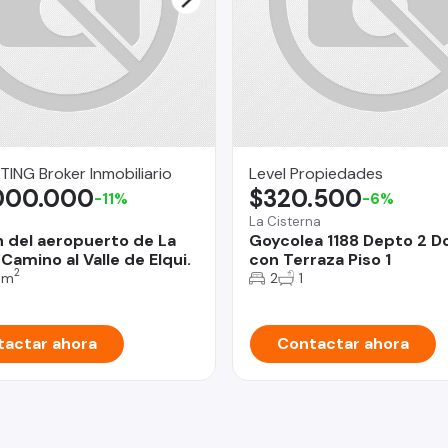
NG Broker Inmobiliario
Level Propiedades
000.000
$320.500
-11%
-6%
La Cisterna
n del aeropuerto de La
Goycolea 1188 Depto 2 
Camino al Valle de Elqui.
con Terraza Piso 1
2
 m
2
1
actar ahora
Contactar ahora