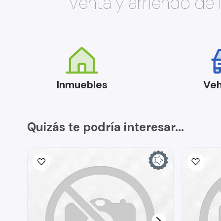
Venta y arriendo de
Inmuebles
Veh
Quizás te podría interesar...