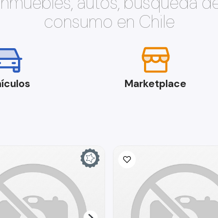
 inmuebles, autos, búsqueda d
consumo en Chile
ículos
Marketplace