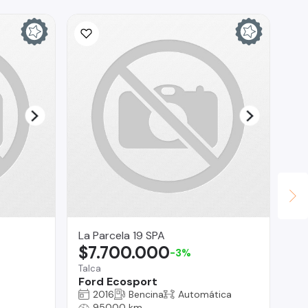
CO
$
La 
Ni
La Parcela 19 SPA
$7.700.000
-3%
Talca
Ford Ecosport
2016
Bencina
Automática
95000 km