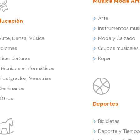
Música Moda Art
Arte
ducación
Instrumentos musi
Arte, Danza, Música
Moda y Calzado
Idiomas
Grupos musicales
Licenciaturas
Ropa
Técnicos e Informáticos
Postgrados, Maestrías
Seminarios
Otros
Deportes
Bicicletas
Deporte y Tiempo 