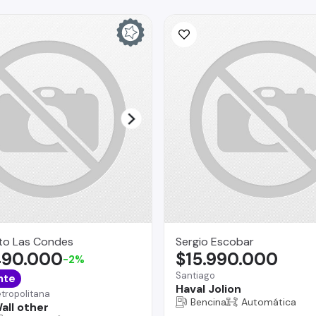
to Las Condes
Sergio Escobar
490.000
$15.990.000
-2%
Santiago
nte
Haval Jolion
tropolitana
Bencina
Automática
all other