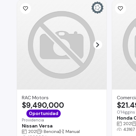
RAC Motors
Comercia
$9,490,000
$21.
O'Higgins
Oportunidad
Honda 
Providencia
2021
Nissan Versa
43167
2021
Bencina
Manual