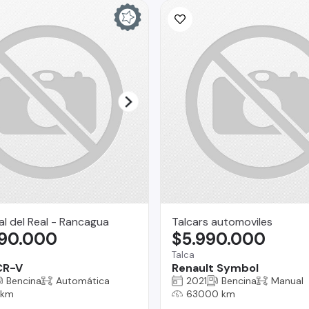
l del Real - Rancagua
Talcars automoviles
490.000
$5.990.000
Talca
CR-V
Renault Symbol
Bencina
Automática
2021
Bencina
Manual
 km
63000 km