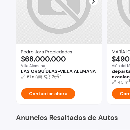
Pedro Jara Propiedades
MARÍA I
$68.000.000
$490
Villa Alemana
Viña del 
LAS ORQUÍDEAS-VILLA ALEMANA
departa
2
excelen
61 m
3
2
1
40 m
Contactar ahora
Cont
Anuncios Resaltados de Autos