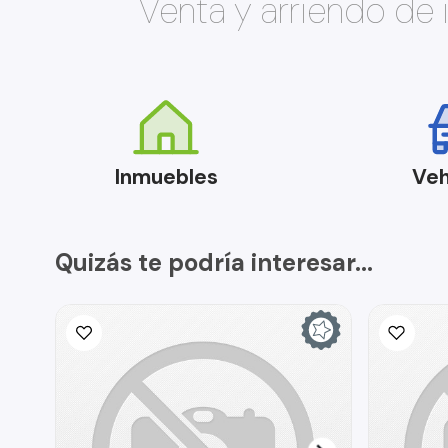
Venta y arriendo de
Inmuebles
Veh
Quizás te podría interesar...