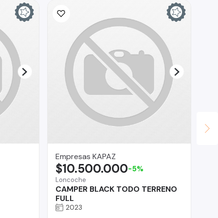
Empresas KAPAZ
Au
$10.500.000
$
-5%
Loncoche
Val
CAMPER BLACK TODO TERRENO
Ma
FULL
2023