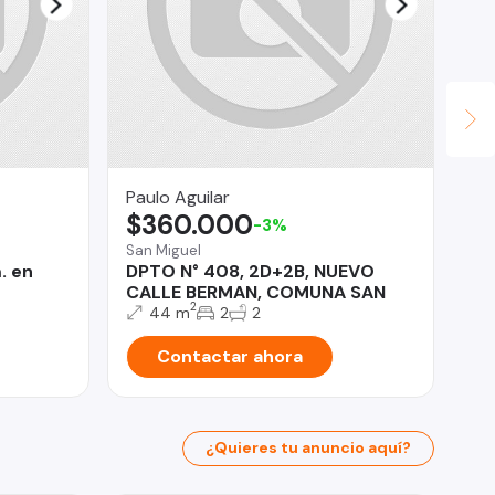
Paulo Aguilar
Le
$360.000
$
-3%
San Miguel
Qui
. en
DPTO N° 408, 2D+2B, NUEVO
Co
CALLE BERMAN, COMUNA SAN
De
2
44 m
2
2
Contactar ahora
¿Quieres tu anuncio aquí?