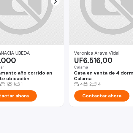
GNACIA UBEDA
Veronica Araya Vidal
.000
UF6.516,00
Mar
Calama
mento año corrido en
Casa en venta de 4 dorm
te ubicación
Calama
2
1
1
1
4
2
4
actar ahora
Contactar ahora