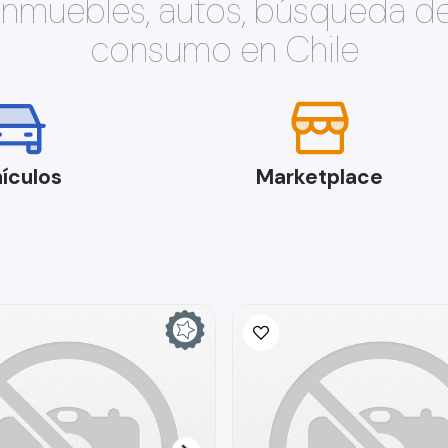
 inmuebles, autos, búsqueda d
consumo en Chile
ículos
Marketplace